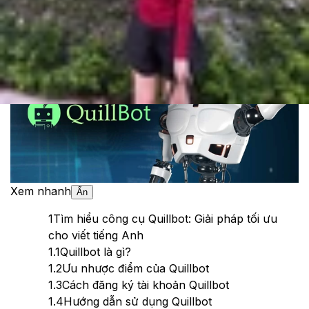
Theo dõi XTMobile trên
Xem nhanh
Ẩn
1
Tìm hiểu công cụ Quillbot: Giải pháp tối ưu
cho viết tiếng Anh
1.1
Quillbot là gì?
1.2
Ưu nhược điểm của Quillbot
1.3
Cách đăng ký tài khoản Quillbot
1.4
Hướng dẫn sử dụng Quillbot