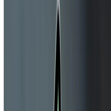
HỖ TRỢ THANH TOÁN
KẾT NỐI VỚI CHÚNG TÔI