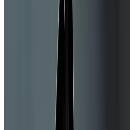
Giới thiệu về XTMobile
Liên hệ hợp tác
Hệ thống cửa hàng bán lẻ
Về trang chủ
Hỗ trợ khách hàng
Mua hàng trả góp
Mua hàng online
Hình thức thanh toán
Tra cứu bảo hành
Tra cứu điểm XTMember
Hướng dẫn mua hàng trả góp
Dịch vụ bán hàng B2B