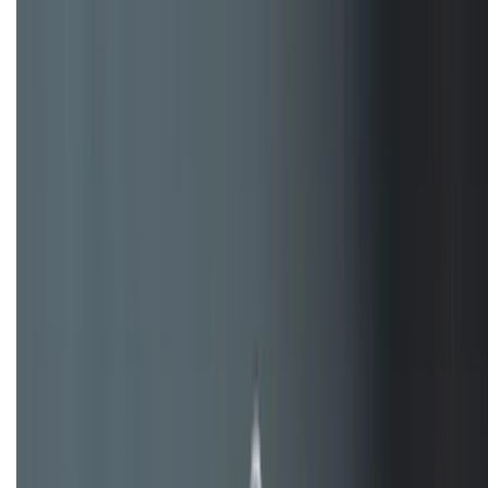
hiệu quả hơn!
TỔNG ĐÀI HỖ TRỢ
(08H30 - 21H30)
Tư vấn mua hàng (miễn phí):
1800.6229
Khiếu nại - Góp ý:
088.99999.33
Bán hàng doanh nghiệp B2B:
088.99999.22