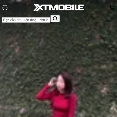
Trang chủ
Tin tức
Hỏi đáp
Tin Mới
Đánh Giá - Trên Tay
So Sánh
Tư vấn
Khuyến
mãi
Thủ thuật
Hỏi đáp
App - Game
Thông báo
Khách
hàng - Sự kiện
Quillbot là gì? Tìm hiểu công cụ
paraphrase miễn phí
Anh Thư
Ngày đăng:
29/11/2024
Cập nhật:
29/11/2024