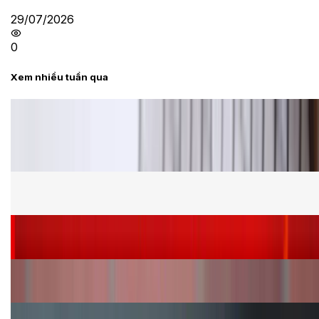
29/07/2026
0
Xem nhiều tuần qua
Tư vấn
Bảng giá Samsung S24 Ultra tại XTmobile tháng 8,
giảm sâu, ưu đãi bất ngờ
Cấu hình Samsung Galaxy Z Flip 8: Ra mắt với hai
phiên bản chip khác nhau
Siêu sale 8.8 - Săn deal rẻ vô đối: Mua điện thoại
giảm thêm đến 400K tại XTmobile!
Nên mua iPhone VN/A hay LL/A: So sánh chi tiết
máy nào tốt hơn?
Đây là cách sử dụng nút Action Button trên iPhone