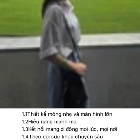
Theo dõi XTMobile trên
Xem nhanh
Ẩn
1
Lý do nên mua Apple Watch Series 10 LTE ở
thời điểm hiện tại
1.1
Thiết kế mỏng nhẹ và màn hình lớn
1.2
Hiệu năng mạnh mẽ
1.3
Kết nối mạng di động mọi lúc, mọi nơi
1.4
Theo dõi sức khỏe chuyên sâu