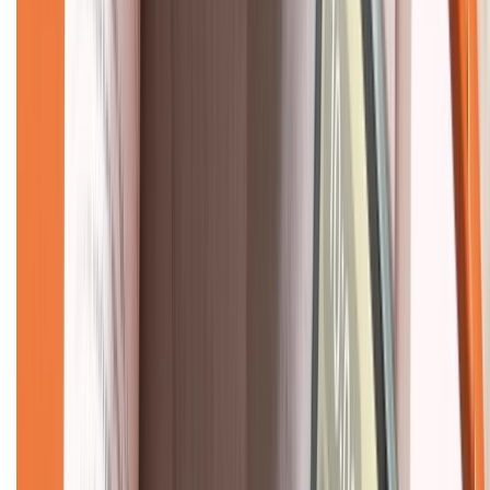
Giới thiệu về XTMobile
Liên hệ hợp tác
Hệ thống cửa hàng bán lẻ
Về trang chủ
Hỗ trợ khách hàng
Mua hàng trả góp
Mua hàng online
Dịch vụ bảo hành mở rộng
Hình thức thanh toán
Tra cứu bảo hành
Tra cứu điểm XTMember
Hướng dẫn mua hàng trả góp