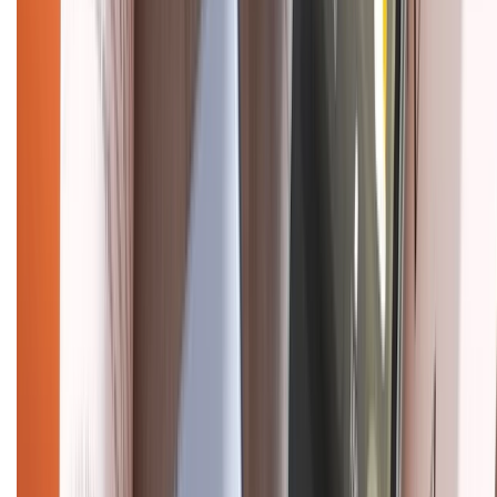
CHỨNG NHẬN
Điện thoại iPhone
iPhone 17 Pro Max
iPhone 17
Pro
iPhone 17
iPhone 16
iPhone 16 Pro Max
iPhone 15
Pro Max
iPhone 15
Điện thoại Samsung
Samsung S26
Ultra
Samsung S26
Samsung S25
iPhone cũ
iPhone 17
cũ
iPhone 16 cũ
iPhone 16 Pro Max cũ
Copyright @2012 HỘ KINH DOANH CỬA HÀNG ĐIỆN THOẠI DI ĐỘNG
XTMOBILE. Số GPKD: 41A8052143 – Cấp ngày 11/05/2023. Địa chỉ: 50
Trần Quang Khải, Phường Tân Định, Quận 1, TP.HCM. Điện thoại:
1800.6229 (Miễn Phí)