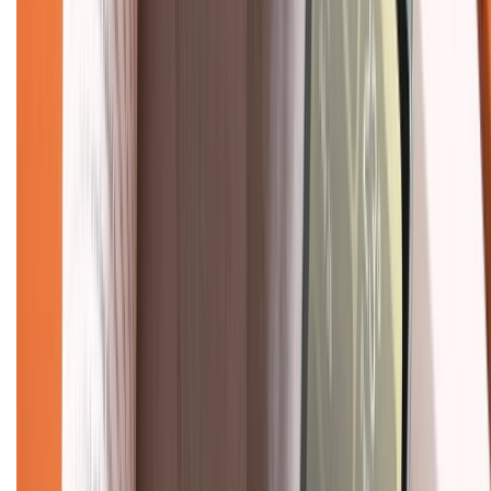
Trung tâm bảo hành:
028.710.89898
(08h30 - 21h00)
KẾT NỐI VỚI CHÚNG TÔI
Về chúng tôi
Giới thiệu về XTMobile
Liên hệ hợp tác
Hệ thống cửa hàng bán lẻ
Về trang chủ
Hỗ trợ khách hàng