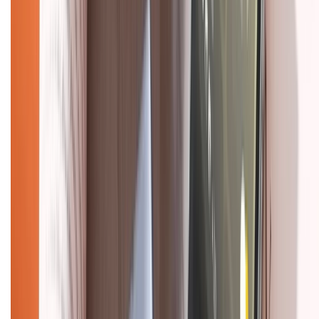
Chính sách bảo mật thông tin
Chính sách kiểm hàng
HỖ TRỢ THANH TOÁN