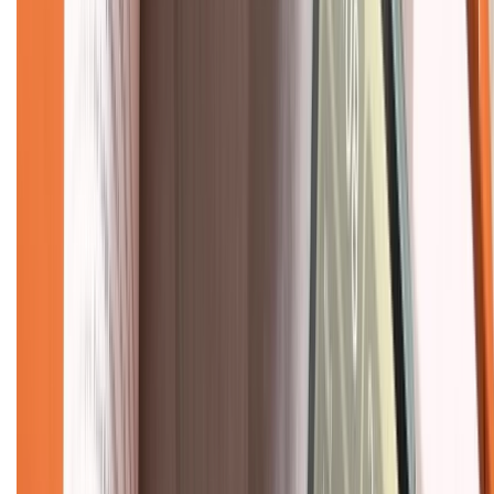
Dịch vụ bán hàng B2B
Chính sách
Bảo hành mở rộng
Chính sách dùng sản phẩm 7 ngày miễn phí
Chính sách đổi trả
Chính sách bảo hành
Chính sách bảo mật thông tin
Chính sách kiểm hàng
TỔNG ĐÀI HỖ TRỢ
Tư vấn mua hàng (miễn phí):
1800.6229
(08h30 - 21h30)
Khiếu nại - Góp ý:
088.99999.33
(09h00 - 18h00)