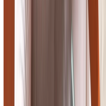
Giảm đến 15.49 triệu
TỔNG ĐÀI HỖ TRỢ
(08H30 - 21H30)
Tư vấn mua hàng (miễn phí):
1800.6229
Khiếu nại - Góp ý:
088.99999.33
Bán hàng doanh nghiệp B2B:
088.99999.22