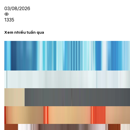
03/08/2026
1335
Xem nhiều tuần qua
Tư vấn
Bảng giá iPhone cũ mới nhất trong tháng 8 năm
2026, giá siêu hấp dẫn
Cập nhật bảng giá iPhone năm 2026: Giá tốt, ưu đãi
hấp dẫn
Cập nhật bảng giá Galaxy S23 (Plus, Ultra) cũ, mới
năm 2026
Bảng giá iPhone 15 cập nhật mới nhất tháng
08/2026
Cập nhật bảng giá điện thoại Samsung tháng 8: