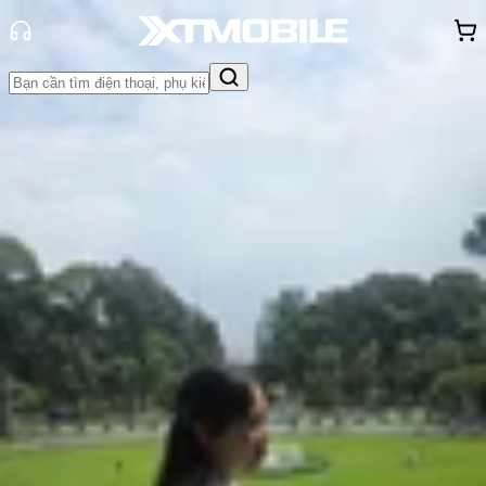
Trang chủ
Tin tức
Tư vấn
Tin Mới
Đánh Giá - Trên Tay
So Sánh
Tư vấn
Khuyến
mãi
Thủ thuật
Hỏi đáp
App - Game
Thông báo
Khách
hàng - Sự kiện
Tại sao bạn nên chi thêm tiền để
mua Apple Watch Series 10 LTE?
Hồng Huệ
Ngày đăng:
22/12/2025
Cập nhật:
22/12/2025