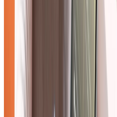
Mua hàng trả góp
Mua hàng online
Dịch vụ bảo hành mở rộng
Hình thức thanh toán
Tra cứu bảo hành
Tra cứu điểm XTMember
Hướng dẫn mua hàng trả góp
Dịch vụ bán hàng B2B
Chính sách
Bảo hành mở rộng
Chính sách dùng sản phẩm 7 ngày miễn phí
Chính sách đổi trả
Chính sách bảo hành