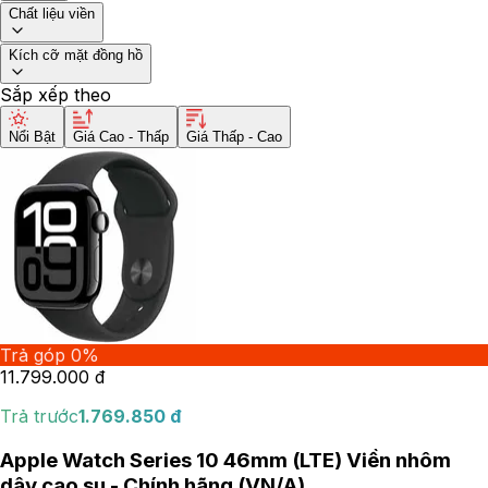
Chất liệu viền
Kích cỡ mặt đồng hồ
Sắp xếp theo
Nổi Bật
Giá Cao - Thấp
Giá Thấp - Cao
Trả góp 0%
11.799.000
đ
Trả trước
1.769.850
đ
Apple Watch Series 10 46mm (LTE) Viền nhôm
dây cao su - Chính hãng (VN/A)