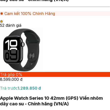
✺ Cam kết 100% Chính Hãng
5
2
đánh giá
Trả góp 0%
8.599.000
đ
Trả trước
1.289.850
đ
Apple Watch Series 10 42mm (GPS) Viền nhôm
dây cao su - Chính hãng (VN/A)