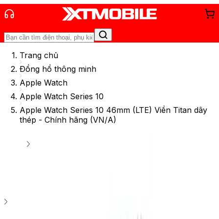
Trang chủ
Đồng hồ thông minh
Apple Watch
Apple Watch Series 10
Apple Watch Series 10 46mm (LTE) Viền Titan dây
thép - Chính hãng (VN/A)