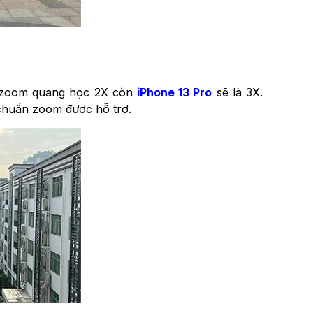
rợ zoom quang học 2X còn
iPhone 13 Pro
sẽ là 3X.
u chuẩn zoom được hỗ trợ.