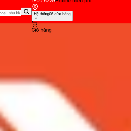
1800 6229
Hotline miễn phí
Hệ thống
06 cửa hàng
Giỏ hàng
ến mãi
Thủ thuật
Hỏi đáp
App - Game
Thông báo
Khách hàng 
2 Pro và iPhone 13 Pro: Cam