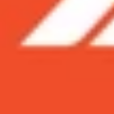
Xem nhanh
Ẩn
1
So sánh chi tiết camera giữa hai mẫu điệ
1.1
Thông số cấu hình
1.2
Camera chính
1.3
Camera siêu rộng
1.4
Camera tele ( chụp hình 2X, 3X, 5X)
1.5
Chụp đêm
1.6
Quay video
So sánh chi tiết camera giữa hai mẫu đ
Tại buổi ra mắt Xiaomi 12 series, tổng giám đốc
Apple là đối thủ trọng tâm chính của hãng. Vậy l