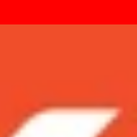
- Sự kiện
era nào tốt hơn