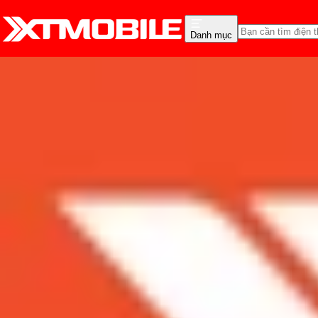
Danh mục
Trang chủ
Tin tức
So Sánh
Tin Mới
Đánh Giá - Trên Tay
So Sánh
Tư vấn
Khuy
So sánh camera Xiaomi 1
Admin
Ngày đăng:
04/04/2022
Cập nhật:
04/04/2022
Theo dõi XTMobile trên