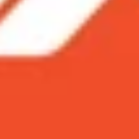
n thoại Xiaomi 12 Pro và iPhone 13 Pro.
iện thoại Xiaomi 12 Pro và iPhone 13 Pro.
 Lei Jun đã so sánh sản phẩm này với iPhone 13 series khác
iệu giữa
camera Xiaomi 12 Pro và iPhone 13 Pro
thì chiếc m