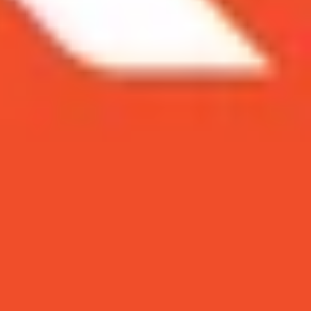
 nhiều lần. Điều này cho thấy Xiaomi thật sự coi
áy nào sẽ chụp hình tốt hơn.