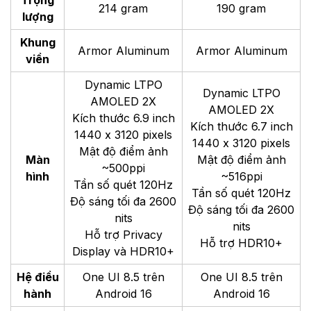
214 gram
190 gram
lượng
Khung
Armor Aluminum
Armor Aluminum
viền
Dynamic LTPO
Dynamic LTPO
AMOLED 2X
AMOLED 2X
Kích thước 6.9 inch
Kích thước 6.7 inch
1440 x 3120 pixels
1440 x 3120 pixels
Mật độ điểm ảnh
Màn
Mật độ điểm ảnh
~500ppi
hình
~516ppi
Tần số quét 120Hz
Tần số quét 120Hz
Độ sáng tối đa 2600
Độ sáng tối đa 2600
nits
nits
Hỗ trợ Privacy
Hỗ trợ
HDR10+
Display và HDR10+
Hệ điều
One UI 8.5 trên
One UI 8.5 trên
hành
Android 16
Android 16