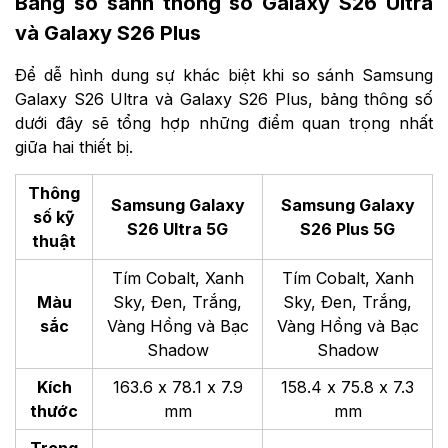
Bảng so sánh thông số
Galaxy S26 Ultra
và Galaxy S26 Plus
Để dễ hình dung sự khác biệt khi so sánh Samsung
Galaxy S26 Ultra và Galaxy S26 Plus, bảng thông số
dưới đây sẽ tổng hợp những điểm quan trọng nhất
giữa hai thiết bị.
Thông
Samsung Galaxy
Samsung Galaxy
số kỹ
S26 Ultra 5G
S26 Plus 5G
thuật
Tím Cobalt, Xanh
Tím Cobalt, Xanh
Màu
Sky, Đen, Trắng,
Sky, Đen, Trắng,
sắc
Vàng Hồng và Bạc
Vàng Hồng và Bạc
Shadow
Shadow
Kích
163.6 x 78.1 x 7.9
158.4 x 75.8 x 7.3
thước
mm
mm
Trọng