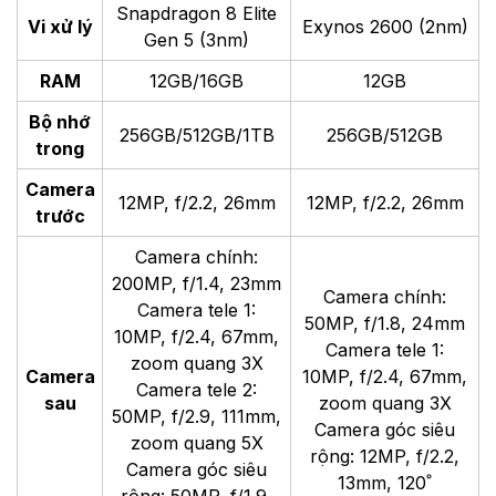
Snapdragon 8 Elite
Vi xử lý
Exynos 2600 (2nm)
Gen 5 (3nm)
RAM
12GB/16GB
12GB
Bộ nhớ
256GB/512GB/1TB
256GB/512GB
trong
Camera
12MP, f/2.2, 26mm
12MP, f/2.2, 26mm
trước
Camera chính:
200MP, f/1.4, 23mm
Camera chính:
Camera tele 1:
50MP, f/1.8, 24mm
10MP, f/2.4, 67mm,
Camera tele 1:
zoom quang 3X
Camera
10MP, f/2.4, 67mm,
Camera tele 2:
sau
zoom quang 3X
50MP, f/2.9, 111mm,
Camera góc siêu
zoom quang 5X
rộng: 12MP, f/2.2,
Camera góc siêu
13mm, 120˚
rộng: 50MP, f/1.9,