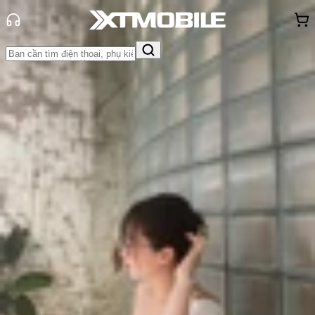
Trang chủ
Tin tức
So Sánh
Tin Mới
Đánh Giá - Trên Tay
So Sánh
Tư vấn
Khuyến
mãi
Thủ thuật
Hỏi đáp
App - Game
Thông báo
Khách
hàng - Sự kiện
So sánh Samsung Galaxy S26 Ultra
và Galaxy S26 Plus: Nên mua model
nào?
Triệu Vy
Ngày đăng:
06/03/2026