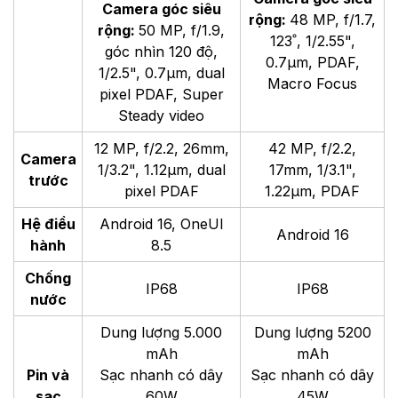
Camera góc siêu
rộng:
48 MP, f/1.7,
rộng:
50 MP, f/1.9,
123˚, 1/2.55",
góc nhìn 120 độ,
0.7µm, PDAF,
1/2.5", 0.7µm, dual
Macro Focus
pixel PDAF, Super
Steady video
12 MP, f/2.2, 26mm,
42 MP, f/2.2,
Camera
1/3.2", 1.12µm, dual
17mm, 1/3.1",
trước
pixel PDAF
1.22µm, PDAF
Hệ điều
Android 16, OneUI
Android 16
hành
8.5
Chống
IP68
IP68
nước
Dung lượng 5.000
Dung lượng 5200
mAh
mAh
Pin và
Sạc nhanh có dây
Sạc nhanh có dây
sạc
60W
45W