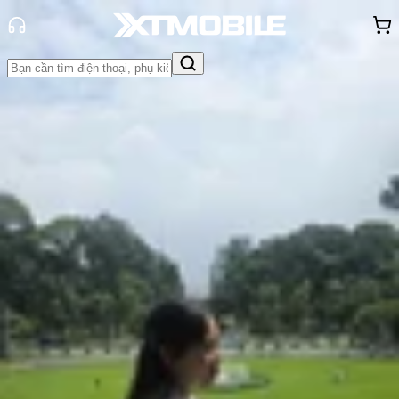
Trang chủ
Tin tức
So Sánh
Tin Mới
Đánh Giá - Trên Tay
So Sánh
Tư vấn
Khuyến
mãi
Thủ thuật
Hỏi đáp
App - Game
Thông báo
Khách
hàng - Sự kiện
So sánh Galaxy S26 Ultra vs Pixel
10 Pro XL: Flagship nào tốt hơn?
Hồng Huệ
Ngày đăng:
03/03/2026
Cập nhật:
03/03/2026