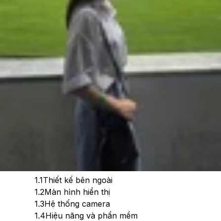
Theo dõi XTMobile trên
Xem nhanh
Ẩn
1
So sánh Galaxy S26 Ultra vs Pixel 10 Pro XL
chi tiết
1.1
Thiết kế bên ngoài
1.2
Màn hình hiển thị
1.3
Hệ thống camera
1.4
Hiệu năng và phần mềm