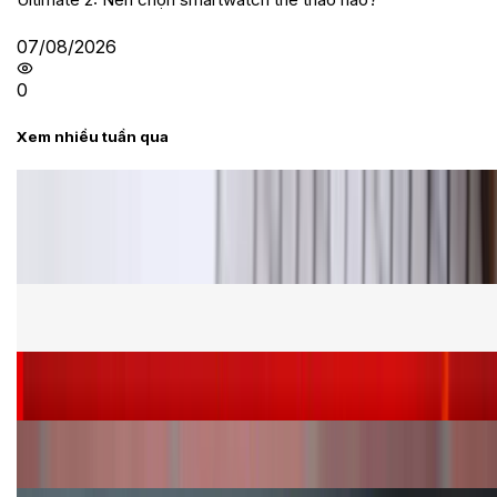
07/08/2026
0
Xem nhiều tuần qua
Tư vấn
Bảng giá Samsung S24 Ultra tại XTmobile tháng 8,
giảm sâu, ưu đãi bất ngờ
Cấu hình Samsung Galaxy Z Flip 8: Ra mắt với hai
phiên bản chip khác nhau
Siêu sale 8.8 - Săn deal rẻ vô đối: Mua điện thoại
giảm thêm đến 400K tại XTmobile!
Nên mua iPhone VN/A hay LL/A: So sánh chi tiết
máy nào tốt hơn?