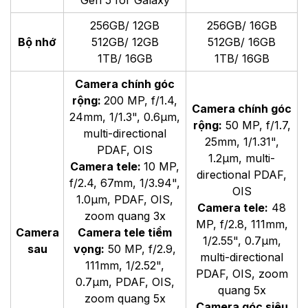
Gen 5 for Galaxy
256GB/ 12GB
256GB/ 16GB
Bộ nhớ
512GB/ 12GB
512GB/ 16GB
1TB/ 16GB
1TB/ 16GB
Camera chính góc
rộng:
200 MP, f/1.4,
Camera chính góc
24mm, 1/1.3", 0.6µm,
rộng:
50 MP, f/1.7,
multi-directional
25mm, 1/1.31",
PDAF, OIS
1.2µm, multi-
Camera tele:
10 MP,
directional PDAF,
f/2.4, 67mm, 1/3.94",
OIS
1.0µm, PDAF, OIS,
Camera tele:
48
zoom quang 3x
MP, f/2.8, 111mm,
Camera
Camera tele tiềm
1/2.55", 0.7µm,
sau
vọng:
50 MP, f/2.9,
multi-directional
111mm, 1/2.52",
PDAF, OIS, zoom
0.7µm, PDAF, OIS,
quang 5x
zoom quang 5x
Camera góc siêu