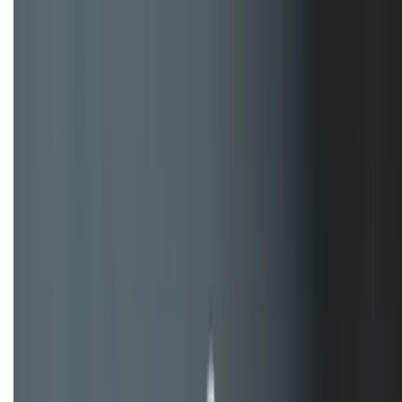
Đây là cách sử dụng nút Action Button trên iPhone
hiệu quả hơn!
TỔNG ĐÀI HỖ TRỢ
(08H30 - 21H30)
Tư vấn mua hàng (miễn phí):
1800.6229
Khiếu nại - Góp ý:
088.99999.33
Bán hàng doanh nghiệp B2B:
088.99999.22