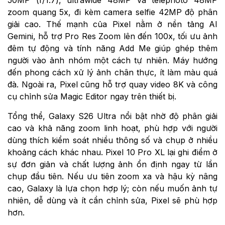
50MP (f/1.7), ultrawide 48MP và telephoto 48MP
zoom quang 5x, đi kèm camera selfie 42MP độ phân
giải cao. Thế mạnh của Pixel nằm ở nền tảng AI
Gemini, hỗ trợ Pro Res Zoom lên đến 100x, tối ưu ảnh
đêm tự động và tính năng Add Me giúp ghép thêm
người vào ảnh nhóm một cách tự nhiên. Máy hướng
đến phong cách xử lý ảnh chân thực, ít làm màu quá
đà. Ngoài ra, Pixel cũng hỗ trợ quay video 8K và công
cụ chỉnh sửa Magic Editor ngay trên thiết bị.
Tổng thể, Galaxy S26 Ultra nổi bật nhờ độ phân giải
cao và khả năng zoom linh hoạt, phù hợp với người
dùng thích kiểm soát nhiều thông số và chụp ở nhiều
khoảng cách khác nhau. Pixel 10 Pro XL lại ghi điểm ở
sự đơn giản và chất lượng ảnh ổn định ngay từ lần
chụp đầu tiên. Nếu ưu tiên zoom xa và hậu kỳ nâng
cao, Galaxy là lựa chọn hợp lý; còn nếu muốn ảnh tự
nhiên, dễ dùng và ít cần chỉnh sửa, Pixel sẽ phù hợp
hơn.