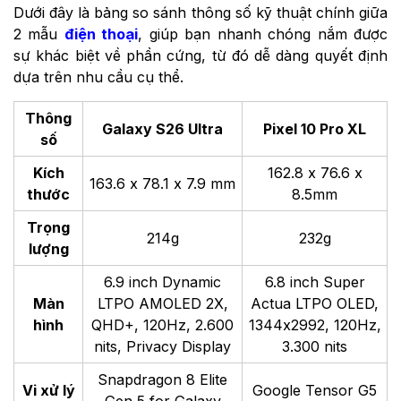
Dưới đây là bảng so sánh thông số kỹ thuật chính giữa
2 mẫu
điện thoại
, giúp bạn nhanh chóng nắm được
sự khác biệt về phần cứng, từ đó dễ dàng quyết định
dựa trên nhu cầu cụ thể.
Thông
Galaxy S26 Ultra
Pixel 10 Pro XL
số
Kích
162.8 x 76.6 x
163.6 x 78.1 x 7.9 mm
thước
8.5mm
Trọng
214g
232g
lượng
6.9 inch Dynamic
6.8 inch Super
Màn
LTPO AMOLED 2X,
Actua LTPO OLED,
hình
QHD+, 120Hz, 2.600
1344x2992, 120Hz,
nits, Privacy Display
3.300 nits
Snapdragon 8 Elite
Vi xử lý
Google Tensor G5