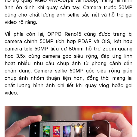
hỗ trợ quay video 4K@30fps và 1080p, mang lại hình
ảnh ổn định khi quay cầm tay. Camera trước 50MP
cũng cho chất lượng ảnh selfie sắc nét và hỗ trợ gọi
video rõ ràng.
Về phía còn lại, OPPO Reno15 cũng được trang bị
camera chính 50MP tích hợp PDAF và OIS, kết hợp
camera tele 50MP tiêu cự 80mm hỗ trợ zoom quang
học 3.5x cùng camera góc siêu rộng, đáp ứng linh
hoạt nhiều nhu cầu chụp ảnh từ phong cảnh đến
chân dung. Camera selfie 50MP góc siêu rộng giúp
chụp ảnh nhóm thuận tiện hơn, đồng thời mang lại
chất lượng hình ảnh chi tiết khi quay vlog hoặc gọi
video.