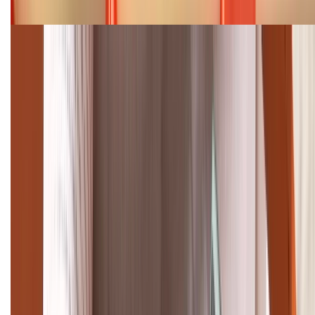
08/2026
Cập nhật bảng giá điện thoại Samsung tháng 8:
Giảm đến 15.49 triệu
TỔNG ĐÀI HỖ TRỢ
(08H30 - 21H30)
Tư vấn mua hàng (miễn phí):
1800.6229
Khiếu nại - Góp ý:
088.99999.33
Bán hàng doanh nghiệp B2B:
088.99999.22