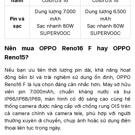
hành
ColorOS 16
ColorOS 16
Dung lượng 7.000
Dung lượng 6.500
Pin và
mAh
mAh
sạc
Sạc nhanh 80W
Sạc nhanh 80W
SUPERVOOC
SUPERVOOC
Nên mua OPPO Reno16 F hay OPPO
Reno15?
Nếu bạn ưu tiên thời lượng pin dài, khả năng hoạt
động bền bỉ và trải nghiệm sử dụng ổn định, OPPO
Reno16 F là lựa chọn đáng cân nhắc hơn. Máy sở hữu
viên pin 7.000mAh, chuẩn kháng nước và bụi
IP66/IP68/IP69, màn hình có độ sáng cao cùng hệ
thống camera được nâng cấp với chống rung OIS trên
cả camera chính và camera tele, phù hợp với người
thường xuyên di chuyển, chụp ảnh hoặc sử dụng điện
thoại liên tục trong ngày.