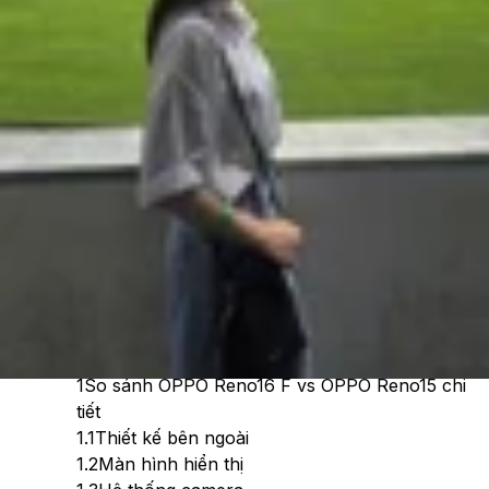
Cập nhật:
07/07/2026
Theo dõi XTMobile trên
Xem nhanh
Ẩn
1
So sánh OPPO Reno16 F vs OPPO Reno15 chi
tiết
1.1
Thiết kế bên ngoài
1.2
Màn hình hiển thị