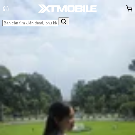
Trang chủ
Tin tức
So Sánh
Tin Mới
Đánh Giá - Trên Tay
So Sánh
Tư vấn
Khuyến
mãi
Thủ thuật
Hỏi đáp
App - Game
Thông báo
Khách
hàng - Sự kiện
So sánh OPPO Reno16 F vs OPPO
Reno15: Nên mua máy nào trong
phân khúc cận cao cấp?
Hồng Huệ
Ngày đăng:
07/07/2026