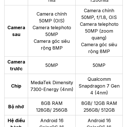
Camera chính
Camera chính
50MP, f/1.8, OIS
50MP (OIS)
Camera telephoto
Camera
Camera telephoto
50MP (zoom
sau
50MP
quang)
Camera góc siêu
Camera góc siêu
rộng 8MP
rộng 8MP
Camera
50MP
50MP
trước
Qualcomm
MediaTek Dimensity
Chip
Snapdragon 7 Gen
7300-Energy (4nm)
4 (4nm)
8GB RAM
8GB/ 12GB RAM
Bộ nhớ
128GB/ 256GB
256GB/ 512GB
Hệ điều
Android 16
Android 16