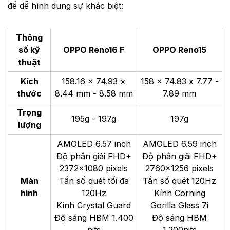
để dễ hình dung sự khác biệt:
Thông
số kỹ
OPPO Reno16 F
OPPO Reno15
thuật
Kích
158.16 × 74.93 ×
158 × 74.83 x 7.77 -
thước
8.44 mm - 8.58 mm
7.89 mm
Trọng
195g - 197g
197g
lượng
AMOLED 6.57 inch
AMOLED 6.59 inch
Độ phân giải FHD+
Độ phân giải FHD+
2372×1080 pixels
2760×1256 pixels
Màn
Tần số quét tối đa
Tần số quét 120Hz
hình
120Hz
Kính Corning
Kính Crystal Guard
Gorilla Glass 7i
Độ sáng HBM 1.400
Độ sáng HBM
nits
1.200nits