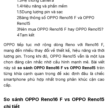
1.3
Hệ thống camera
1.4
Hiệu năng và phần mềm
1.5
Dung lượng pin và sạc
2
Bảng thông số OPPO Reno16 F và OPPO
Reno15
3
Nên mua OPPO Reno16 F hay OPPO Reno15?
4
Tạm kết
OPPO tiếp tục mở rộng dòng Reno với Reno16 F,
mang đến nhiều thay đổi về thiết kế, hiệu năng và thời
lượng pin. Trong khi đó, OPPO Reno15 vẫn là một lựa
chọn đáng cân nhắc nhờ cấu hình mạnh mẽ. Bài viết
này sẽ
so sánh OPPO Reno16 F vs OPPO Reno15
trên
từng khía cạnh quan trọng để xác định đâu là chiếc
smartphone phù hợp nhất trong phân khúc cận cao
cấp.
So sánh OPPO Reno16 F vs OPPO Reno15
chi tiết