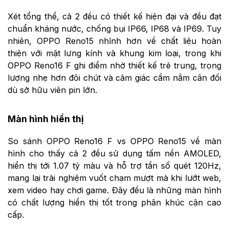
Xét tổng thể, cả 2 đều có thiết kế hiện đại và đều đạt
chuẩn kháng nước, chống bụi IP66, IP68 và IP69. Tuy
nhiên, OPPO Reno15 nhỉnh hơn về chất liệu hoàn
thiện với mặt lưng kính và khung kim loại, trong khi
OPPO Reno16 F ghi điểm nhờ thiết kế trẻ trung, trọng
lượng nhẹ hơn đôi chút và cảm giác cầm nắm cân đối
dù sở hữu viên pin lớn.
Màn hình hiển thị
So sánh OPPO Reno16 F vs OPPO Reno15 về màn
hình cho thấy cả 2 đều sử dụng tấm nền AMOLED,
hiển thị tới 1.07 tỷ màu và hỗ trợ tần số quét 120Hz,
mang lại trải nghiệm vuốt chạm mượt mà khi lướt web,
xem video hay chơi game. Đây đều là những màn hình
có chất lượng hiển thị tốt trong phân khúc cận cao
cấp.