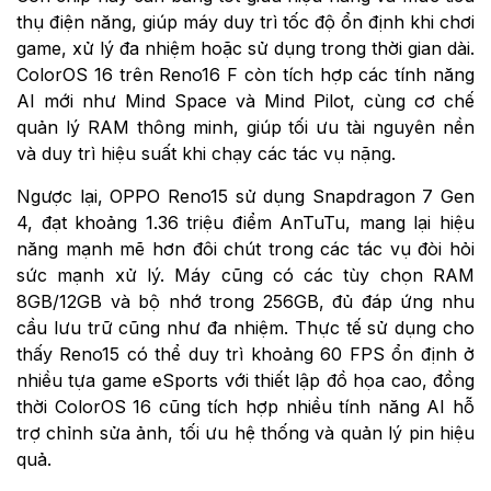
thụ điện năng, giúp máy duy trì tốc độ ổn định khi chơi
game, xử lý đa nhiệm hoặc sử dụng trong thời gian dài.
ColorOS 16 trên Reno16 F còn tích hợp các tính năng
AI mới như Mind Space và Mind Pilot, cùng cơ chế
quản lý RAM thông minh, giúp tối ưu tài nguyên nền
và duy trì hiệu suất khi chạy các tác vụ nặng.
Ngược lại, OPPO Reno15 sử dụng Snapdragon 7 Gen
4, đạt khoảng 1.36 triệu điểm AnTuTu, mang lại hiệu
năng mạnh mẽ hơn đôi chút trong các tác vụ đòi hỏi
sức mạnh xử lý. Máy cũng có các tùy chọn RAM
8GB/12GB và bộ nhớ trong 256GB, đủ đáp ứng nhu
cầu lưu trữ cũng như đa nhiệm. Thực tế sử dụng cho
thấy Reno15 có thể duy trì khoảng 60 FPS ổn định ở
nhiều tựa game eSports với thiết lập đồ họa cao, đồng
thời ColorOS 16 cũng tích hợp nhiều tính năng AI hỗ
trợ chỉnh sửa ảnh, tối ưu hệ thống và quản lý pin hiệu
quả.