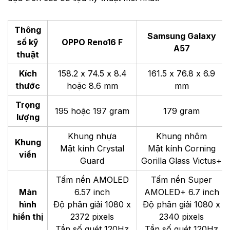
Thông
Samsung Galaxy
số kỹ
OPPO Reno16 F
A57
thuật
Kích
158.2 x 74.5 x 8.4
161.5 x 76.8 x 6.9
thước
hoặc 8.6 mm
mm
Trọng
195 hoặc 197 gram
179 gram
lượng
Khung nhựa
Khung nhôm
Khung
Mặt kính Crystal
Mặt kính Corning
viền
Guard
Gorilla Glass Victus+
Tấm nền AMOLED
Tấm nền Super
Màn
6.57 inch
AMOLED+ 6.7 inch
hình
Độ phân giải 1080 x
Độ phân giải 1080 x
hiển thị
2372 pixels
2340 pixels
Tần số quét 120Hz
Tần số quét 120Hz