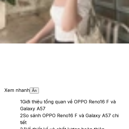
Cập nhật:
09/07/2026
Theo dõi XTMobile trên
Xem nhanh
Ẩn
1
Giới thiệu tổng quan về OPPO Reno16 F và
Galaxy A57
2
So sánh OPPO Reno16 F và Galaxy A57 chi
tiết