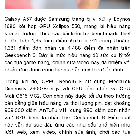
Galaxy A57 được Samsung trang bị vi xử lý Exynos
1680 kết hợp GPU Xclipse 550, mang lại hiệu năng
khá ấn tượng. Theo các bài kiểm tra benchmark, thiết
bị đạt hơn 1,35 triệu điểm AnTuTu v11 cùng khoảng
1.381 điểm đơn nhân và 4.488 điểm đa nhân trên
Geekbench 6. Đây là mức hiệu năng đủ sức xử lý tốt
các tựa game nặng, chỉnh sửa video hay đa nhiệm với
nhiều ứng dụng cùng lúc mà vẫn duy trì sự ổn định.
Trong khi đó, OPPO Reno16 F sử dụng MediaTek
Dimensity 7300-Energy với CPU tám nhân và GPU
Mali-G615 MC2. Con chip này được tối ưu theo hướng
cân bằng giữa hiệu năng và thời lượng pin, đạt khoảng
969.000 điểm AnTuTu v11, cùng 890 điểm đơn nhân
và 2.679 điểm đa nhân trên Geekbench 6. Hiệu suất
này vẫn dư sức đáp ứng các nhu cầu phổ biến như
lướt web, xem video, chỉnh sửa ảnh, chơi các tựa