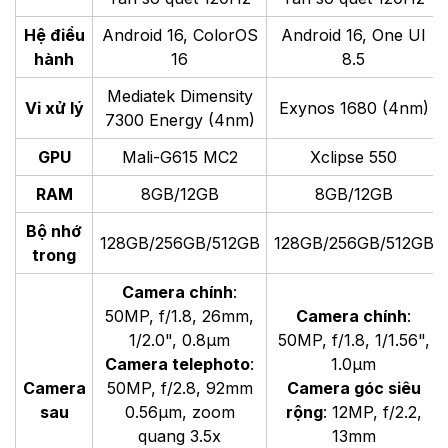
Hệ điều
Android 16, ColorOS
Android 16, One UI
hành
16
8.5
Mediatek Dimensity
Vi xử lý
Exynos 1680 (4nm)
7300 Energy (4nm)
GPU
Mali-G615 MC2
Xclipse 550
RAM
8GB/12GB
8GB/12GB
Bộ nhớ
128GB/256GB/512GB
128GB/256GB/512GB
trong
Camera chính
:
50MP, f/1.8, 26mm,
Camera chính
:
1/2.0", 0.8µm
50MP, f/1.8, 1/1.56",
Camera telephoto
:
1.0µm
Camera
50MP, f/2.8, 92mm
Camera góc siêu
sau
0.56µm, zoom
rộng
: 12MP, f/2.2,
quang 3.5x
13mm