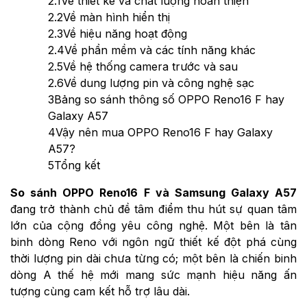
2.1
Về thiết kế và chất lượng hoàn thiện
2.2
Về màn hình hiển thị
2.3
Về hiệu năng hoạt động
2.4
Về phần mềm và các tính năng khác
2.5
Về hệ thống camera trước và sau
2.6
Về dung lượng pin và công nghệ sạc
3
Bảng so sánh thông số OPPO Reno16 F hay
Galaxy A57
4
Vậy nên mua OPPO Reno16 F hay Galaxy
A57?
5
Tổng kết
So sánh OPPO Reno16 F và Samsung Galaxy A57
đang trở thành chủ đề tâm điểm thu hút sự quan tâm
lớn của cộng đồng yêu công nghệ. Một bên là tân
binh dòng Reno với ngôn ngữ thiết kế đột phá cùng
thời lượng pin dài chưa từng có; một bên là chiến binh
dòng A thế hệ mới mang sức mạnh hiệu năng ấn
tượng cùng cam kết hỗ trợ lâu dài.