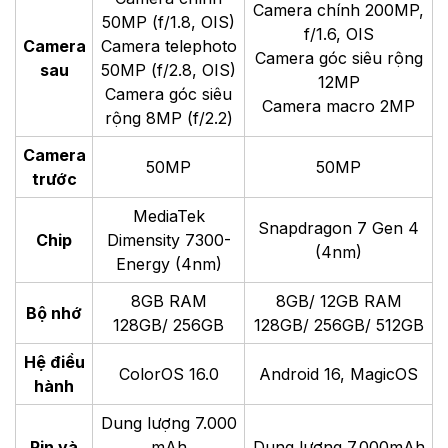
Camera chính 200MP,
50MP (f/1.8, OIS)
f/1.6, OIS
Camera
Camera telephoto
Camera góc siêu rộng
sau
50MP (f/2.8, OIS)
12MP
Camera góc siêu
Camera macro 2MP
rộng 8MP (f/2.2)
Camera
50MP
50MP
trước
MediaTek
Snapdragon 7 Gen 4
Chip
Dimensity 7300-
(4nm)
Energy (4nm)
8GB RAM
8GB/ 12GB RAM
Bộ nhớ
128GB/ 256GB
128GB/ 256GB/ 512GB
Hệ điều
ColorOS 16.0
Android 16, MagicOS
hành
Dung lượng 7.000
Pin và
mAh
Dung lượng 7.000mAh