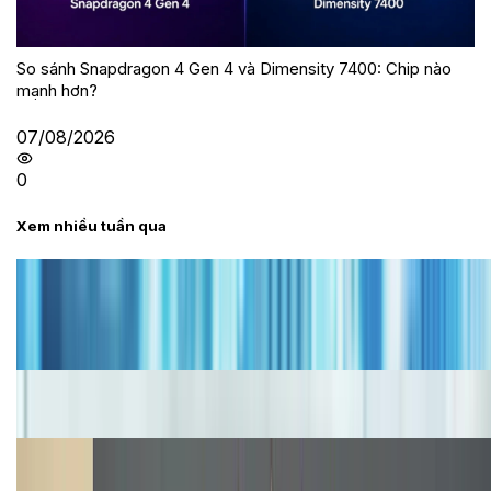
So sánh Snapdragon 4 Gen 4 và Dimensity 7400: Chip nào
mạnh hơn?
07/08/2026
0
Xem nhiều tuần qua
Tư vấn
Bảng giá iPhone cũ mới nhất trong tháng 8 năm
2026, giá siêu hấp dẫn
Cập nhật bảng giá iPhone năm 2026: Giá tốt, ưu đãi
hấp dẫn
Cập nhật bảng giá Galaxy S23 (Plus, Ultra) cũ, mới
năm 2026