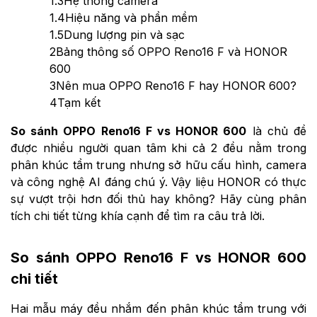
1.3
Hệ thống camera
1.4
Hiệu năng và phần mềm
1.5
Dung lượng pin và sạc
2
Bảng thông số OPPO Reno16 F và HONOR
600
3
Nên mua OPPO Reno16 F hay HONOR 600?
4
Tạm kết
So sánh OPPO Reno16 F vs HONOR 600
là chủ đề
được nhiều người quan tâm khi cả 2 đều nằm trong
phân khúc tầm trung nhưng sở hữu cấu hình, camera
và công nghệ AI đáng chú ý. Vậy liệu HONOR có thực
sự vượt trội hơn đối thủ hay không? Hãy cùng phân
tích chi tiết từng khía cạnh để tìm ra câu trả lời.
So sánh OPPO Reno16 F vs HONOR 600
chi tiết
Hai mẫu máy đều nhắm đến phân khúc tầm trung với