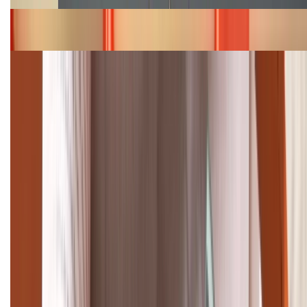
Bảng giá iPhone 15 cập nhật mới nhất tháng
08/2026
Cập nhật bảng giá điện thoại Samsung tháng 8:
Giảm đến 15.49 triệu
TỔNG ĐÀI HỖ TRỢ
(08H30 - 21H30)
Tư vấn mua hàng (miễn phí):
1800.6229
Khiếu nại - Góp ý:
088.99999.33
Bán hàng doanh nghiệp B2B:
088.99999.22