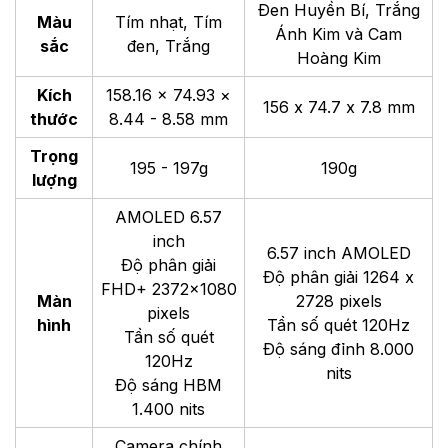
Đen Huyền Bí, Trắng
Màu
Tím nhạt, Tím
Ánh Kim và Cam
sắc
đen, Trắng
Hoàng Kim
Kích
158.16 × 74.93 ×
156 x 74.7 x 7.8 mm
thước
8.44 - 8.58 mm
Trọng
195 - 197g
190g
lượng
AMOLED 6.57
inch
6.57 inch AMOLED
Độ phân giải
Độ phân giải 1264 x
FHD+ 2372×1080
Màn
2728 pixels
pixels
hình
Tần số quét 120Hz
Tần số quét
Độ sáng đỉnh 8.000
120Hz
nits
Độ sáng HBM
1.400 nits
Camera chính