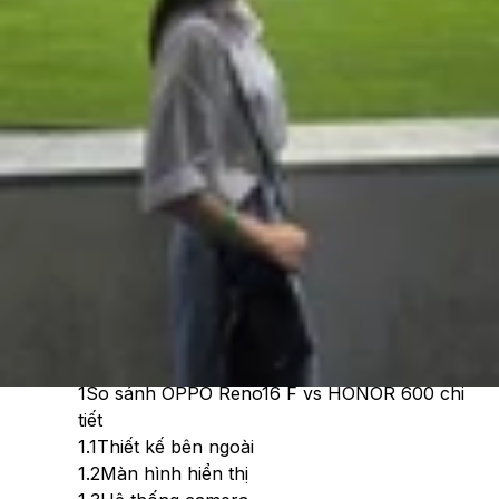
Cập nhật:
09/07/2026
Theo dõi XTMobile trên
Xem nhanh
Ẩn
1
So sánh OPPO Reno16 F vs HONOR 600 chi
tiết
1.1
Thiết kế bên ngoài
1.2
Màn hình hiển thị