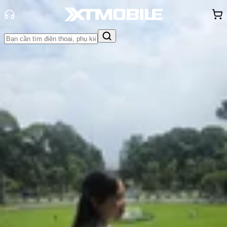
Trang chủ
Tin tức
So Sánh
Tin Mới
Đánh Giá - Trên Tay
So Sánh
Tư vấn
Khuyến
mãi
Thủ thuật
Hỏi đáp
App - Game
Thông báo
Khách
hàng - Sự kiện
So sánh OPPO Reno16 F vs HONOR
600: HONOR có thực sự "đè bẹp"
đối thủ?
Hồng Huệ
Ngày đăng:
09/07/2026