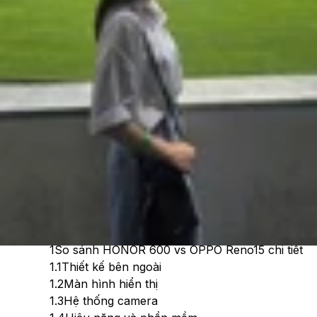
Cập nhật:
24/06/2026
Theo dõi XTMobile trên
Xem nhanh
Ẩn
1
So sánh HONOR 600 vs OPPO Reno15 chi tiết
1.1
Thiết kế bên ngoài
1.2
Màn hình hiển thị
1.3
Hệ thống camera