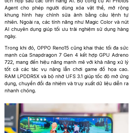
tích hợp sâu các tính năng AI. Bộ công cụ AI Photos
Agent cho phép người dùng xóa vật thể, mở rộng
khung hình hay chỉnh sửa ảnh bằng câu lệnh tự
nhiên. Ngoài ra, các tính năng như Magic Color và nút
AI chuyên dụng giúp tối ưu trải nghiệm sử dụng hàng
ngày.
Trong khi đó, OPPO Reno15 cũng khai thác tối đa sức
mạnh của Snapdragon 7 Gen 4 kết hợp GPU Adreno
722, mang đến hiệu năng mạnh mẽ với khả năng xử lý
tốt cả các tác vụ nặng lẫn chơi game đồ họa cao.
RAM LPDDR5X và bộ nhớ UFS 3.1 giúp tốc độ mở ứng
dụng, chuyển đổi đa nhiệm và truy xuất dữ liệu diễn ra
nhanh chóng.