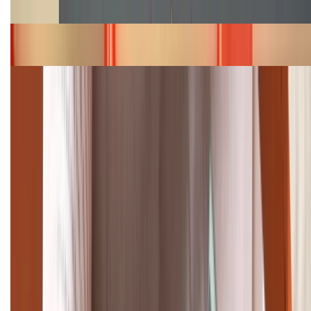
năm 2026
Bảng giá iPhone 15 cập nhật mới nhất tháng
08/2026
Cập nhật bảng giá điện thoại Samsung tháng 8:
Giảm đến 15.49 triệu
TỔNG ĐÀI HỖ TRỢ
(08H30 - 21H30)
Tư vấn mua hàng (miễn phí):
1800.6229
Khiếu nại - Góp ý:
088.99999.33
Bán hàng doanh nghiệp B2B: