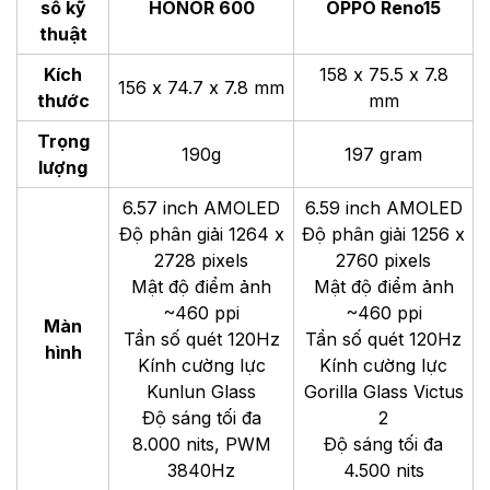
số kỹ
HONOR 600
OPPO Reno15
thuật
Kích
158 x 75.5 x 7.8
156 x 74.7 x 7.8 mm
thước
mm
Trọng
190g
197 gram
lượng
6.57 inch AMOLED
6.59 inch AMOLED
Độ phân giải 1264 x
Độ phân giải 1256 x
2728 pixels
2760 pixels
Mật độ điểm ảnh
Mật độ điểm ảnh
~460 ppi
~460 ppi
Màn
Tần số quét 120Hz
Tần số quét 120Hz
hình
Kính cường lực
Kính cường lực
Kunlun Glass
Gorilla Glass Victus
Độ sáng tối đa
2
8.000 nits, PWM
Độ sáng tối đa
3840Hz
4.500 nits