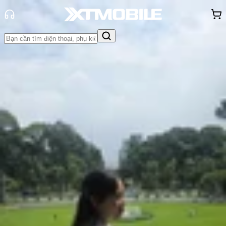
Trang chủ
Tin tức
So Sánh
Tin Mới
Đánh Giá - Trên Tay
So Sánh
Tư vấn
Khuyến
mãi
Thủ thuật
Hỏi đáp
App - Game
Thông báo
Khách
hàng - Sự kiện
So sánh HONOR 600 vs OPPO
Reno15: Đều là siêu phẩm, nhưng
chiến thắng thuộc về ai?
Hồng Huệ
Ngày đăng:
23/06/2026