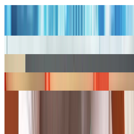
Tư vấn
Bảng giá iPhone cũ mới nhất trong tháng 8 năm
2026, giá siêu hấp dẫn
Cập nhật bảng giá iPhone năm 2026: Giá tốt, ưu đãi
hấp dẫn
Cập nhật bảng giá Galaxy S23 (Plus, Ultra) cũ, mới
năm 2026
Bảng giá iPhone 15 cập nhật mới nhất tháng
08/2026
Cập nhật bảng giá điện thoại Samsung tháng 8:
Giảm đến 15.49 triệu
TỔNG ĐÀI HỖ TRỢ
(08H30 - 21H30)