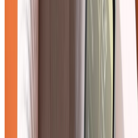
KẾT NỐI VỚI CHÚNG TÔI
Về chúng tôi
Giới thiệu về XTMobile
Liên hệ hợp tác
Hệ thống cửa hàng bán lẻ
Về trang chủ
Hỗ trợ khách hàng
Mua hàng trả góp
Mua hàng online
Dịch vụ bảo hành mở rộng
Hình thức thanh toán