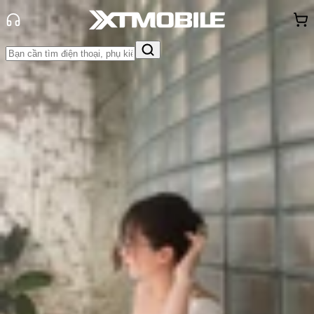
Trang chủ
Tin tức
So Sánh
Tin Mới
Đánh Giá - Trên Tay
So Sánh
Tư vấn
Khuyến
mãi
Thủ thuật
Hỏi đáp
App - Game
Thông báo
Khách
hàng - Sự kiện
So sánh nubia Z70 Ultra và Galaxy
S24 Ultra: Flagship nào đáng tiền
hơn?
Triệu Vy
Ngày đăng:
13/06/2025