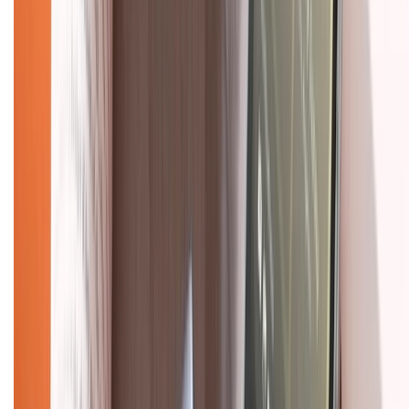
Tra cứu bảo hành
Tra cứu điểm XTMember
Hướng dẫn mua hàng trả góp
Dịch vụ bán hàng B2B
Chính sách
Bảo hành mở rộng
Chính sách dùng sản phẩm 7 ngày miễn phí
Chính sách đổi trả
Chính sách bảo hành
Chính sách bảo mật thông tin
Chính sách kiểm hàng
HỖ TRỢ THANH TOÁN