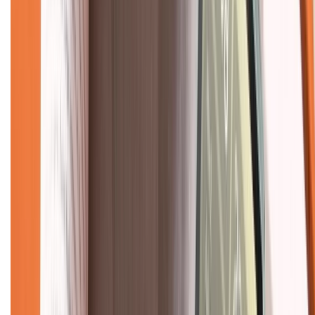
Chính sách đổi trả
Chính sách bảo hành
Chính sách bảo mật thông tin
Chính sách kiểm hàng
TỔNG ĐÀI HỖ TRỢ
Tư vấn mua hàng (miễn phí):
1800.6229
(08h30 - 21h30)
Khiếu nại - Góp ý:
088.99999.33
(09h00 - 18h00)
Trung tâm bảo hành:
028.710.89898
(08h30 - 21h00)