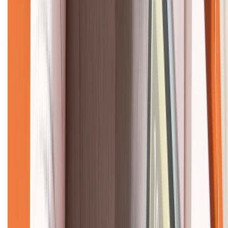
CHỨNG NHẬN
Về chúng tôi
Giới thiệu về XTMobile
Liên hệ hợp tác
Hệ thống cửa hàng bán lẻ