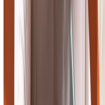
Tư vấn mua hàng (miễn phí):
1800.6229
Khiếu nại - Góp ý:
088.99999.33
Bán hàng doanh nghiệp B2B:
088.99999.22
HỖ TRỢ THANH TOÁN