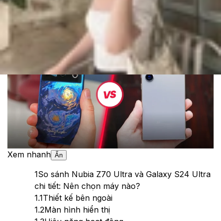
Cập nhật:
13/06/2025
Theo dõi XTMobile trên
Xem nhanh
Ẩn
1
So sánh Nubia Z70 Ultra và Galaxy S24 Ultra
chi tiết: Nên chọn máy nào?
1.1
Thiết kế bên ngoài
1.2
Màn hình hiển thị