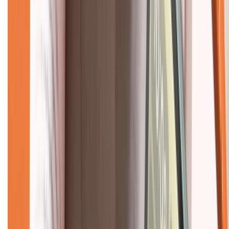
Về trang chủ
Hỗ trợ khách hàng
Mua hàng trả góp
Mua hàng online
Dịch vụ bảo hành mở rộng
Hình thức thanh toán
Tra cứu bảo hành
Tra cứu điểm XTMember
Hướng dẫn mua hàng trả góp
Dịch vụ bán hàng B2B
Chính sách
Bảo hành mở rộng
Chính sách dùng sản phẩm 7 ngày miễn phí