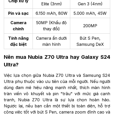
Chip xử lý
Elite (3nm)
Gen 3 (4nm)
Pin và sạc
6.150 mAh, 80W
5.000 mAh, 45W
Camera
50MP (Khẩu độ
200MP
chính
thay đổi)
Tính năng
Camera ẩn dưới
Bút S Pen,
đặc biệt
màn hình
Samsung DeX
Nên mua Nubia Z70 Ultra hay Galaxy S24
Ultra?
Việc lựa chọn giữa Nubia Z70 Ultra và Samsung S24
Ultra phụ thuộc vào ưu tiên của mỗi người. Nếu người
dùng đam mê hiệu năng mạnh nhất, thích màn hình
tràn viền vô khuyết và pin "trâu" với mức giá cạnh
tranh, Nubia Z70 Ultra là sự lựa chọn hoàn hảo.
Ngược lại, nếu bạn cần một thiết bị toàn diện, hỗ trợ
công việc tốt với bút S Pen, camera zoom đỉnh cao và