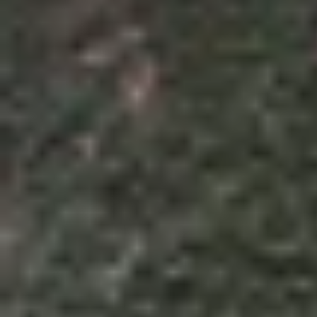
Theo dõi XTMobile trên