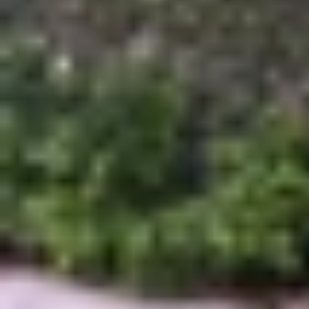
Nothing
đã tạo nên dấu ấn riêng với triết lý th
nhìn thấy các linh kiện bên trong, kết hợp cùng
mắt vừa khác biệt. Không chỉ để "làm màu", các 