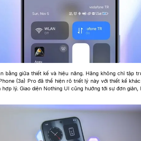
n bằng giữa thiết kế và hiệu năng. Hãng không chỉ tập
Phone (3a) Pro đã thể hiện rõ triết lý này với thiết kế kh
 hợp lý. Giao diện Nothing UI cũng hướng tới sự đơn giản, 