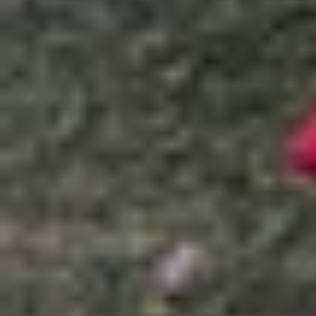
Xem nhanh
Ẩn
1
So sánh Nothing và POCO: Đâu là thương
1.1
Thiết kế và phong cách
1.2
Hiệu năng và phần mềm
1.3
Khách hàng mục tiêu và định vị thị trư
1.4
Kết luận
So sánh Nothing và POCO: Đâu là thươ
Nothing và POCO đều là những cái tên nổi bật tr
độc đáo, trong khi bên kia lại nổi tiếng với 
những điểm khác biệt giữa Nothing và POCO để đ
Thiết kế và phong cách