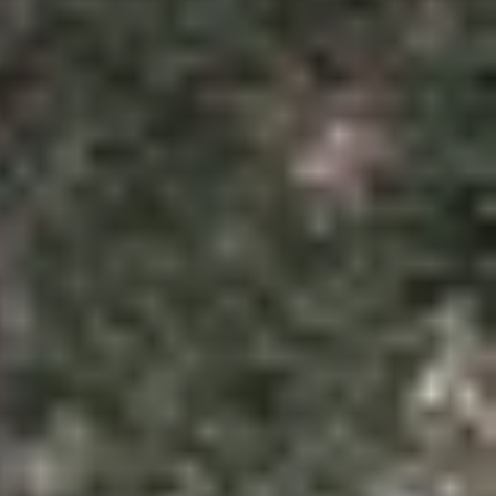
ểm mạnh riêng. Một bên gây ấn tượng với thiết kế
n phù hợp với bạn? Hãy cùng XTmlobile khám phá