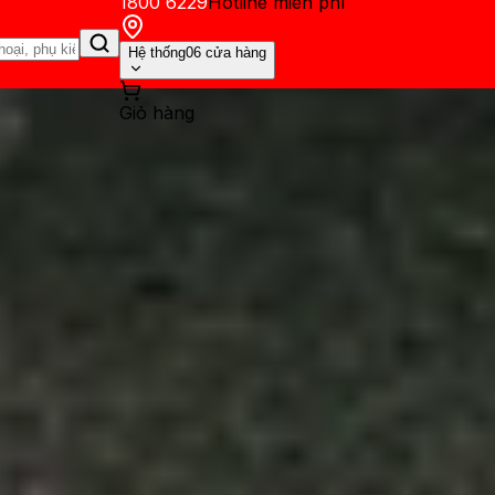
1800 6229
Hotline miễn phí
Hệ thống
06 cửa hàng
Giỏ hàng
ến mãi
Thủ thuật
Hỏi đáp
App - Game
Thông báo
Khách hàng 
: Thương hiệu điện thoại nào 