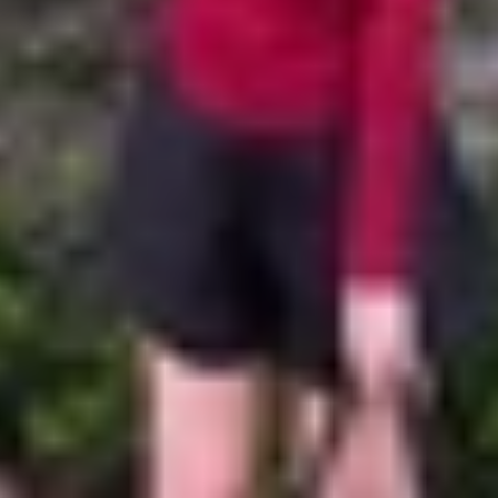
iết kế tối giản và mang hơi hướng tương lai. Những mẫu sm
 hệ thống đèn LED Glyph độc đáo. Đây là lựa chọn lý tưởn
dải LED này còn có nhiều tính năng hữu ích trong quá trìn