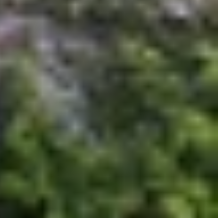
artphone trong suốt của hãng cho phép người dùng
g cho những ai muốn sở hữu một thiết bị vừa đẹp
h sử dụng.