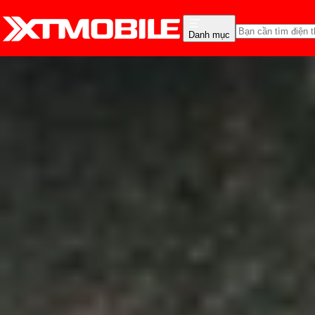
Danh mục
Trang chủ
Tin tức
So Sánh
Tin Mới
Đánh Giá - Trên Tay
So Sánh
Tư vấn
Khuy
So sánh Nothing và POCO
hơn?
Anh Thư
Ngày đăng:
08/03/2025
Cập nhật:
08/03/2025