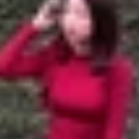
 hiệu nổi bật trong năm 2025?
ờng
ng hiệu nổi bật trong năm 2025?
ong làng smartphone, mỗi thương hiệu lại sở hữu những đi
hiệu năng mạnh mẽ trong tầm giá. Vậy đâu mới là lựa chọ
ưa ra quyết định đúng đắn!