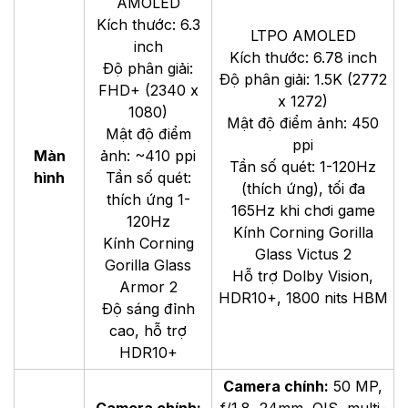
AMOLED
Kích thước: 6.3
LTPO AMOLED
inch
Kích thước: 6.78 inch
Độ phân giải:
Độ phân giải: 1.5K (2772
FHD+ (2340 x
x 1272)
1080)
Mật độ điểm ảnh: 450
Mật độ điểm
ppi
Màn
ảnh: ~410 ppi
Tần số quét: 1-120Hz
hình
Tần số quét:
(thích ứng), tối đa
thích ứng 1-
165Hz khi chơi game
120Hz
Kính Corning Gorilla
Kính Corning
Glass Victus 2
Gorilla Glass
Hỗ trợ Dolby Vision,
Armor 2
HDR10+, 1800 nits HBM
Độ sáng đỉnh
cao, hỗ trợ
HDR10+
Camera chính:
50 MP,
Camera chính:
f/1.8, 24mm, OIS, multi-