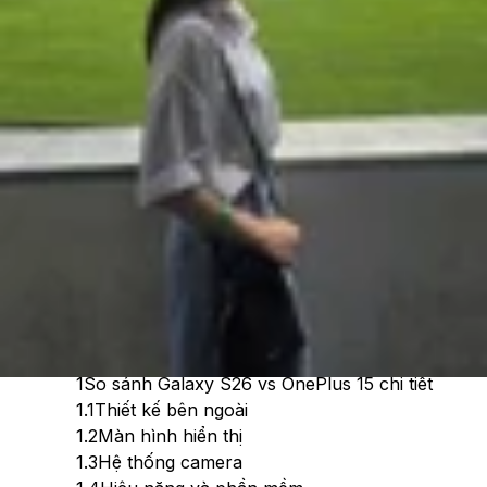
Cập nhật:
06/04/2026
Theo dõi XTMobile trên
Xem nhanh
Ẩn
1
So sánh Galaxy S26 vs OnePlus 15 chi tiết
1.1
Thiết kế bên ngoài
1.2
Màn hình hiển thị
1.3
Hệ thống camera