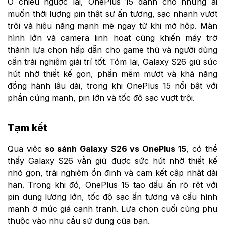
Ở chiều ngược lại, OnePlus 15 dành cho những ai
muốn thời lượng pin thật sự ấn tượng, sạc nhanh vượt
trội và hiệu năng mạnh mẽ ngay từ khi mở hộp. Màn
hình lớn và camera linh hoạt cũng khiến máy trở
thành lựa chọn hấp dẫn cho game thủ và người dùng
cần trải nghiệm giải trí tốt. Tóm lại, Galaxy S26 giữ sức
hút nhờ thiết kế gọn, phần mềm mượt và khả năng
đồng hành lâu dài, trong khi OnePlus 15 nổi bật với
phần cứng mạnh, pin lớn và tốc độ sạc vượt trội.
Tạm kết
Qua việc
so sánh Galaxy S26 vs OnePlus 15
, có thể
thấy Galaxy S26 vẫn giữ được sức hút nhờ thiết kế
nhỏ gọn, trải nghiệm ổn định và cam kết cập nhật dài
hạn. Trong khi đó, OnePlus 15 tạo dấu ấn rõ rệt với
pin dung lượng lớn, tốc độ sạc ấn tượng và cấu hình
mạnh ở mức giá cạnh tranh. Lựa chọn cuối cùng phụ
thuộc vào nhu cầu sử dụng của bạn.