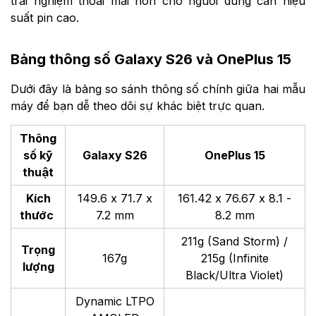
trải nghiệm thoải mái hơn cho người dùng cần hiệu
suất pin cao.
Bảng thông số Galaxy S26 và OnePlus 15
Dưới đây là bảng so sánh thông số chính giữa hai mẫu
máy để bạn dễ theo dõi sự khác biệt trực quan.
Thông
số kỹ
Galaxy S26
OnePlus 15
thuật
Kích
149.6 x 71.7 x
161.42 x 76.67 x 8.1 -
thước
7.2 mm
8.2 mm
211g (Sand Storm) /
Trọng
167g
215g (Infinite
lượng
Black/Ultra Violet)
Dynamic LTPO