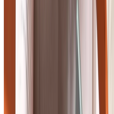
1800.6229
Khiếu nại - Góp ý:
088.99999.33
Bán hàng doanh nghiệp B2B:
088.99999.22
HỖ TRỢ THANH TOÁN