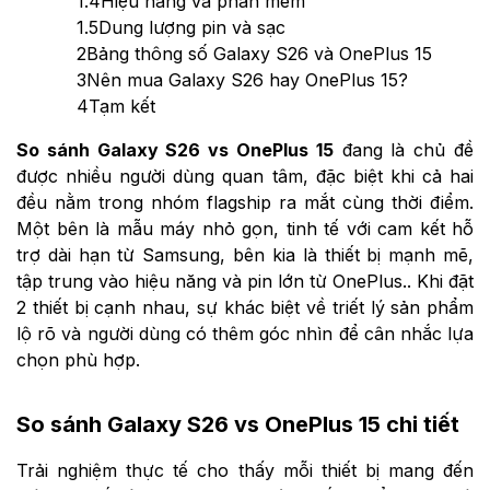
1.4
Hiệu năng và phần mềm
1.5
Dung lượng pin và sạc
2
Bảng thông số Galaxy S26 và OnePlus 15
3
Nên mua Galaxy S26 hay OnePlus 15?
4
Tạm kết
So sánh Galaxy S26 vs OnePlus 15
đang là chủ đề
được nhiều người dùng quan tâm, đặc biệt khi cả hai
đều nằm trong nhóm flagship ra mắt cùng thời điểm.
Một bên là mẫu máy nhỏ gọn, tinh tế với cam kết hỗ
trợ dài hạn từ Samsung, bên kia là thiết bị mạnh mẽ,
tập trung vào hiệu năng và pin lớn từ OnePlus.. Khi đặt
2 thiết bị cạnh nhau, sự khác biệt về triết lý sản phẩm
lộ rõ và người dùng có thêm góc nhìn để cân nhắc lựa
chọn phù hợp.
So sánh Galaxy S26 vs OnePlus 15 chi tiết
Trải nghiệm thực tế cho thấy mỗi thiết bị mang đến