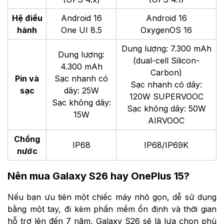
Hệ điều
Android 16
Android 16
hành
One UI 8.5
OxygenOS 16
Dung lượng: 7.300 mAh
Dung lượng:
(dual-cell Silicon-
4.300 mAh
Carbon)
Pin và
Sạc nhanh có
Sạc nhanh có dây:
sạc
dây: 25W
120W SUPERVOOC
Sạc không dây:
Sạc không dây: 50W
15W
AIRVOOC
Chống
IP68
IP68/IP69K
nước
Nên mua Galaxy S26 hay OnePlus 15?
Nếu bạn ưu tiên một chiếc máy nhỏ gọn, dễ sử dụng
bằng một tay, đi kèm phần mềm ổn định và thời gian
hỗ trợ lên đến 7 năm, Galaxy S26 sẽ là lựa chọn phù