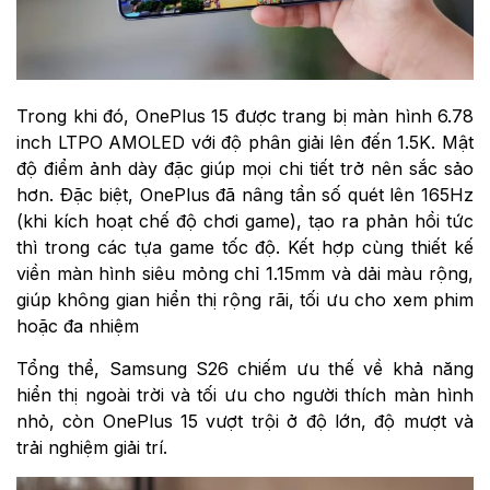
Trong khi đó, OnePlus 15 được trang bị màn hình 6.78
inch LTPO AMOLED với độ phân giải lên đến 1.5K. Mật
độ điểm ảnh dày đặc giúp mọi chi tiết trở nên sắc sảo
hơn. Đặc biệt, OnePlus đã nâng tần số quét lên 165Hz
(khi kích hoạt chế độ chơi game), tạo ra phản hồi tức
thì trong các tựa game tốc độ. Kết hợp cùng thiết kế
viền màn hình siêu mỏng chỉ 1.15mm và dải màu rộng,
giúp không gian hiển thị rộng rãi, tối ưu cho xem phim
hoặc đa nhiệm
Tổng thể, Samsung S26 chiếm ưu thế về khả năng
hiển thị ngoài trời và tối ưu cho người thích màn hình
nhỏ, còn OnePlus 15 vượt trội ở độ lớn, độ mượt và
trải nghiệm giải trí.