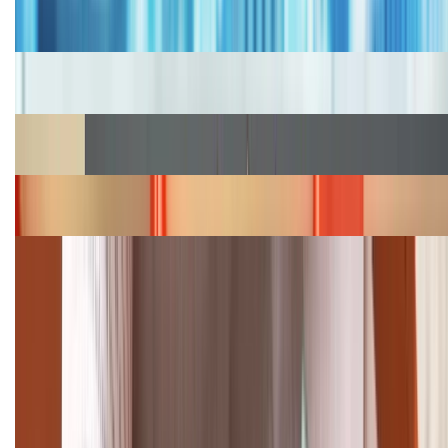
Bảng giá iPhone cũ mới nhất trong tháng 8 năm
2026, giá siêu hấp dẫn
Cập nhật bảng giá iPhone năm 2026: Giá tốt, ưu đãi
hấp dẫn
Cập nhật bảng giá Galaxy S23 (Plus, Ultra) cũ, mới
năm 2026
Bảng giá iPhone 15 cập nhật mới nhất tháng
08/2026
Cập nhật bảng giá điện thoại Samsung tháng 8:
Giảm đến 15.49 triệu
TỔNG ĐÀI HỖ TRỢ
(08H30 - 21H30)
Tư vấn mua hàng (miễn phí):