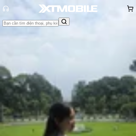
Trang chủ
Tin tức
So Sánh
Tin Mới
Đánh Giá - Trên Tay
So Sánh
Tư vấn
Khuyến
mãi
Thủ thuật
Hỏi đáp
App - Game
Thông báo
Khách
hàng - Sự kiện
So sánh Galaxy S26 vs OnePlus 15:
Liệu Samsung có còn giữ được sức
hút?
Hồng Huệ
Ngày đăng:
06/04/2026