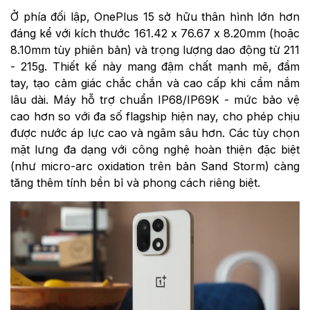
Ở phía đối lập, OnePlus 15 sở hữu thân hình lớn hơn
đáng kể với kích thước 161.42 x 76.67 x 8.20mm (hoặc
8.10mm tùy phiên bản) và trọng lượng dao động từ 211
- 215g. Thiết kế này mang đậm chất mạnh mẽ, đầm
tay, tạo cảm giác chắc chắn và cao cấp khi cầm nắm
lâu dài. Máy hỗ trợ chuẩn IP68/IP69K - mức bảo vệ
cao hơn so với đa số flagship hiện nay, cho phép chịu
được nước áp lực cao và ngâm sâu hơn. Các tùy chọn
mặt lưng đa dạng với công nghệ hoàn thiện đặc biệt
(như micro-arc oxidation trên bản Sand Storm) càng
tăng thêm tính bền bỉ và phong cách riêng biệt.⁠