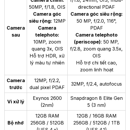
50MP, f/1.8, OIS
directional PDAF
Camera góc
Camera góc siêu rộng:
siêu rộng:
12MP
50 MP, f/2.0, 116°,
Camera
Camera
PDAF
sau
telephoto:
Camera telephoto
10MP, zoom
(periscope)
: 50 MP,
quang 3x, OIS
f/2.8, zoom quang 3.5x,
Hỗ trợ HDR, xử
OIS
lý màu tự nhiên
Hỗ trợ chi tiết cao,
zoom linh hoạt
Camera
12MP, f/2.2,
32MP, f/2.4, autofocus
trước
dual pixel PDAF
Exynos 2600
Snapdragon 8 Elite Gen
Vi xử lý
(2nm)
5 (3 nm)
12GB RAM
12GB / 16GB RAM
Bộ nhớ
256GB / 512GB
256GB / 512GB / 1TB
(UFS 4.x)
(UFS 4.1)