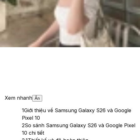
Cập nhật:
08/03/2026
Theo dõi XTMobile trên
Xem nhanh
Ẩn
1
Giới thiệu về Samsung Galaxy S26 và Google
Pixel 10
2
So sánh Samsung Galaxy S26 và Google Pixel
10 chi tiết