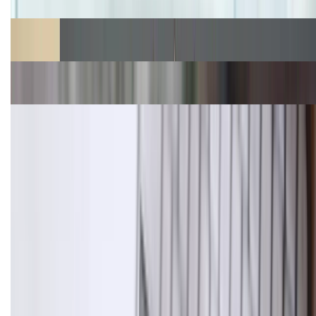
Cập nhật bảng giá Galaxy S23 (Plus, Ultra) cũ, mới
năm 2026
Bảng giá Galaxy S22 mới nhất hiện nay 2026, liên
tục cập nhật
Bảng giá Samsung S24 Ultra tại XTmobile tháng 8,
giảm sâu, ưu đãi bất ngờ
TỔNG ĐÀI HỖ TRỢ
(08H30 - 21H30)
Tư vấn mua hàng (miễn phí):
1800.6229
Khiếu nại - Góp ý:
088.99999.33