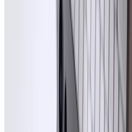
KẾT NỐI VỚI CHÚNG TÔI
CHỨNG NHẬN