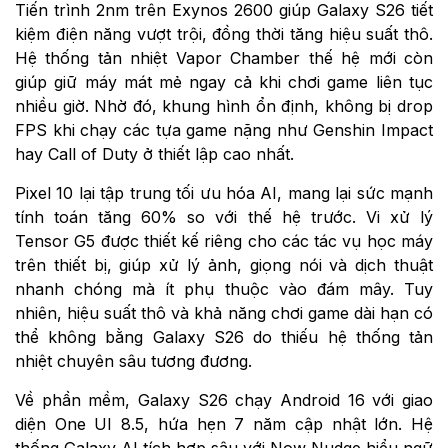
Tiến trình 2nm trên Exynos 2600 giúp Galaxy S26 tiết
kiệm điện năng vượt trội, đồng thời tăng hiệu suất thô.
Hệ thống tản nhiệt Vapor Chamber thế hệ mới còn
giúp giữ máy mát mẻ ngay cả khi chơi game liên tục
nhiều giờ. Nhờ đó, khung hình ổn định, không bị drop
FPS khi chạy các tựa game nặng như Genshin Impact
hay Call of Duty ở thiết lập cao nhất.
Pixel 10 lại tập trung tối ưu hóa AI, mang lại sức mạnh
tính toán tăng 60% so với thế hệ trước. Vi xử lý
Tensor G5 được thiết kế riêng cho các tác vụ học máy
trên thiết bị, giúp xử lý ảnh, giọng nói và dịch thuật
nhanh chóng mà ít phụ thuộc vào đám mây. Tuy
nhiên, hiệu suất thô và khả năng chơi game dài hạn có
thể không bằng Galaxy S26 do thiếu hệ thống tản
nhiệt chuyên sâu tương đương.
Về phần mềm, Galaxy S26 chạy Android 16 với giao
diện One UI 8.5, hứa hẹn 7 năm cập nhật lớn. Hệ