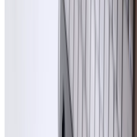
Bán hàng doanh nghiệp B2B:
088.99999.22
HỖ TRỢ THANH TOÁN