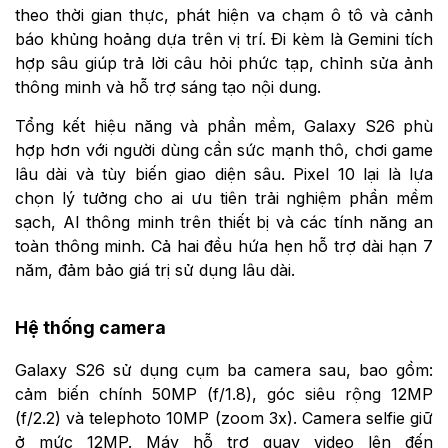
theo thời gian thực, phát hiện va chạm ô tô và cảnh
báo khủng hoảng dựa trên vị trí. Đi kèm là Gemini tích
hợp sâu giúp trả lời câu hỏi phức tạp, chỉnh sửa ảnh
thông minh và hỗ trợ sáng tạo nội dung.
Tổng kết hiệu năng và phần mềm, Galaxy S26 phù
hợp hơn với người dùng cần sức mạnh thô, chơi game
lâu dài và tùy biến giao diện sâu. Pixel 10 lại là lựa
chọn lý tưởng cho ai ưu tiên trải nghiệm phần mềm
sạch, AI thông minh trên thiết bị và các tính năng an
toàn thông minh. Cả hai đều hứa hẹn hỗ trợ dài hạn 7
năm, đảm bảo giá trị sử dụng lâu dài.
Hệ thống camera
Galaxy S26 sử dụng cụm ba camera sau, bao gồm:
cảm biến chính 50MP (f/1.8), góc siêu rộng 12MP
(f/2.2) và telephoto 10MP (zoom 3x). Camera selfie giữ
ở mức 12MP. Máy hỗ trợ quay video lên đến