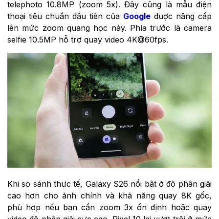
telephoto 10.8MP (zoom 5x). Đây cũng là mẫu điện
thoại tiêu chuẩn đầu tiên của
Google
được nâng cấp
lên mức zoom quang học này. Phía trước là camera
selfie 10.5MP hỗ trợ quay video 4K@60fps.
Khi so sánh thực tế, Galaxy S26 nổi bật ở độ phân giải
cao hơn cho ảnh chính và khả năng quay 8K gốc,
phù hợp nếu bạn cần zoom 3x ổn định hoặc quay
video độ phân giải cực cao. Pixel 10 lại vượt trội ở mức