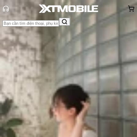
Trang chủ
Tin tức
So Sánh
Tin Mới
Đánh Giá - Trên Tay
So Sánh
Tư vấn
Khuyến
mãi
Thủ thuật
Hỏi đáp
App - Game
Thông báo
Khách
hàng - Sự kiện
So sánh Samsung Galaxy S26 và
Google Pixel 10: Flagship tiêu chuẩn
nào đáng mua hơn?
Triệu Vy
Ngày đăng:
08/03/2026