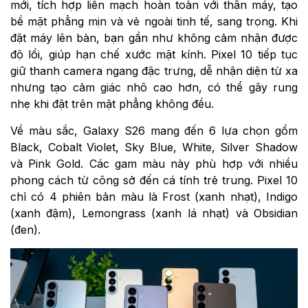
mới, tích hợp liền mạch hoàn toàn với thân máy, tạo
bề mặt phẳng mịn và vẻ ngoài tinh tế, sang trọng. Khi
đặt máy lên bàn, bạn gần như không cảm nhận được
độ lồi, giúp hạn chế xước mặt kính. Pixel 10 tiếp tục
giữ thanh camera ngang đặc trưng, dễ nhận diện từ xa
nhưng tạo cảm giác nhô cao hơn, có thể gây rung
nhẹ khi đặt trên mặt phẳng không đều.
Về màu sắc, Galaxy S26 mang đến 6 lựa chọn gồm
Black, Cobalt Violet, Sky Blue, White, Silver Shadow
và Pink Gold. Các gam màu này phù hợp với nhiều
phong cách từ công sở đến cá tính trẻ trung. Pixel 10
chỉ có 4 phiên bản màu là Frost (xanh nhạt), Indigo
(xanh đậm), Lemongrass (xanh lá nhạt) và Obsidian
(đen).