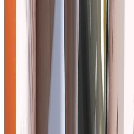
CHỨNG NHẬN
Điện thoại iPhone
iPhone 17 Pro Max
iPhone 17
Pro
iPhone 17
iPhone 16
iPhone 16 Pro Max
iPhone 15
Pro Max
iPhone 15
Điện thoại Samsung
Samsung S26
Ultra
Samsung S26
Samsung S25
iPhone cũ
iPhone 17
cũ
iPhone 16 cũ
iPhone 16 Pro Max cũ
Copyright @2012 HỘ KINH DOANH CỬA HÀNG ĐIỆN THOẠI DI ĐỘNG
XTMOBILE. Số GPKD: 41A8052143 – Cấp ngày 11/05/2023. Địa chỉ: 50