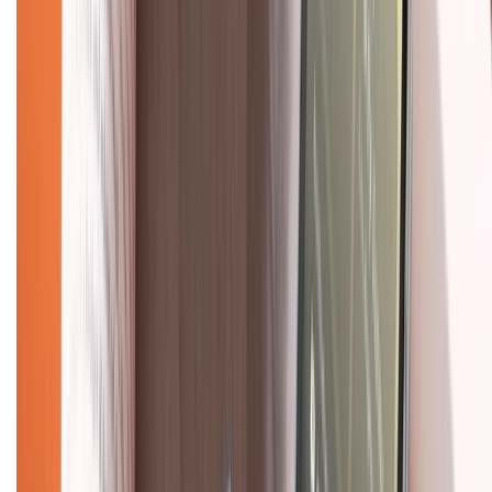
Hỗ trợ khách hàng
Mua hàng trả góp
Mua hàng online
Dịch vụ bảo hành mở rộng
Hình thức thanh toán
Tra cứu bảo hành
Tra cứu điểm XTMember
Hướng dẫn mua hàng trả góp
Dịch vụ bán hàng B2B
Chính sách
Bảo hành mở rộng
Chính sách dùng sản phẩm 7 ngày miễn phí
Chính sách đổi trả