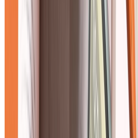
Về chúng tôi
Giới thiệu về XTMobile
Liên hệ hợp tác
Hệ thống cửa hàng bán lẻ
Về trang chủ
Hỗ trợ khách hàng
Mua hàng trả góp
Mua hàng online
Dịch vụ bảo hành mở rộng
Hình thức thanh toán
Tra cứu bảo hành
Tra cứu điểm XTMember