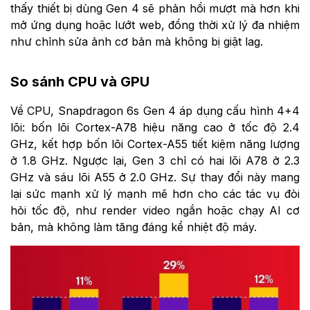
thấy thiết bị dùng Gen 4 sẽ phản hồi mượt mà hơn khi
mở ứng dụng hoặc lướt web, đồng thời xử lý đa nhiệm
như chỉnh sửa ảnh cơ bản mà không bị giật lag.
So sánh CPU và GPU
Về CPU, Snapdragon 6s Gen 4 áp dụng cấu hình 4+4
lõi: bốn lõi Cortex-A78 hiệu năng cao ở tốc độ 2.4
GHz, kết hợp bốn lõi Cortex-A55 tiết kiệm năng lượng
ở 1.8 GHz. Ngược lại, Gen 3 chỉ có hai lõi A78 ở 2.3
GHz và sáu lõi A55 ở 2.0 GHz. Sự thay đổi này mang
lại sức mạnh xử lý mạnh mẽ hơn cho các tác vụ đòi
hỏi tốc độ, như render video ngắn hoặc chạy AI cơ
bản, mà không làm tăng đáng kể nhiệt độ máy.