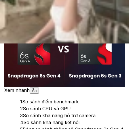
Cập nhật:
14/11/2025
Theo dõi XTMobile trên
Xem nhanh
Ẩn
1
So sánh điểm benchmark
2
So sánh CPU và GPU
3
So sánh khả năng hỗ trợ camera
4
So sánh khả năng kết nối