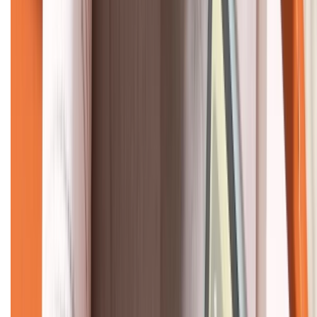
KẾT NỐI VỚI CHÚNG TÔI
CHỨNG NHẬN