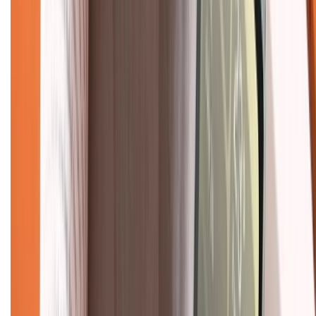
088.99999.33
(09h00 - 18h00)
Trung tâm bảo hành:
028.710.89898
(08h30 - 21h00)
KẾT NỐI VỚI CHÚNG TÔI
Về chúng tôi
Giới thiệu về XTMobile
Liên hệ hợp tác
Hệ thống cửa hàng bán lẻ
Về trang chủ