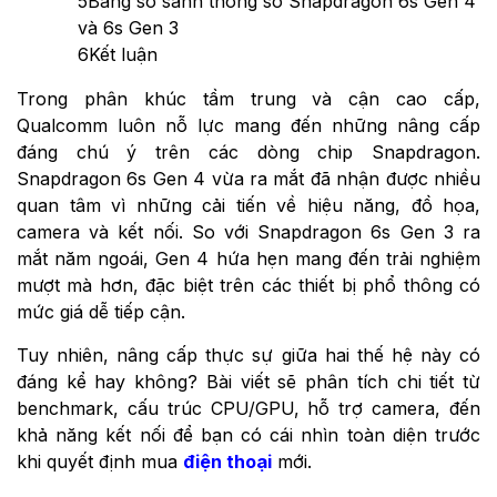
5
Bảng so sánh thông số Snapdragon 6s Gen 4
và 6s Gen 3
6
Kết luận
Trong phân khúc tầm trung và cận cao cấp,
Qualcomm luôn nỗ lực mang đến những nâng cấp
đáng chú ý trên các dòng chip Snapdragon.
Snapdragon 6s Gen 4 vừa ra mắt đã nhận được nhiều
quan tâm vì những cải tiến về hiệu năng, đồ họa,
camera và kết nối. So với Snapdragon 6s Gen 3 ra
mắt năm ngoái, Gen 4 hứa hẹn mang đến trải nghiệm
mượt mà hơn, đặc biệt trên các thiết bị phổ thông có
mức giá dễ tiếp cận.
Tuy nhiên, nâng cấp thực sự giữa hai thế hệ này có
đáng kể hay không? Bài viết sẽ phân tích chi tiết từ
benchmark, cấu trúc CPU/GPU, hỗ trợ camera, đến
khả năng kết nối để bạn có cái nhìn toàn diện trước
khi quyết định mua
điện thoại
mới.