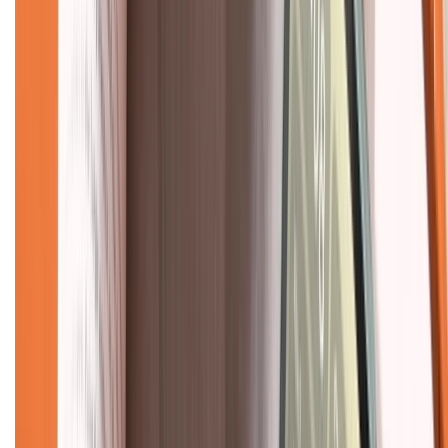
Hướng dẫn mua hàng trả góp
Dịch vụ bán hàng B2B
Chính sách
Bảo hành mở rộng
Chính sách dùng sản phẩm 7 ngày miễn phí
Chính sách đổi trả
Chính sách bảo hành
Chính sách bảo mật thông tin
Chính sách kiểm hàng
TỔNG ĐÀI HỖ TRỢ
Tư vấn mua hàng (miễn phí):
1800.6229
(08h30 - 21h30)
Khiếu nại - Góp ý: