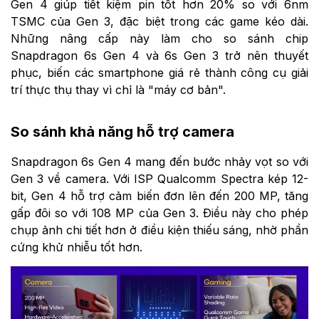
Gen 4 giúp tiết kiệm pin tốt hơn 20% so với 6nm
TSMC của Gen 3, đặc biệt trong các game kéo dài.
Những nâng cấp này làm cho so sánh chip
Snapdragon 6s Gen 4 và 6s Gen 3 trở nên thuyết
phục, biến các smartphone giá rẻ thành công cụ giải
trí thực thụ thay vì chỉ là "máy cơ bản".
So sánh khả năng hỗ trợ camera
Snapdragon 6s Gen 4 mang đến bước nhảy vọt so với
Gen 3 về camera. Với ISP Qualcomm Spectra kép 12-
bit, Gen 4 hỗ trợ cảm biến đơn lên đến 200 MP, tăng
gấp đôi so với 108 MP của Gen 3. Điều này cho phép
chụp ảnh chi tiết hơn ở điều kiện thiếu sáng, nhờ phần
cứng khử nhiễu tốt hơn.