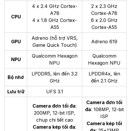
4 x 2.4 GHz Cortex-
2 x 2.3 GHz
A78
Cortex-A78
CPU
4 x 1.8 GHz Cortex-
6 x 2.0 GHz
A55
Cortex-A55
Adreno (hỗ trợ VRS,
GPU
Adreno 619
Game Quick Touch)
Qualcomm Hexagon
Qualcomm
NPU
NPU
Hexagon NPU
LPDDR5, lên đến 3.2
LPDDR4x, lên
Bộ nhớ
GHz
đến 2.1 GHz
Lưu trữ
UFS 3.1
Camera đơn tối
Camera đơn tối đa
:
đa
: 108MP, 12-bit
200MP, 12-bit ISP,
ISP
chụp chi tiết cao
Camera kép tối
Camera kép tối đa
:
đa
: 25+13MP