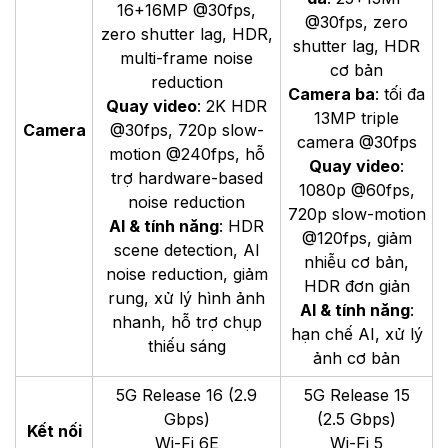
16+16MP @30fps,
@30fps, zero
zero shutter lag, HDR,
shutter lag, HDR
multi-frame noise
cơ bản
reduction
Camera ba
: tối đa
Quay video
: 2K HDR
13MP triple
Camera
@30fps, 720p slow-
camera @30fps
motion @240fps, hỗ
Quay video
:
trợ hardware-based
1080p @60fps,
noise reduction
720p slow-motion
AI & tính năng
: HDR
@120fps, giảm
scene detection, AI
nhiễu cơ bản,
noise reduction, giảm
HDR đơn giản
rung, xử lý hình ảnh
AI & tính năng
:
nhanh, hỗ trợ chụp
hạn chế AI, xử lý
thiếu sáng
ảnh cơ bản
5G Release 16 (2.9
5G Release 15
Gbps)
(2.5 Gbps)
Kết nối
Wi-Fi 6E
Wi-Fi 5