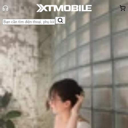
Trang chủ
Tin tức
So Sánh
Tin Mới
Đánh Giá - Trên Tay
So Sánh
Tư vấn
Khuyến
mãi
Thủ thuật
Hỏi đáp
App - Game
Thông báo
Khách
hàng - Sự kiện
So sánh chip Snapdragon 6s Gen 4
và 6s Gen 3: Có nâng cấp gì nổi
bật?
Triệu Vy
Ngày đăng:
14/11/2025