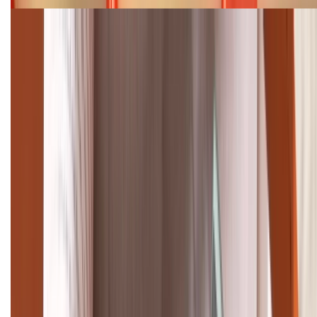
Cập nhật bảng giá điện thoại Samsung tháng 8:
Giảm đến 15.49 triệu
TỔNG ĐÀI HỖ TRỢ
(08H30 - 21H30)
Tư vấn mua hàng (miễn phí):
1800.6229
Khiếu nại - Góp ý:
088.99999.33
Bán hàng doanh nghiệp B2B:
088.99999.22