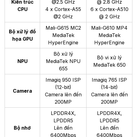
Kiến trúc
@2.5 GHz
@ 2.8 GHz
CPU
4 x Cortex-A55
6 x Cortex-A510
@2 GHz
@ 2 GHz
Mali-G615 MC2
Mali-G610 MP4
Bộ xử lý đồ
MediaTek
MediaTek
họa
 GPU
HyperEngine
HyperEngine
Bộ xử lý
Bộ vi xử lý
NPU
MediaTek NPU
MediaTek 650
655
Imagiq 950 ISP
Imagiq 765 ISP
(12-bit)
(14-bit)
Camera
Camera lên đến
Camera lên đến
200MP
200MP
LPDDR4X,
LPDDR4X,
LPDDR5
LPDDR5
Bộ nhớ
Lên đến
Lên đến
6400Mbps
6400Mbps