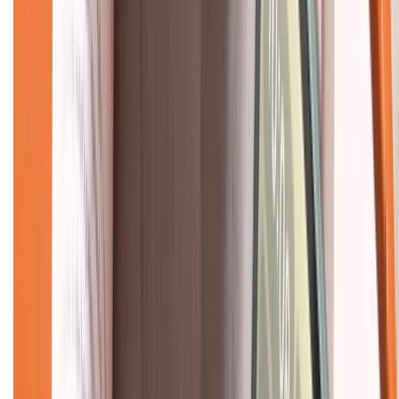
Hỗ trợ khách hàng
Mua hàng trả góp
Mua hàng online
Dịch vụ bảo hành mở rộng
Hình thức thanh toán
Tra cứu bảo hành
Tra cứu điểm XTMember
Hướng dẫn mua hàng trả góp
Dịch vụ bán hàng B2B
Chính sách
Bảo hành mở rộng
Chính sách dùng sản phẩm 7 ngày miễn phí
Chính sách đổi trả