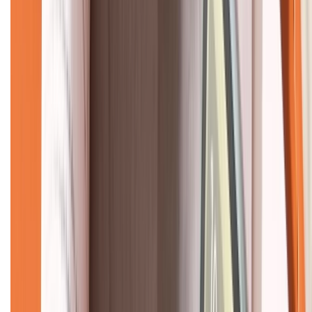
CHỨNG NHẬN
Về chúng tôi
Giới thiệu về XTMobile
Liên hệ hợp tác
Hệ thống cửa hàng bán lẻ
Về trang chủ