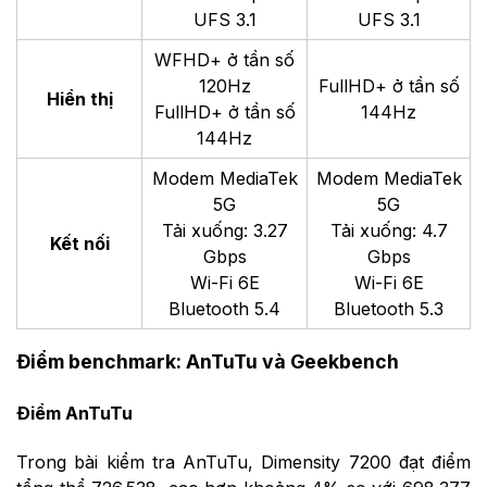
UFS 3.1
UFS 3.1
WFHD+ ở tần số
120Hz
FullHD+ ở tần số
Hiển thị
FullHD+ ở tần số
144Hz
144Hz
Modem MediaTek
Modem MediaTek
5G
5G
Tải xuống: 3.27
Tải xuống: 4.7
Kết nối
Gbps
Gbps
Wi-Fi 6E
Wi-Fi 6E
Bluetooth 5.4
Bluetooth 5.3
Điểm benchmark: AnTuTu và Geekbench
Điểm AnTuTu
Trong bài kiểm tra AnTuTu, Dimensity 7200 đạt điểm