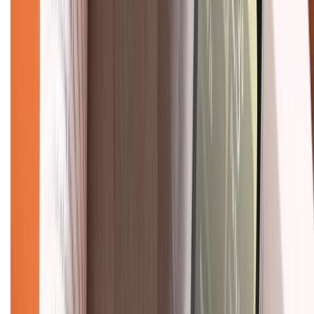
Về chúng tôi
Giới thiệu về XTMobile
Liên hệ hợp tác
Hệ thống cửa hàng bán lẻ
Về trang chủ
Hỗ trợ khách hàng
Mua hàng trả góp
Mua hàng online
Dịch vụ bảo hành mở rộng
Hình thức thanh toán
Tra cứu bảo hành