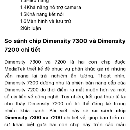
1.3
Hiệu năng
1.4
Khả năng hỗ trợ camera
1.5
Khả năng kết nối
1.6
Màn hình và lưu trữ
2
Kết luận
So sánh chip Dimensity 7300 và Dimensity
7200 chi tiết
Dimensity 7300 và 7200 là hai con chip được
MediaTek thiết kế để phục vụ phân khúc giá rẻ nhưng
vẫn mang lại trải nghiệm ấn tượng. Thoạt nhìn,
Dimensity 7300 dường như là phiên bản nâng cấp của
Dimensity 7200 do thời điểm ra mắt muộn hơn và một
số cải tiến về công nghệ. Tuy nhiên, kết quả thực tế lại
cho thấy Dimensity 7200 có lợi thế đáng kể trong
nhiều khía cạnh. Bài viết này sẽ
so sánh chip
Dimensity 7300 và 7200
chi tiết về, giúp bạn hiểu rõ
sự khác biệt giữa hai con chip này trên các mẫu