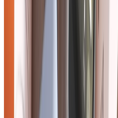
Điện thoại iPhone
iPhone 17 Pro Max
iPhone 17
Pro
iPhone 17
iPhone 16
iPhone 16 Pro Max
iPhone 15
Pro Max
iPhone 15
Điện thoại Samsung
Samsung S26
Ultra
Samsung S26
Samsung S25
iPhone cũ
iPhone 17
cũ
iPhone 16 cũ
iPhone 16 Pro Max cũ
Copyright @2012 HỘ KINH DOANH CỬA HÀNG ĐIỆN THOẠI DI ĐỘNG
XTMOBILE. Số GPKD: 41A8052143 – Cấp ngày 11/05/2023. Địa chỉ: 50
Trần Quang Khải, Phường Tân Định, Quận 1, TP.HCM. Điện thoại:
1800.6229 (Miễn Phí)
Email: xtmobile.sg@gmail.com. Chịu trách nhiệm nội dung: Lê Xuân
Hoà