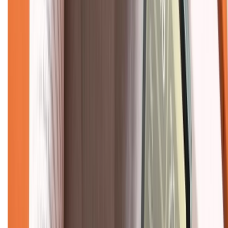
Chính sách bảo hành
Chính sách bảo mật thông tin
Chính sách kiểm hàng
TỔNG ĐÀI HỖ TRỢ
Tư vấn mua hàng (miễn phí):
1800.6229
(08h30 - 21h30)
Khiếu nại - Góp ý:
088.99999.33
(09h00 - 18h00)
Trung tâm bảo hành:
028.710.89898
(08h30 - 21h00)
KẾT NỐI VỚI CHÚNG TÔI