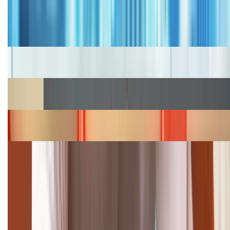
Bảng giá iPhone cũ mới nhất trong tháng 8 năm
2026, giá siêu hấp dẫn
Cập nhật bảng giá iPhone năm 2026: Giá tốt, ưu đãi
hấp dẫn
Cập nhật bảng giá Galaxy S23 (Plus, Ultra) cũ, mới
năm 2026
Bảng giá iPhone 15 cập nhật mới nhất tháng
08/2026
Cập nhật bảng giá điện thoại Samsung tháng 8:
Giảm đến 15.49 triệu
TỔNG ĐÀI HỖ TRỢ
(08H30 - 21H30)