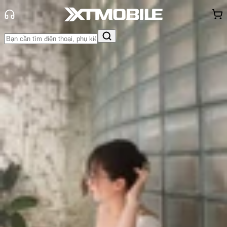
Trang chủ
Tin tức
So Sánh
Tin Mới
Đánh Giá - Trên Tay
So Sánh
Tư vấn
Khuyến
mãi
Thủ thuật
Hỏi đáp
App - Game
Thông báo
Khách
hàng - Sự kiện
So sánh chip Dimensity 7300 và
7200: Kết quả sẽ khiến bạn bất
ngờ!
Triệu Vy
Ngày đăng:
14/06/2025