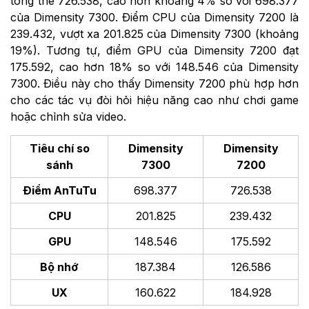
tổng thể 726.538, cao hơn khoảng 4% so với 698.377
của Dimensity 7300. Điểm CPU của Dimensity 7200 là
239.432, vượt xa 201.825 của Dimensity 7300 (khoảng
19%). Tương tự, điểm GPU của Dimensity 7200 đạt
175.592, cao hơn 18% so với 148.546 của Dimensity
7300. Điều này cho thấy Dimensity 7200 phù hợp hơn
cho các tác vụ đòi hỏi hiệu năng cao như chơi game
hoặc chỉnh sửa video.
Tiêu chí so
Dimensity
Dimensity
sánh
7300
7200
Điểm AnTuTu
698.377
726.538
CPU
201.825
239.432
GPU
148.546
175.592
Bộ nhớ
187.384
126.586
UX
160.622
184.928