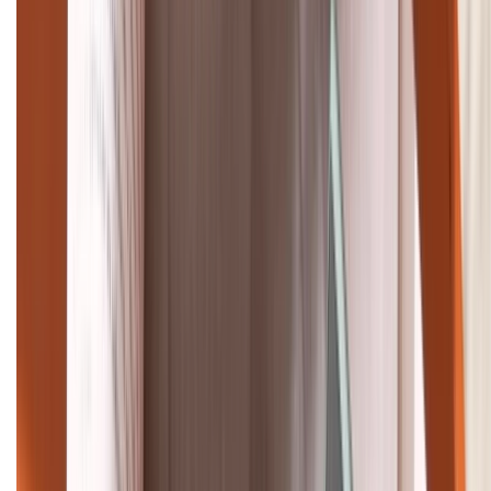
Tư vấn mua hàng (miễn phí):
1800.6229
Khiếu nại - Góp ý:
088.99999.33
Bán hàng doanh nghiệp B2B:
088.99999.22
HỖ TRỢ THANH TOÁN