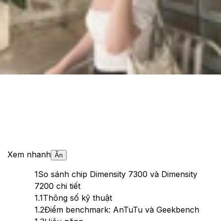
Cập nhật:
14/06/2025
Theo dõi XTMobile trên
Xem nhanh
Ẩn
1
So sánh chip Dimensity 7300 và Dimensity
7200 chi tiết
1.1
Thông số kỹ thuật
1.2
Điểm benchmark: AnTuTu và Geekbench