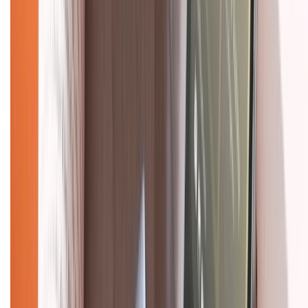
Tra cứu điểm XTMember
Hướng dẫn mua hàng trả góp
Dịch vụ bán hàng B2B
Chính sách
Bảo hành mở rộng
Chính sách dùng sản phẩm 7 ngày miễn phí
Chính sách đổi trả
Chính sách bảo hành
Chính sách bảo mật thông tin
Chính sách kiểm hàng
HỖ TRỢ THANH TOÁN