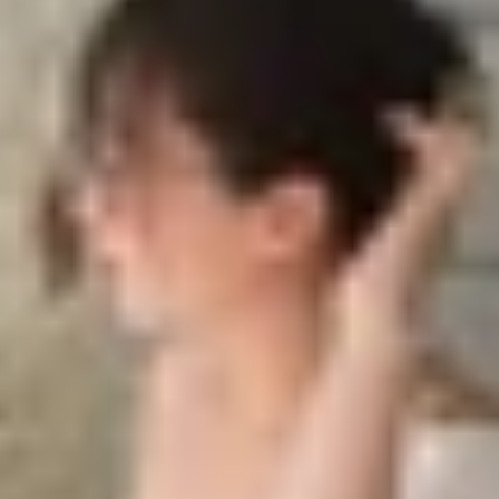
amsung hay Xiaomi?
sinh viên
 yêu thích hệ sinh thái Apple
 giá trị
 tiết
ất?
 Samsung hay Xiaomi?
 là người bạn đồng hành không thể thiếu của sinh viên tro
hương hiệu lớn như iPhone, Samsung hay Xiaomi trở thành 
 mẽ đến mức giá phải chăng. Vậy đâu là lựa chọn tối ưu ch
 viên