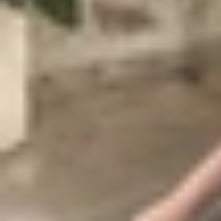
Trước khi đi sâu vào phân tích từng thương hiệu
Ngân sách
: Sinh viên thường có ngân sá
ra.
Hiệu năng
: Đủ mạnh để xử lý các tác vụ h
Thời lượng pin
: Pin bền bỉ, đáp ứng nhu 
Thiết kế và độ bền
: Thiết kế trẻ trung, b
Hệ sinh thái và tính năng
: Tương thích v
Chính sách bảo hành
: Ưu tiên các sản 