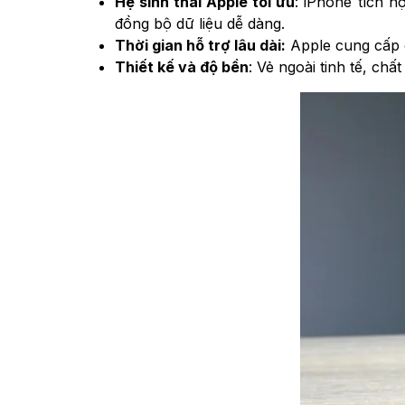
Hệ sinh thái Apple tối ưu
: iPhone tích 
đồng bộ dữ liệu dễ dàng.
Thời gian hỗ trợ lâu dài:
Apple cung cấp c
Thiết kế và độ bền
: Vẻ ngoài tinh tế, ch