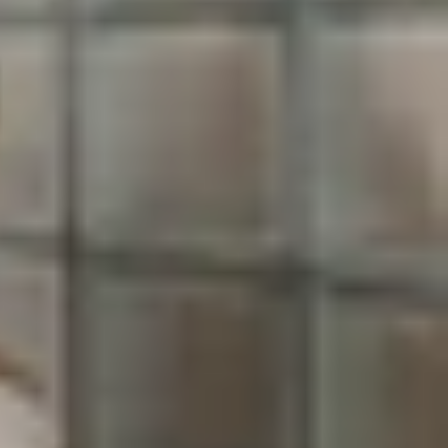
ng học tập, giải trí và kết nối xã hội. Với ngân
bài toán cân nhắc kỹ lưỡng. Mỗi hãng đều có thế
o sinh viên?