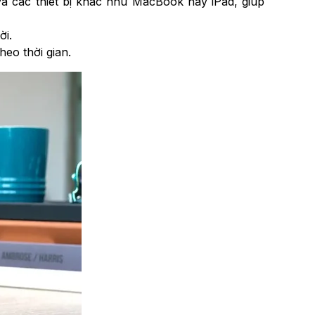
và các thiết bị khác như MacBook hay iPad, giúp
ời.
heo thời gian.