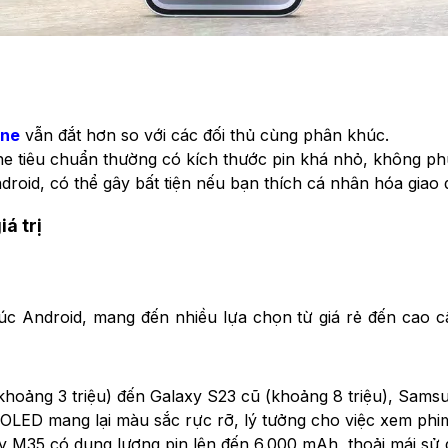
one
vẫn đắt hơn so với các đối thủ cùng phân khúc.
e tiêu chuẩn thường có kích thước pin khá nhỏ, không ph
ndroid, có thể gây bất tiện nếu bạn thích cá nhân hóa giao 
á trị
c Android, mang đến nhiều lựa chọn từ giá rẻ đến cao 
khoảng 3 triệu) đến Galaxy S23 cũ (khoảng 8 triệu), Sam
LED mang lại màu sắc rực rỡ, lý tưởng cho việc xem phi
M35 có dung lượng pin lên đến 6.000 mAh, thoải mái sử 