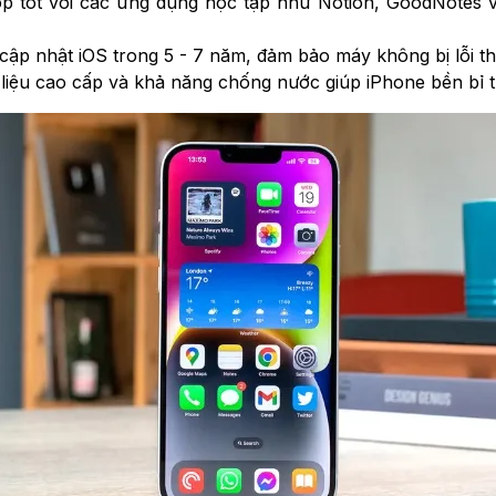
hợp tốt với các ứng dụng học tập như Notion, GoodNotes 
ập nhật iOS trong 5 - 7 năm, đảm bảo máy không bị lỗi th
ất liệu cao cấp và khả năng chống nước giúp iPhone bền bỉ t