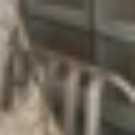
chiếc
smartphone
cho sinh viên:
cần có giá trị sử dụng tương xứng với số tiền bỏ
ớt mạng xã hội).
 cầu cá nhân hóa.