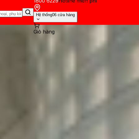
1800 6229
Hotline miễn phí
Hệ thống
06 cửa hàng
Giỏ hàng
ến mãi
Thủ thuật
Hỏi đáp
App - Game
Thông báo
Khách hàng 
ay Xiaomi: Hãng nào phù hợp