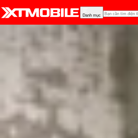
Danh mục
Trang chủ
Tin tức
Tư vấn
Tin Mới
Đánh Giá - Trên Tay
So Sánh
Tư vấn
Khuy
Chọn iPhone, Samsung h
Triệu Vy
Ngày đăng:
12/06/2025
Cập nhật:
12/06/2025
Theo dõi XTMobile trên