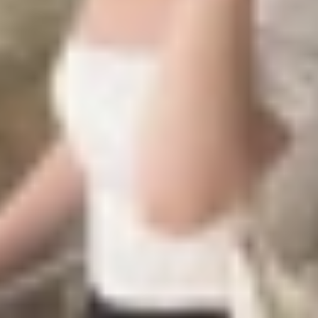
, hãy cùng xác định các tiêu chí quan trọng khi chọn một 
ch hạn chế, dao động từ 3 đến 15 triệu đồng. Smartphone 
ọc tập (Word, Excel, Zoom) và giải trí (game, xem phim, lư
cầu sử dụng cả ngày dài.
ền bỉ để sử dụng lâu dài.
ới các ứng dụng học tập, dễ sử dụng và hỗ trợ tốt các nhu
phẩm có bảo hành chính hãng, dễ dàng sửa chữa.