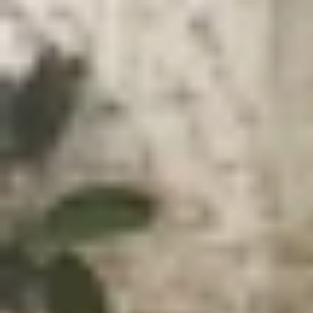
Xem nhanh
Ẩn
1
Sinh viên nên mua điện thoại iPhone, S
1.1
Tiêu chí chọn smartphone phù hợp với 
1.2
iPhone: Lựa chọn cao cấp cho sinh viên
1.3
Samsung: Sự cân bằng giữa hiệu năng và
1.4
Xiaomi: Giá rẻ, hiệu năng cao
1.5
So sánh iPhone, Samsung và Xiaomi chi
1.6
Kết luận: Vậy lựa chọn nào là tối ưu nh
Sinh viên nên mua điện thoại iPhone,
Smartphone không chỉ là công cụ liên lạc mà còn
sách thường giới hạn, việc lựa chọn giữa các t
mạnh riêng, từ thiết kế cao cấp, hiệu năng mạnh
Tiêu chí chọn smartphone phù hợp với sinh