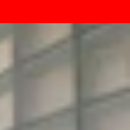
- Sự kiện
 với sinh viên?