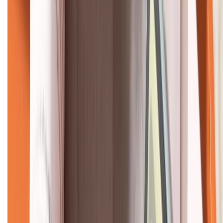
KẾT NỐI VỚI CHÚNG TÔI
CHỨNG NHẬN