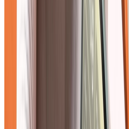
Mua hàng online
Dịch vụ bảo hành mở rộng
Hình thức thanh toán
Tra cứu bảo hành
Tra cứu điểm XTMember
Hướng dẫn mua hàng trả góp
Dịch vụ bán hàng B2B
Chính sách
Bảo hành mở rộng
Chính sách dùng sản phẩm 7 ngày miễn phí
Chính sách đổi trả
Chính sách bảo hành
Chính sách bảo mật thông tin