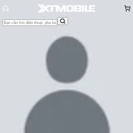
Trang chủ
Tin tức
Tư vấn
Tin Mới
Đánh Giá - Trên Tay
So Sánh
Tư vấn
Khuyến
mãi
Thủ thuật
Hỏi đáp
App - Game
Thông báo
Khách
hàng - Sự kiện
Top điện thoại tầm trung tốt không
thua gì Samsung Galaxy A55
Cam Ngoan
Ngày đăng:
28/03/2024
Cập nhật:
28/03/2024