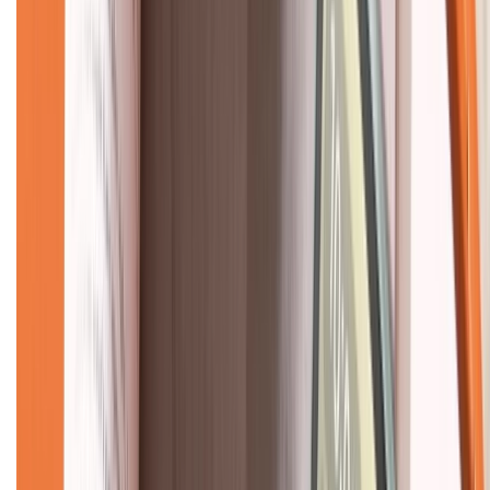
Về chúng tôi
Giới thiệu về XTMobile
Liên hệ hợp tác
Hệ thống cửa hàng bán lẻ
Về trang chủ
Hỗ trợ khách hàng
Mua hàng trả góp