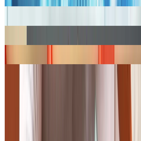
Cập nhật bảng giá iPhone năm 2026: Giá tốt, ưu đãi
hấp dẫn
Cập nhật bảng giá Galaxy S23 (Plus, Ultra) cũ, mới
năm 2026
Bảng giá iPhone 15 cập nhật mới nhất tháng
08/2026
Cập nhật bảng giá điện thoại Samsung tháng 8:
Giảm đến 15.49 triệu
TỔNG ĐÀI HỖ TRỢ
(08H30 - 21H30)
Tư vấn mua hàng (miễn phí):
1800.6229