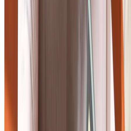
Khiếu nại - Góp ý:
088.99999.33
Bán hàng doanh nghiệp B2B:
088.99999.22
HỖ TRỢ THANH TOÁN