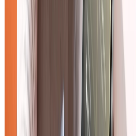
Về chúng tôi
Giới thiệu về XTMobile
Liên hệ hợp tác
Hệ thống cửa hàng bán lẻ
Về trang chủ
Hỗ trợ khách hàng
Mua hàng trả góp
Mua hàng online
Dịch vụ bảo hành mở rộng
Hình thức thanh toán
Tra cứu bảo hành
Tra cứu điểm XTMember
Hướng dẫn mua hàng trả góp