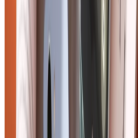
Điện thoại iPhone
iPhone 17 Pro Max
iPhone 17
Pro
iPhone 17
iPhone 16
iPhone 16 Pro Max
iPhone 15
Pro Max
iPhone 15
Điện thoại Samsung
Samsung S26
Ultra
Samsung S26
Samsung S25
iPhone cũ
iPhone 17
cũ
iPhone 16 cũ
iPhone 16 Pro Max cũ
Copyright @2012 HỘ KINH DOANH CỬA HÀNG ĐIỆN THOẠI DI ĐỘNG
XTMOBILE. Số GPKD: 41A8052143 – Cấp ngày 11/05/2023. Địa chỉ: 50
Trần Quang Khải, Phường Tân Định, Quận 1, TP.HCM. Điện thoại:
1800.6229 (Miễn Phí)
Email: xtmobile.sg@gmail.com. Chịu trách nhiệm nội dung: Lê Xuân
Hoà