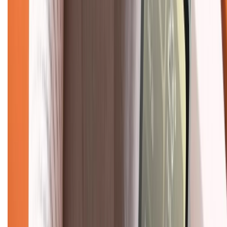
Chính sách kiểm hàng
TỔNG ĐÀI HỖ TRỢ
Tư vấn mua hàng (miễn phí):
1800.6229
(08h30 - 21h30)
Khiếu nại - Góp ý:
088.99999.33
(09h00 - 18h00)
Trung tâm bảo hành:
028.710.89898
(08h30 - 21h00)
KẾT NỐI VỚI CHÚNG TÔI