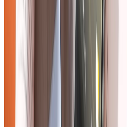
Dịch vụ bán hàng B2B
Chính sách
Bảo hành mở rộng
Chính sách dùng sản phẩm 7 ngày miễn phí
Chính sách đổi trả
Chính sách bảo hành
Chính sách bảo mật thông tin
Chính sách kiểm hàng
HỖ TRỢ THANH TOÁN