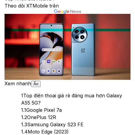
Theo dõi XTMobile trên
Xem nhanh
Ẩn
1
Top điện thoại giá rẻ đáng mua hơn Galaxy
A55 5G?
1.1
Google Pixel 7a
1.2
OnePlus 12R
1.3
Samsung Galaxy S23 FE
1.4
Moto Edge (2023)