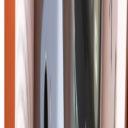
Dịch vụ bán hàng B2B
Chính sách
Bảo hành mở rộng
Chính sách dùng sản phẩm 7 ngày miễn phí
Chính sách đổi trả
Chính sách bảo hành
Chính sách bảo mật thông tin
Chính sách kiểm hàng
HỖ TRỢ THANH TOÁN