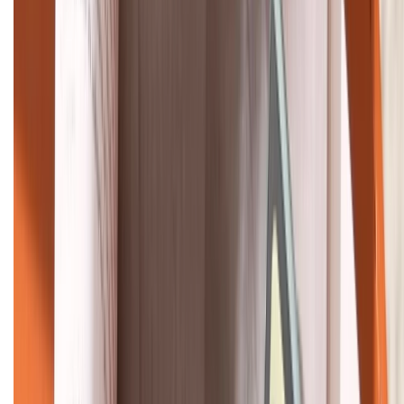
Khiếu nại - Góp ý:
088.99999.33
Bán hàng doanh nghiệp B2B:
088.99999.22
HỖ TRỢ THANH TOÁN