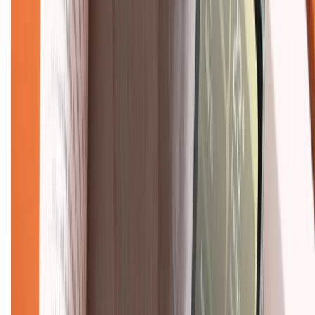
Mua hàng online
Dịch vụ bảo hành mở rộng
Hình thức thanh toán
Tra cứu bảo hành
Tra cứu điểm XTMember
Hướng dẫn mua hàng trả góp
Dịch vụ bán hàng B2B
Chính sách
Bảo hành mở rộng
Chính sách dùng sản phẩm 7 ngày miễn phí
Chính sách đổi trả
Chính sách bảo hành
Chính sách bảo mật thông tin