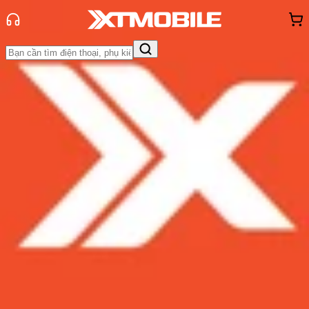
Trang chủ
Tin tức
Tin Mới
Tin Mới
Đánh Giá - Trên Tay
So Sánh
Tư vấn
Khuyến
mãi
Thủ thuật
Hỏi đáp
App - Game
Thông báo
Khách
hàng - Sự kiện
Samsung bắt đầu đẩy mạnh công
cuộc sản xuất chip 10nm thế hệ mới
Admin
Ngày đăng:
21/04/2017
Cập nhật:
21/04/2017