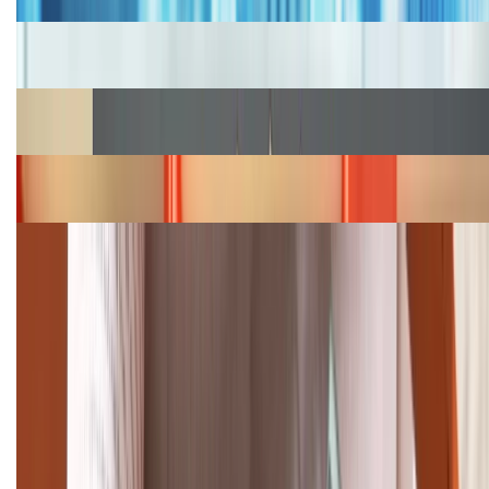
Cập nhật bảng giá iPhone năm 2026: Giá tốt, ưu đãi
hấp dẫn
Cập nhật bảng giá Galaxy S23 (Plus, Ultra) cũ, mới
năm 2026
Bảng giá iPhone 15 cập nhật mới nhất tháng
08/2026
Cập nhật bảng giá điện thoại Samsung tháng 8:
Giảm đến 15.49 triệu
TỔNG ĐÀI HỖ TRỢ
(08H30 - 21H30)
Tư vấn mua hàng (miễn phí):
1800.6229