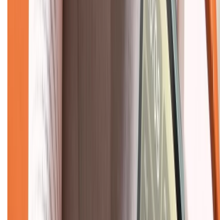
Về chúng tôi
Giới thiệu về XTMobile
Liên hệ hợp tác
Hệ thống cửa hàng bán lẻ
Về trang chủ
Hỗ trợ khách hàng
Mua hàng trả góp