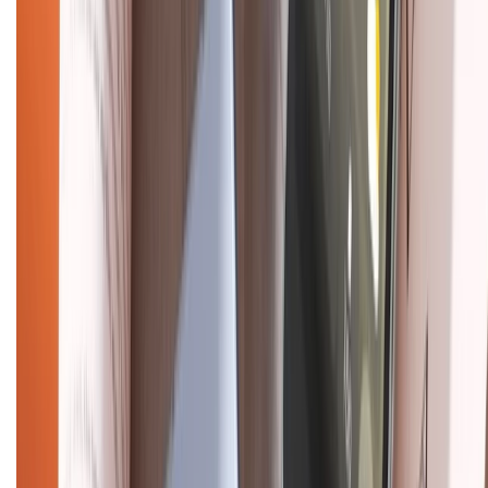
Về chúng tôi
Giới thiệu về XTMobile
Liên hệ hợp tác
Hệ thống cửa hàng bán lẻ
Về trang chủ
Hỗ trợ khách hàng
Mua hàng trả góp
Mua hàng online
Dịch vụ bảo hành mở rộng
Hình thức thanh toán
Tra cứu bảo hành
Tra cứu điểm XTMember
Hướng dẫn mua hàng trả góp