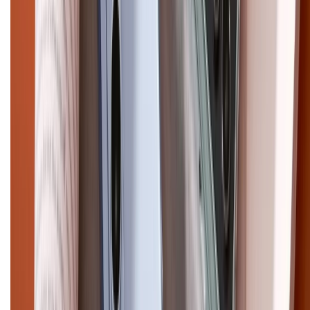
Điện thoại iPhone
iPhone 17 Pro Max
iPhone 17
Pro
iPhone 17
iPhone 16
iPhone 16 Pro Max
iPhone 15
Pro Max
iPhone 15
Điện thoại Samsung
Samsung S26
Ultra
Samsung S26
Samsung S25
iPhone cũ
iPhone 17
cũ
iPhone 16 cũ
iPhone 16 Pro Max cũ
Copyright @2012 HỘ KINH DOANH CỬA HÀNG ĐIỆN THOẠI DI ĐỘNG
XTMOBILE. Số GPKD: 41A8052143 – Cấp ngày 11/05/2023. Địa chỉ: 50
Trần Quang Khải, Phường Tân Định, Quận 1, TP.HCM. Điện thoại:
1800.6229 (Miễn Phí)
Email: xtmobile.sg@gmail.com. Chịu trách nhiệm nội dung: Lê Xuân
Hoà