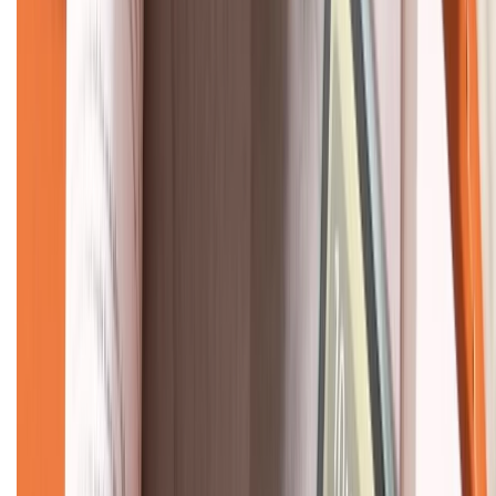
KẾT NỐI VỚI CHÚNG TÔI
CHỨNG NHẬN