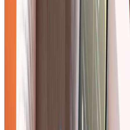
Về chúng tôi
Giới thiệu về XTMobile
Liên hệ hợp tác
Hệ thống cửa hàng bán lẻ
Về trang chủ
Hỗ trợ khách hàng
Mua hàng trả góp
Mua hàng online
Dịch vụ bảo hành mở rộng
Hình thức thanh toán
Tra cứu bảo hành