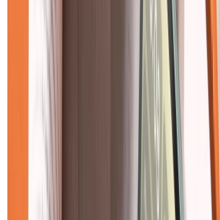
Mua hàng trả góp
Mua hàng online
Dịch vụ bảo hành mở rộng
Hình thức thanh toán
Tra cứu bảo hành
Tra cứu điểm XTMember
Hướng dẫn mua hàng trả góp
Dịch vụ bán hàng B2B
Chính sách
Bảo hành mở rộng
Chính sách dùng sản phẩm 7 ngày miễn phí
Chính sách đổi trả