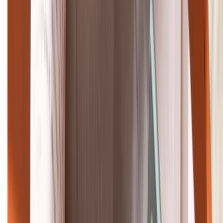
1800.6229
Khiếu nại - Góp ý:
088.99999.33
Bán hàng doanh nghiệp B2B:
088.99999.22
HỖ TRỢ THANH TOÁN