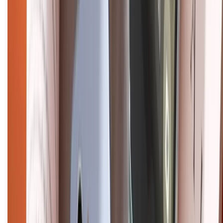
Điện thoại iPhone
iPhone 17 Pro Max
iPhone 17
Pro
iPhone 17
iPhone 16
iPhone 16 Pro Max
iPhone 15
Pro Max
iPhone 15
Điện thoại Samsung
Samsung S26
Ultra
Samsung S26
Samsung S25
iPhone cũ
iPhone 17
cũ
iPhone 16 cũ
iPhone 16 Pro Max cũ
Copyright @2012 HỘ KINH DOANH CỬA HÀNG ĐIỆN THOẠI DI ĐỘNG
XTMOBILE. Số GPKD: 41A8052143 – Cấp ngày 11/05/2023. Địa chỉ: 50
Trần Quang Khải, Phường Tân Định, Quận 1, TP.HCM. Điện thoại:
1800.6229 (Miễn Phí)
Email: xtmobile.sg@gmail.com. Chịu trách nhiệm nội dung: Lê Xuân
Hoà