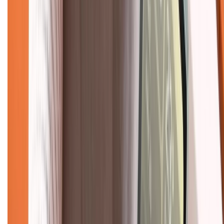
Chính sách bảo hành
Chính sách bảo mật thông tin
Chính sách kiểm hàng
TỔNG ĐÀI HỖ TRỢ
Tư vấn mua hàng (miễn phí):
1800.6229
(08h30 - 21h30)
Khiếu nại - Góp ý:
088.99999.33
(09h00 - 18h00)
Trung tâm bảo hành:
028.710.89898
(08h30 - 21h00)
KẾT NỐI VỚI CHÚNG TÔI