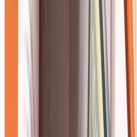
CHỨNG NHẬN
Về chúng tôi
Giới thiệu về XTMobile
Liên hệ hợp tác
Hệ thống cửa hàng bán lẻ
Về trang chủ
Hỗ trợ khách hàng