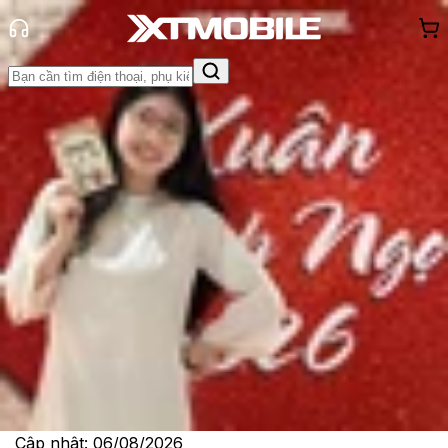
Trang chủ
Tin tức
Tin Mới
Tin Mới
Đánh Giá - Trên Tay
So Sánh
Tư vấn
Khuyến
mãi
Thủ thuật
Hỏi đáp
App - Game
Thông báo
Khách
hàng - Sự kiện
Oppo Reno 16 ra mắt: Điện thoại AI
với camera mạnh mẽ và pin bền bỉ
Lê Thị Huỳnh Như
Ngày đăng:
02/07/2026
Cập nhật:
06/08/2026