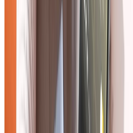
Tra cứu điểm XTMember
Hướng dẫn mua hàng trả góp
Dịch vụ bán hàng B2B
Chính sách
Bảo hành mở rộng
Chính sách dùng sản phẩm 7 ngày miễn phí
Chính sách đổi trả
Chính sách bảo hành
Chính sách bảo mật thông tin
Chính sách kiểm hàng
HỖ TRỢ THANH TOÁN