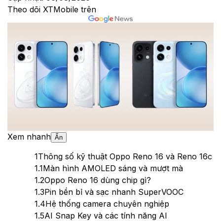
Theo dõi XTMobile trên
Xem nhanh
Ẩn
1
Thông số kỹ thuật Oppo Reno 16 và Reno 16c
1.1
Màn hình AMOLED sáng và mượt mà
1.2
Oppo Reno 16 dùng chip gì?
1.3
Pin bền bỉ và sạc nhanh SuperVOOC
1.4
Hệ thống camera chuyên nghiệp
1.5
AI Snap Key và các tính năng AI