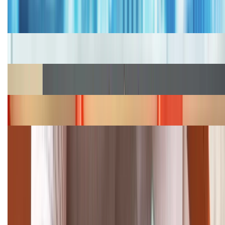
Bảng giá iPhone cũ mới nhất trong tháng 8 năm
2026, giá siêu hấp dẫn
Cập nhật bảng giá iPhone năm 2026: Giá tốt, ưu đãi
hấp dẫn
Cập nhật bảng giá Galaxy S23 (Plus, Ultra) cũ, mới
năm 2026
Bảng giá iPhone 15 cập nhật mới nhất tháng
08/2026
Cập nhật bảng giá điện thoại Samsung tháng 8:
Giảm đến 15.49 triệu
TỔNG ĐÀI HỖ TRỢ
(08H30 - 21H30)
Tư vấn mua hàng (miễn phí):