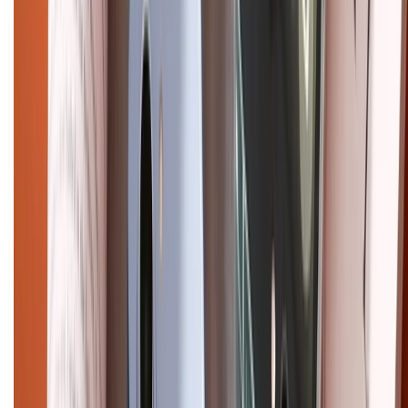
Điện thoại iPhone
iPhone 17 Pro Max
iPhone 17
Pro
iPhone 17
iPhone 16
iPhone 16 Pro Max
iPhone 15
Pro Max
iPhone 15
Điện thoại Samsung
Samsung S26
Ultra
Samsung S26
Samsung S25
iPhone cũ
iPhone 17
cũ
iPhone 16 cũ
iPhone 16 Pro Max cũ
Copyright @2012 HỘ KINH DOANH CỬA HÀNG ĐIỆN THOẠI DI ĐỘNG
XTMOBILE. Số GPKD: 41A8052143 – Cấp ngày 11/05/2023. Địa chỉ: 50
Trần Quang Khải, Phường Tân Định, Quận 1, TP.HCM. Điện thoại:
1800.6229 (Miễn Phí)
Email: xtmobile.sg@gmail.com. Chịu trách nhiệm nội dung: Lê Xuân
Hoà