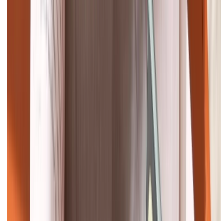
Khiếu nại - Góp ý:
088.99999.33
Bán hàng doanh nghiệp B2B:
088.99999.22
HỖ TRỢ THANH TOÁN