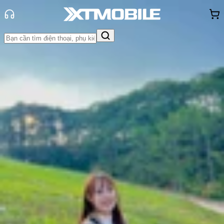
Trang chủ
Tin tức
Tin Mới
Tin Mới
Đánh Giá - Trên Tay
So Sánh
Tư vấn
Khuyến
mãi
Thủ thuật
Hỏi đáp
App - Game
Thông báo
Khách
hàng - Sự kiện
Rò rỉ hình ảnh ốp lưng thời trang
Galaxy Z Flip7 trước sự kiện
Unpacked
Thùy Nguyễn
Ngày đăng:
04/07/2025