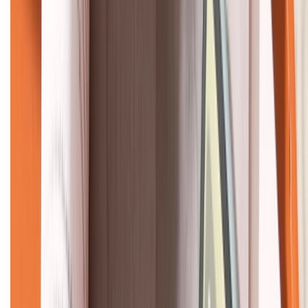
KẾT NỐI VỚI CHÚNG TÔI
CHỨNG NHẬN