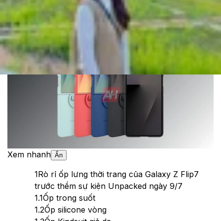
Cập nhật:
24/05/2026
Theo dõi XTMobile trên
Xem nhanh
Ẩn
1
Rò rỉ ốp lưng thời trang của Galaxy Z Flip7
trước thềm sự kiện Unpacked ngày 9/7
1.1
Ốp trong suốt
1.2
Ốp silicone vòng