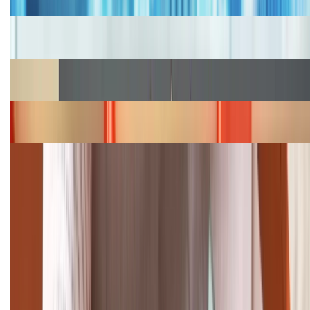
Cập nhật bảng giá iPhone năm 2026: Giá tốt, ưu đãi
hấp dẫn
Cập nhật bảng giá Galaxy S23 (Plus, Ultra) cũ, mới
năm 2026
Bảng giá iPhone 15 cập nhật mới nhất tháng
08/2026
Cập nhật bảng giá điện thoại Samsung tháng 8:
Giảm đến 15.49 triệu
TỔNG ĐÀI HỖ TRỢ
(08H30 - 21H30)
Tư vấn mua hàng (miễn phí):
1800.6229