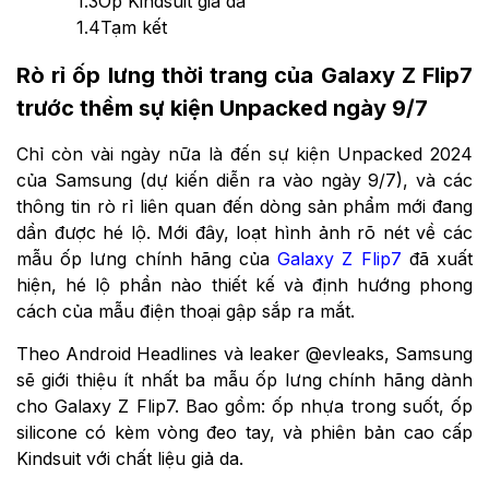
1.3
Ốp Kindsuit giả da
1.4
Tạm kết
Rò rỉ ốp lưng thời trang của Galaxy Z Flip7
trước thềm sự kiện Unpacked ngày 9/7
Chỉ còn vài ngày nữa là đến sự kiện Unpacked 2024
của Samsung (dự kiến diễn ra vào ngày 9/7), và các
thông tin rò rỉ liên quan đến dòng sản phẩm mới đang
dần được hé lộ. Mới đây, loạt hình ảnh rõ nét về các
mẫu ốp lưng chính hãng của
Galaxy Z Flip7
đã xuất
hiện, hé lộ phần nào thiết kế và định hướng phong
cách của mẫu điện thoại gập sắp ra mắt.
Theo Android Headlines và leaker @evleaks, Samsung
sẽ giới thiệu ít nhất ba mẫu ốp lưng chính hãng dành
cho Galaxy Z Flip7. Bao gồm: ốp nhựa trong suốt, ốp
silicone có kèm vòng đeo tay, và phiên bản cao cấp
Kindsuit với chất liệu giả da.