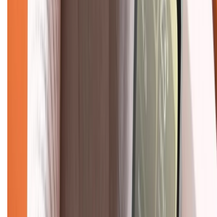
Chính sách bảo mật thông tin
Chính sách kiểm hàng
TỔNG ĐÀI HỖ TRỢ
Tư vấn mua hàng (miễn phí):
1800.6229
(08h30 - 21h30)
Khiếu nại - Góp ý:
088.99999.33
(09h00 - 18h00)
Trung tâm bảo hành:
028.710.89898
(08h30 - 21h00)
KẾT NỐI VỚI CHÚNG TÔI