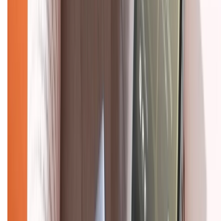
Về chúng tôi
Giới thiệu về XTMobile
Liên hệ hợp tác
Hệ thống cửa hàng bán lẻ
Về trang chủ
Hỗ trợ khách hàng
Mua hàng trả góp
Mua hàng online
Dịch vụ bảo hành mở rộng
Hình thức thanh toán
Tra cứu bảo hành
Tra cứu điểm XTMember