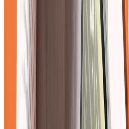
Mua hàng online
Dịch vụ bảo hành mở rộng
Hình thức thanh toán
Tra cứu bảo hành
Tra cứu điểm XTMember
Hướng dẫn mua hàng trả góp
Dịch vụ bán hàng B2B
Chính sách
Bảo hành mở rộng
Chính sách dùng sản phẩm 7 ngày miễn phí
Chính sách đổi trả
Chính sách bảo hành