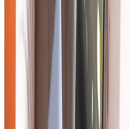
Hướng dẫn mua hàng trả góp
Dịch vụ bán hàng B2B
Chính sách
Bảo hành mở rộng
Chính sách dùng sản phẩm 7 ngày miễn phí
Chính sách đổi trả
Chính sách bảo hành
Chính sách bảo mật thông tin
Chính sách kiểm hàng
HỖ TRỢ THANH TOÁN