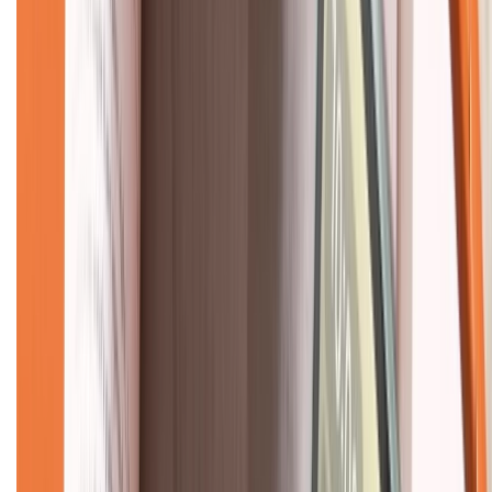
Về chúng tôi
Giới thiệu về XTMobile
Liên hệ hợp tác
Hệ thống cửa hàng bán lẻ
Về trang chủ
Hỗ trợ khách hàng
Mua hàng trả góp