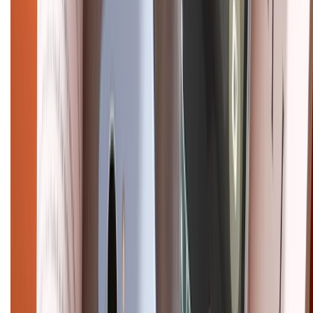
Điện thoại iPhone
iPhone 17 Pro Max
iPhone 17
Pro
iPhone 17
iPhone 16
iPhone 16 Pro Max
iPhone 15
Pro Max
iPhone 15
Điện thoại Samsung
Samsung S26
Ultra
Samsung S26
Samsung S25
iPhone cũ
iPhone 17
cũ
iPhone 16 cũ
iPhone 16 Pro Max cũ
Copyright @2012 HỘ KINH DOANH CỬA HÀNG ĐIỆN THOẠI DI ĐỘNG
XTMOBILE. Số GPKD: 41A8052143 – Cấp ngày 11/05/2023. Địa chỉ: 50
Trần Quang Khải, Phường Tân Định, Quận 1, TP.HCM. Điện thoại:
1800.6229 (Miễn Phí)
Email: xtmobile.sg@gmail.com. Chịu trách nhiệm nội dung: Lê Xuân
Hoà