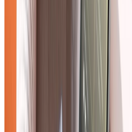
Về chúng tôi
Giới thiệu về XTMobile
Liên hệ hợp tác
Hệ thống cửa hàng bán lẻ
Về trang chủ
Hỗ trợ khách hàng
Mua hàng trả góp
Mua hàng online
Dịch vụ bảo hành mở rộng
Hình thức thanh toán
Tra cứu bảo hành
Tra cứu điểm XTMember