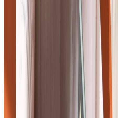
1800.6229
Khiếu nại - Góp ý:
088.99999.33
Bán hàng doanh nghiệp B2B:
088.99999.22
HỖ TRỢ THANH TOÁN