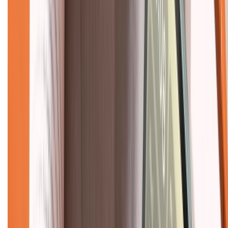
Mua hàng trả góp
Mua hàng online
Dịch vụ bảo hành mở rộng
Hình thức thanh toán
Tra cứu bảo hành
Tra cứu điểm XTMember
Hướng dẫn mua hàng trả góp
Dịch vụ bán hàng B2B
Chính sách
Bảo hành mở rộng
Chính sách dùng sản phẩm 7 ngày miễn phí
Chính sách đổi trả
Chính sách bảo hành