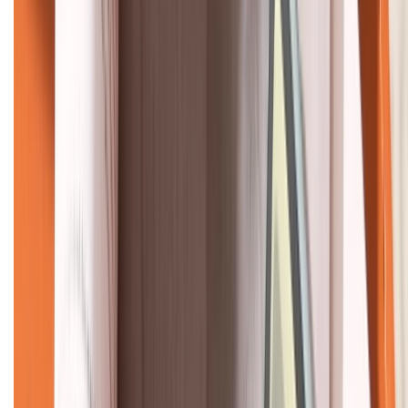
KẾT NỐI VỚI CHÚNG TÔI
CHỨNG NHẬN