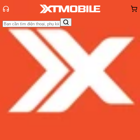
Trang chủ
Tin tức
Tư vấn
Tin Mới
Đánh Giá - Trên Tay
So Sánh
Tư vấn
Khuyến
mãi
Thủ thuật
Hỏi đáp
App - Game
Thông báo
Khách
hàng - Sự kiện
Nên mua iPhone 16 quốc tế bản
nào, so sánh các mã iPhone 16 quốc
tế
Admin
Ngày đăng:
06/11/2024