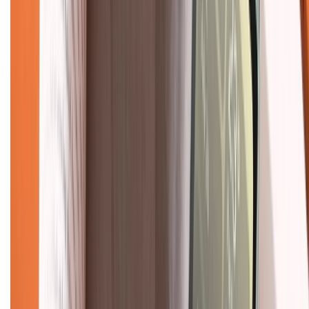
Chính sách bảo mật thông tin
Chính sách kiểm hàng
TỔNG ĐÀI HỖ TRỢ
Tư vấn mua hàng (miễn phí):
1800.6229
(08h30 - 21h30)
Khiếu nại - Góp ý:
088.99999.33
(09h00 - 18h00)
Trung tâm bảo hành:
028.710.89898
(08h30 - 21h00)
KẾT NỐI VỚI CHÚNG TÔI