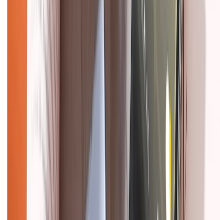
Hướng dẫn mua hàng trả góp
Dịch vụ bán hàng B2B
Chính sách
Bảo hành mở rộng
Chính sách dùng sản phẩm 7 ngày miễn phí
Chính sách đổi trả
Chính sách bảo hành
Chính sách bảo mật thông tin
Chính sách kiểm hàng
HỖ TRỢ THANH TOÁN