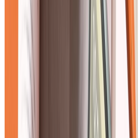
Về chúng tôi
Giới thiệu về XTMobile
Liên hệ hợp tác
Hệ thống cửa hàng bán lẻ
Về trang chủ
Hỗ trợ khách hàng