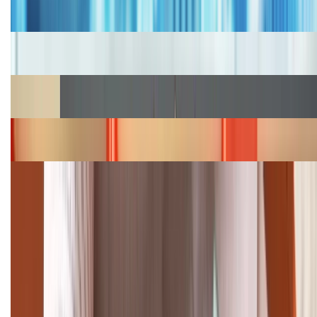
2026, giá siêu hấp dẫn
Cập nhật bảng giá iPhone năm 2026: Giá tốt, ưu đãi
hấp dẫn
Cập nhật bảng giá Galaxy S23 (Plus, Ultra) cũ, mới
năm 2026
Bảng giá iPhone 15 cập nhật mới nhất tháng
08/2026
Cập nhật bảng giá điện thoại Samsung tháng 8:
Giảm đến 15.49 triệu
TỔNG ĐÀI HỖ TRỢ
(08H30 - 21H30)
Tư vấn mua hàng (miễn phí):