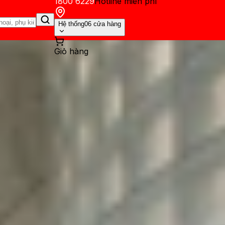
1800 6229
Hotline miễn phí
Hệ thống
06 cửa hàng
Giỏ hàng
ến mãi
Thủ thuật
Hỏi đáp
App - Game
Thông báo
Khách hàng 
lus cũ lúc này? Đánh giá ưu,