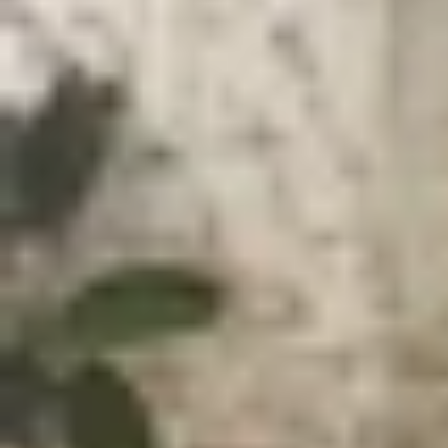
Xem nhanh
Ẩn
1
Ưu điểm khi mua iPhone 16 Plus cũ năm
1.1
Giá bán hấp dẫn, tiết kiệm đáng kể chi p
1.2
Hiệu năng vẫn mạnh mẽ, đáp ứng tốt 
1.3
Màn hình lớn mang lại trải nghiệm giải tr
1.4
Camera kép chất lượng, đáp ứng tốt n
2
Nhược điểm khi mua iPhone 16 Plus cũ l
3
Vậy có nên mua iPhone 16 Plus cũ ở thời
4
Một số lưu ý khi mua iPhone 16 Plus cũ
5
Mua iPhone 16 Plus cũ ở đâu chất lượng,
6
Bảng giá iPhone 16 Plus cũ tại XTmobile
7
Một số câu hỏi thường gặp
7.1
Mua iPhone 16 Plus cũ nên chọn dung
7.2
Pin iPhone 16 Plus cũ bao nhiêu phần 
7.3
iPhone 16 Plus cũ còn được cập nhật i