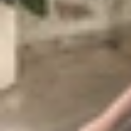
7.4
Nên mua iPhone 16 Plus cũ hay iPhon
8
Lời kết
Có nên mua iPhone 16 Plus cũ
là câu hỏi được
nhiên, việc lựa chọn máy đã qua sử dụng cũng đi
điểm, nhược điểm cũng như đưa ra lời khuyên có 
Ưu điểm khi mua iPhone 16 Plus cũ nă
Sức hút của iPhone 16 Plus cũ không chỉ đến từ 
Dưới đây là những lý do khiến nhiều người lựa c
Giá bán hấp dẫn, tiết kiệm đáng kể chi phí
Điểm hấp dẫn nhất của
iPhone 16 Plus cũ
chính l
Tùy theo ngoại hình, dung lượng lưu trữ, số lần 
nguyên seal.