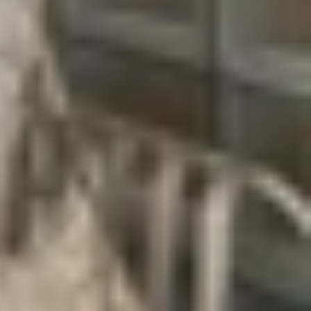
 màn hình lớn với mức chi phí hợp lý hơn. Tuy
dưới đây sẽ giúp bạn đánh giá toàn diện những ưu
.
áp ứng rất tốt hầu hết nhu cầu sử dụng hiện nay.
áy đã giảm khá nhiều so với thời điểm mới ra mắt.
ơn từ vài triệu đến cả chục triệu đồng so với máy