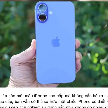
tiếp cận một mẫu iPhone cao cấp mà không cần bỏ ra qu
o cấp, bạn vẫn có thể sở hữu một chiếc iPhone có thiết k
lus cũ đẹp, trải nghiệm sử dụng gần như không có nhiều kh