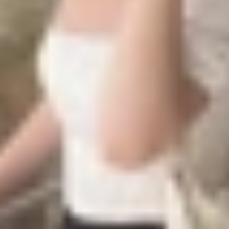
e 16e mới?
 nhiều người quan tâm khi muốn sở hữu một chiếc iPhone
 kèm một số rủi ro nếu không biết cách kiểm tra. Bài viết 
nên mua iPhone 16 Plus cũ ở thời điểm hiện tại hay không
m 2026
mức giá dễ tiếp cận hơn mà còn đến từ việc thiết bị vẫn đ
họn phiên bản đã qua sử dụng thay vì mua máy mới.
à giá bán. Sau một thời gian có mặt trên thị trường, giá m
thay linh kiện hoặc tình trạng pin, mức giá có thể thấp h