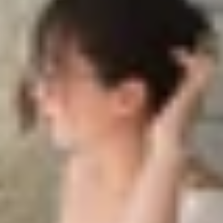
 2026
hí
nhiều năm nữa
í tuyệt vời
hu cầu chụp ảnh
úc này
 điểm hiện tại?
 giá tốt?
 lượng nào?
trăm thì nên mua?
OS trong bao lâu?