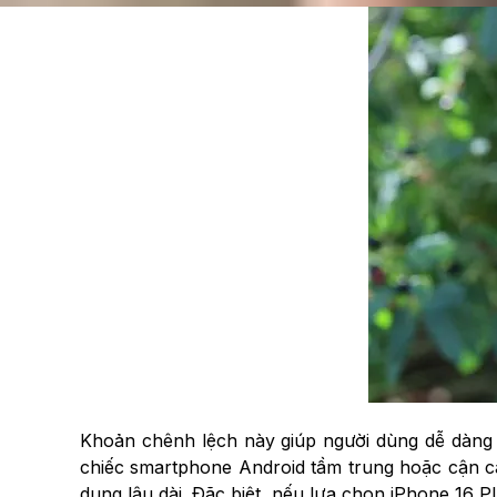
Khoản chênh lệch này giúp người dùng dễ dàng 
chiếc smartphone Android tầm trung hoặc cận ca
dụng lâu dài. Đặc biệt, nếu lựa chọn iPhone 16 P