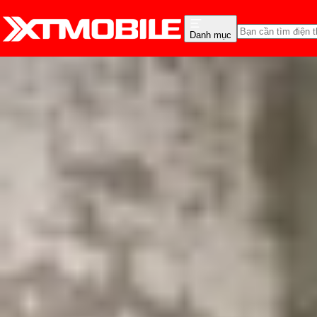
Danh mục
Trang chủ
Tin tức
Tư vấn
Tin Mới
Đánh Giá - Trên Tay
So Sánh
Tư vấn
Khuy
Có nên mua iPhone 16 P
Triệu Vy
Ngày đăng:
24/07/2026
Cập nhật:
24/07/2026
Theo dõi XTMobile trên