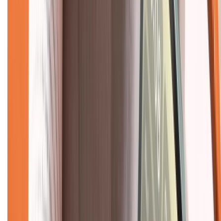
Mua hàng trả góp
Mua hàng online
Dịch vụ bảo hành mở rộng
Hình thức thanh toán
Tra cứu bảo hành
Tra cứu điểm XTMember
Hướng dẫn mua hàng trả góp
Dịch vụ bán hàng B2B
Chính sách
Bảo hành mở rộng
Chính sách dùng sản phẩm 7 ngày miễn phí
Chính sách đổi trả