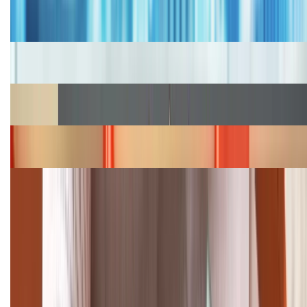
Bảng giá iPhone cũ mới nhất trong tháng 8 năm
2026, giá siêu hấp dẫn
Cập nhật bảng giá iPhone năm 2026: Giá tốt, ưu đãi
hấp dẫn
Cập nhật bảng giá Galaxy S23 (Plus, Ultra) cũ, mới
năm 2026
Bảng giá iPhone 15 cập nhật mới nhất tháng
08/2026
Cập nhật bảng giá điện thoại Samsung tháng 8:
Giảm đến 15.49 triệu
TỔNG ĐÀI HỖ TRỢ
(08H30 - 21H30)
Tư vấn mua hàng (miễn phí):