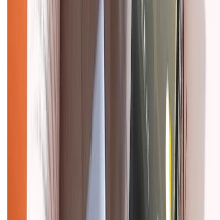
Tra cứu điểm XTMember
Hướng dẫn mua hàng trả góp
Dịch vụ bán hàng B2B
Chính sách
Bảo hành mở rộng
Chính sách dùng sản phẩm 7 ngày miễn phí
Chính sách đổi trả
Chính sách bảo hành
Chính sách bảo mật thông tin
Chính sách kiểm hàng
HỖ TRỢ THANH TOÁN