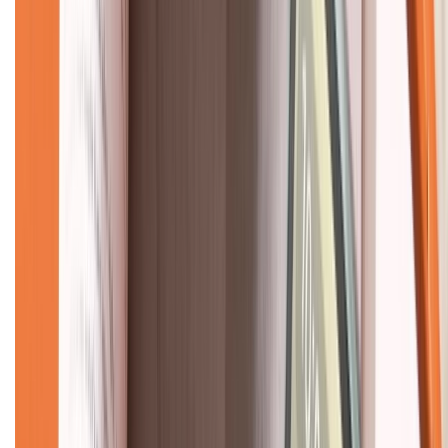
CHỨNG NHẬN
Về chúng tôi
Giới thiệu về XTMobile
Liên hệ hợp tác
Hệ thống cửa hàng bán lẻ
Về trang chủ
Hỗ trợ khách hàng