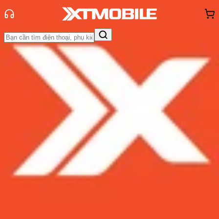
Trang chủ
Tin tức
Tư vấn
Tin Mới
Đánh Giá - Trên Tay
So Sánh
Tư vấn
Khuyến
mãi
Thủ thuật
Hỏi đáp
App - Game
Thông báo
Khách
hàng - Sự kiện
Nên chọn mua iPhone 16 Pro Max
256GB hay 512GB?
Admin
Ngày đăng:
22/07/2026
Cập nhật:
22/07/2026