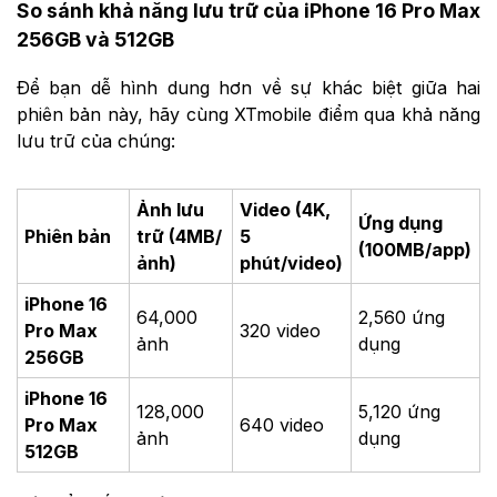
So sánh khả năng lưu trữ của iPhone 16 Pro Max
256GB và 512GB
Để bạn dễ hình dung hơn về sự khác biệt giữa hai
phiên bản này, hãy cùng XTmobile điểm qua khả năng
lưu trữ của chúng:
Ảnh lưu
Video (4K,
Ứng dụng
Phiên bản
trữ (4MB/
5
(100MB/app)
ảnh)
phút/video)
iPhone 16
64,000
2,560 ứng
Pro Max
320 video
ảnh
dụng
256GB
iPhone 16
128,000
5,120 ứng
Pro Max
640 video
ảnh
dụng
512GB