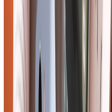
Điện thoại iPhone
iPhone 17 Pro Max
iPhone 17
Pro
iPhone 17
iPhone 16
iPhone 16 Pro Max
iPhone 15
Pro Max
iPhone 15
Điện thoại Samsung
Samsung S26
Ultra
Samsung S26
Samsung S25
iPhone cũ
iPhone 17
cũ
iPhone 16 cũ
iPhone 16 Pro Max cũ
Copyright @2012 HỘ KINH DOANH CỬA HÀNG ĐIỆN THOẠI DI ĐỘNG
XTMOBILE. Số GPKD: 41A8052143 – Cấp ngày 11/05/2023. Địa chỉ: 50
Trần Quang Khải, Phường Tân Định, Quận 1, TP.HCM. Điện thoại:
1800.6229 (Miễn Phí)
Email: xtmobile.sg@gmail.com. Chịu trách nhiệm nội dung: Lê Xuân
Hoà