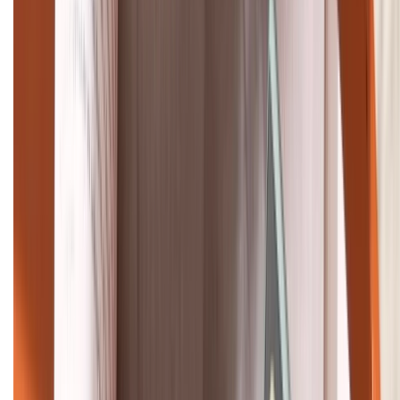
1800.6229
Khiếu nại - Góp ý:
088.99999.33
Bán hàng doanh nghiệp B2B:
088.99999.22
HỖ TRỢ THANH TOÁN