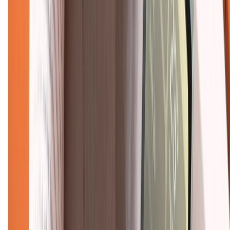
Chính sách bảo hành
Chính sách bảo mật thông tin
Chính sách kiểm hàng
TỔNG ĐÀI HỖ TRỢ
Tư vấn mua hàng (miễn phí):
1800.6229
(08h30 - 21h30)
Khiếu nại - Góp ý:
088.99999.33
(09h00 - 18h00)
Trung tâm bảo hành:
028.710.89898
(08h30 - 21h00)
KẾT NỐI VỚI CHÚNG TÔI