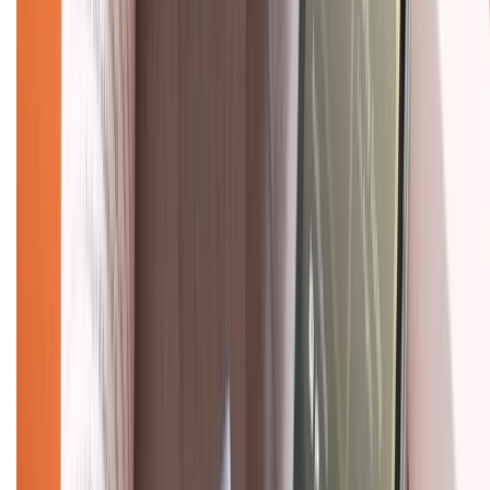
Về chúng tôi
Giới thiệu về XTMobile
Liên hệ hợp tác
Hệ thống cửa hàng bán lẻ
Về trang chủ
Hỗ trợ khách hàng
Mua hàng trả góp
Mua hàng online
Dịch vụ bảo hành mở rộng
Hình thức thanh toán
Tra cứu bảo hành