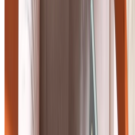
088.99999.33
Bán hàng doanh nghiệp B2B:
088.99999.22
HỖ TRỢ THANH TOÁN