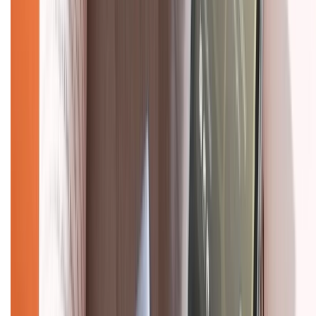
Dịch vụ bán hàng B2B
Chính sách
Bảo hành mở rộng
Chính sách dùng sản phẩm 7 ngày miễn phí
Chính sách đổi trả
Chính sách bảo hành
Chính sách bảo mật thông tin
Chính sách kiểm hàng
HỖ TRỢ THANH TOÁN