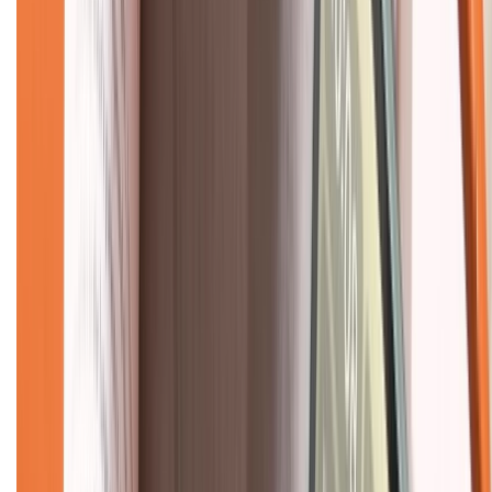
Dịch vụ bảo hành mở rộng
Hình thức thanh toán
Tra cứu bảo hành
Tra cứu điểm XTMember
Hướng dẫn mua hàng trả góp
Dịch vụ bán hàng B2B
Chính sách
Bảo hành mở rộng
Chính sách dùng sản phẩm 7 ngày miễn phí
Chính sách đổi trả
Chính sách bảo hành
Chính sách bảo mật thông tin