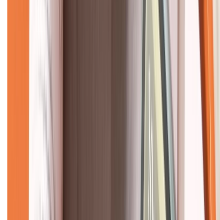
Về chúng tôi
Giới thiệu về XTMobile
Liên hệ hợp tác
Hệ thống cửa hàng bán lẻ
Về trang chủ
Hỗ trợ khách hàng
Mua hàng trả góp
Mua hàng online