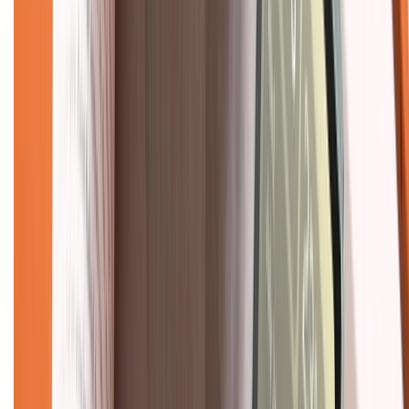
Chính sách kiểm hàng
TỔNG ĐÀI HỖ TRỢ
Tư vấn mua hàng (miễn phí):
1800.6229
(08h30 - 21h30)
Khiếu nại - Góp ý:
088.99999.33
(09h00 - 18h00)
Trung tâm bảo hành:
028.710.89898
(08h30 - 21h00)
KẾT NỐI VỚI CHÚNG TÔI
Về chúng tôi