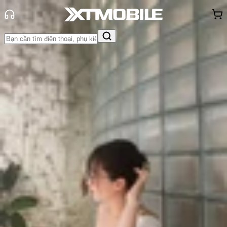
Trang chủ
Tin tức
Thủ thuật
Tin Mới
Đánh Giá - Trên Tay
So Sánh
Tư vấn
Khuyến
mãi
Thủ thuật
Hỏi đáp
App - Game
Thông báo
Khách
hàng - Sự kiện
Đây là 7 quy tắc đặt lệnh prompt
trên ChatGPT hiệu quả mà bạn nên
biết
Triệu Vy
Ngày đăng:
14/03/2025