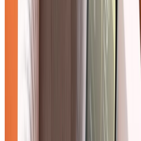
Giới thiệu về XTMobile
Liên hệ hợp tác
Hệ thống cửa hàng bán lẻ
Về trang chủ
Hỗ trợ khách hàng
Mua hàng trả góp
Mua hàng online
Dịch vụ bảo hành mở rộng
Hình thức thanh toán
Tra cứu bảo hành
Tra cứu điểm XTMember
Hướng dẫn mua hàng trả góp