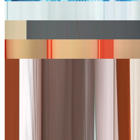
Cập nhật bảng giá iPhone năm 2026: Giá tốt, ưu đãi
hấp dẫn
Cập nhật bảng giá Galaxy S23 (Plus, Ultra) cũ, mới
năm 2026
Bảng giá iPhone 15 cập nhật mới nhất tháng
08/2026
Cập nhật bảng giá điện thoại Samsung tháng 8:
Giảm đến 15.49 triệu
TỔNG ĐÀI HỖ TRỢ
(08H30 - 21H30)
Tư vấn mua hàng (miễn phí):
1800.6229
Khiếu nại - Góp ý: