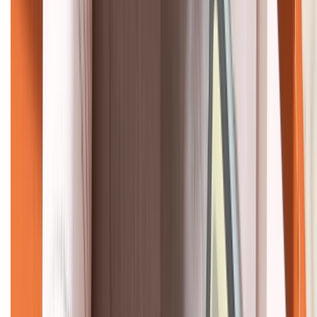
KẾT NỐI VỚI CHÚNG TÔI
CHỨNG NHẬN