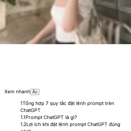
Cập nhật:
14/03/2025
Theo dõi XTMobile trên
Xem nhanh
Ẩn
1
Tổng hợp 7 quy tắc đặt lệnh prompt trên
ChatGPT
1.1
Prompt ChatGPT là gì?
1.2
Lợi ích khi đặt lệnh prompt ChatGPT đúng