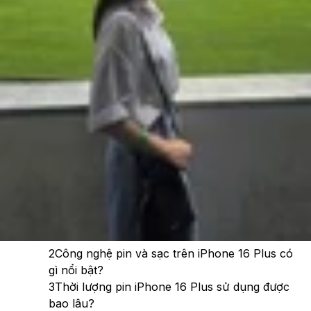
Theo dõi XTMobile trên
Xem nhanh
Ẩn
1
Dung lượng pin iPhone 16 Plus bao nhiêu
mAh?
2
Công nghệ pin và sạc trên iPhone 16 Plus có
gì nổi bật?
3
Thời lượng pin iPhone 16 Plus sử dụng được
bao lâu?