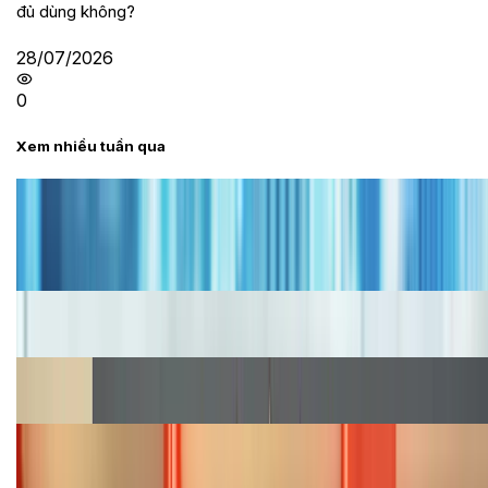
đủ dùng không?
28/07/2026
0
Xem nhiều tuần qua
Tư vấn
Bảng giá iPhone cũ mới nhất trong tháng 8 năm
2026, giá siêu hấp dẫn
Cập nhật bảng giá iPhone năm 2026: Giá tốt, ưu đãi
hấp dẫn
Cập nhật bảng giá Galaxy S23 (Plus, Ultra) cũ, mới
năm 2026
Bảng giá iPhone 15 cập nhật mới nhất tháng
08/2026