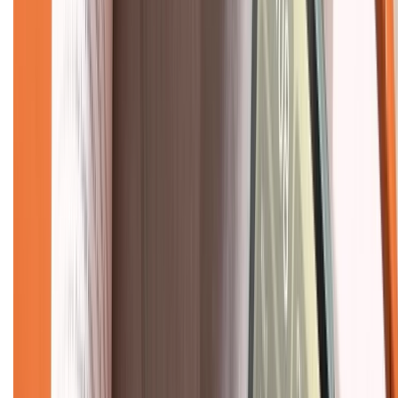
Dịch vụ bán hàng B2B
Chính sách
Bảo hành mở rộng
Chính sách dùng sản phẩm 7 ngày miễn phí
Chính sách đổi trả
Chính sách bảo hành
Chính sách bảo mật thông tin
Chính sách kiểm hàng
TỔNG ĐÀI HỖ TRỢ
Tư vấn mua hàng (miễn phí):
1800.6229
(08h30 - 21h30)
Khiếu nại - Góp ý: