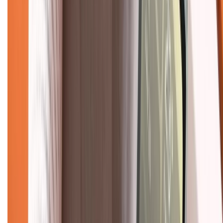
088.99999.33
(09h00 - 18h00)
Trung tâm bảo hành:
028.710.89898
(08h30 - 21h00)
KẾT NỐI VỚI CHÚNG TÔI
Về chúng tôi
Giới thiệu về XTMobile
Liên hệ hợp tác
Hệ thống cửa hàng bán lẻ
Về trang chủ
Hỗ trợ khách hàng