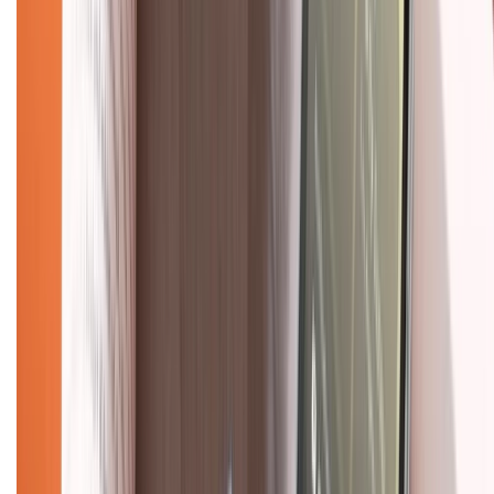
Mua hàng trả góp
Mua hàng online
Dịch vụ bảo hành mở rộng
Hình thức thanh toán
Tra cứu bảo hành
Tra cứu điểm XTMember
Hướng dẫn mua hàng trả góp
Dịch vụ bán hàng B2B
Chính sách
Bảo hành mở rộng
Chính sách dùng sản phẩm 7 ngày miễn phí
Chính sách đổi trả