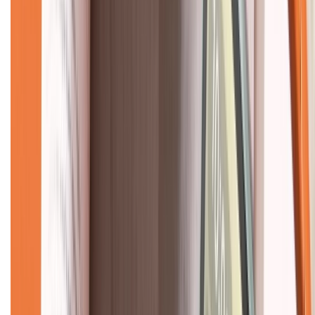
Về chúng tôi
Giới thiệu về XTMobile
Liên hệ hợp tác
Hệ thống cửa hàng bán lẻ
Về trang chủ
Hỗ trợ khách hàng
Mua hàng trả góp
Mua hàng online
Dịch vụ bảo hành mở rộng
Hình thức thanh toán
Tra cứu bảo hành
Tra cứu điểm XTMember
Hướng dẫn mua hàng trả góp