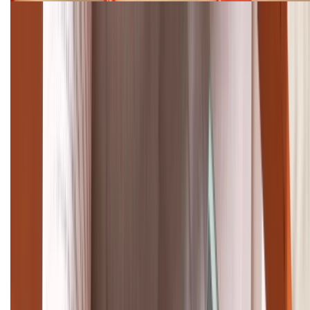
Cập nhật bảng giá điện thoại Samsung tháng 8:
Giảm đến 15.49 triệu
TỔNG ĐÀI HỖ TRỢ
(08H30 - 21H30)
Tư vấn mua hàng (miễn phí):
1800.6229
Khiếu nại - Góp ý:
088.99999.33
Bán hàng doanh nghiệp B2B:
088.99999.22