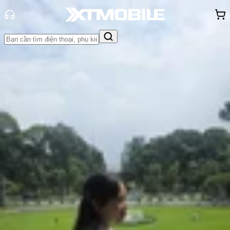
Trang chủ
Tin tức
Hỏi đáp
Tin Mới
Đánh Giá - Trên Tay
So Sánh
Tư vấn
Khuyến
mãi
Thủ thuật
Hỏi đáp
App - Game
Thông báo
Khách
hàng - Sự kiện
Dung lượng pin iPhone 16 Plus bao
nhiêu mAh? Dùng được bao lâu?
Hồng Huệ
Ngày đăng:
13/07/2026
Cập nhật:
13/07/2026