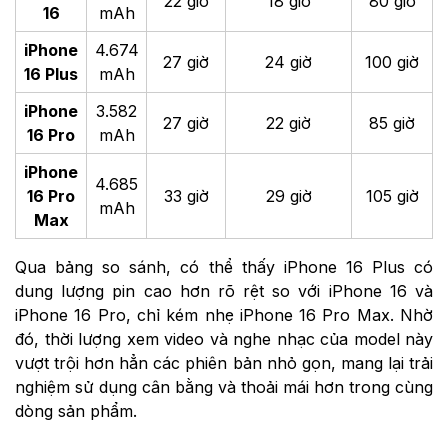
22 giờ
18 giờ
80 giờ
16
mAh
iPhone
4.674
27 giờ
24 giờ
100 giờ
16 Plus
mAh
iPhone
3.582
27 giờ
22 giờ
85 giờ
16 Pro
mAh
iPhone
4.685
16 Pro
33 giờ
29 giờ
105 giờ
mAh
Max
Qua bảng so sánh, có thể thấy iPhone 16 Plus có
dung lượng pin cao hơn rõ rệt so với iPhone 16 và
iPhone 16 Pro, chỉ kém nhẹ iPhone 16 Pro Max. Nhờ
đó, thời lượng xem video và nghe nhạc của model này
vượt trội hơn hẳn các phiên bản nhỏ gọn, mang lại trải
nghiệm sử dụng cân bằng và thoải mái hơn trong cùng
dòng sản phẩm.