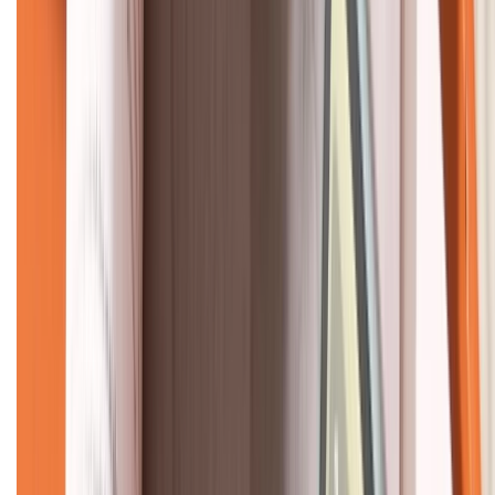
KẾT NỐI VỚI CHÚNG TÔI
CHỨNG NHẬN