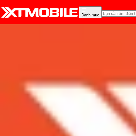
Danh mục
Trang chủ
Tin tức
So Sánh
Tin Mới
Đánh Giá - Trên Tay
So Sánh
Tư vấn
Khuy
Nên mua iPhone X hay G
Admin
Ngày đăng:
12/03/2019
Cập nhật:
12/03/2019
Theo dõi XTMobile trên