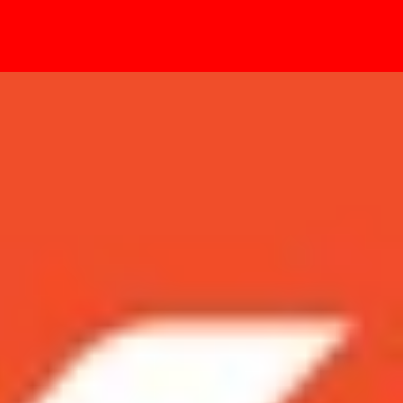
- Sự kiện
g nhau?