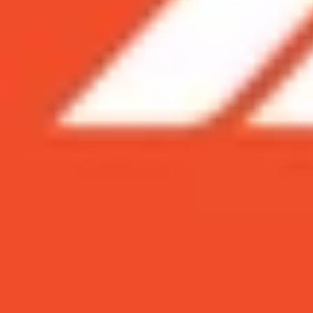
Xem nhanh
Ẩn
1
Galaxy S10e là một flagship giá rẻ mới 
so sánh chi tiết sau đây và đưa ra quyết đ
1.1
Giá bán Galaxy S10e kém iPhone X
1.2
Thiết kế Galaxy S10e và iPhone X đều 
1.3
Màn hình iPhone X vẫn chất hơn
1.4
Camera iPhone X và Galaxy S10e ngang
1.5
Hiệu suất iPhone X vẫn rất tuyệt vời
1.6
Phần mềm: iOS hay Android?
1.7
Tính năng bảo mật Galaxy S10e tiện d
Galaxy S10e là một flagship giá rẻ mới
Apple? Hãy cùng đọc bài so sánh chi ti
Giá bán Galaxy S10e kém iPhone X