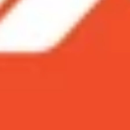
ra mắt của Samsung. Liệu smartphone có ăn được iPhone X
ịnh nhé.
đẹp
 tài ngang sức
ụng hơn
 ra mắt của Samsung. Liệu smartphone có ăn đư
ết sau đây và đưa ra quyết định nhé.