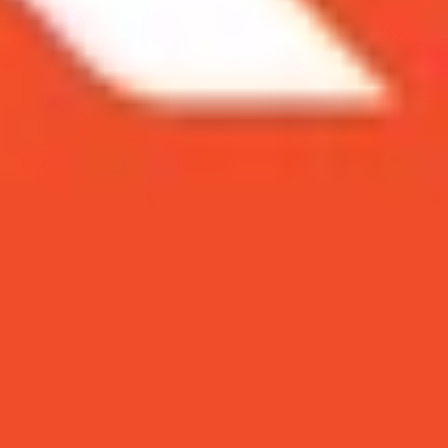
 đã hơn 1 năm tuổi nhà Apple? Hãy cùng đọc bài
ợc iPhone X đã hơn 1 năm tuổi nhà