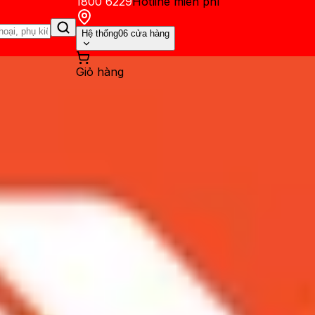
1800 6229
Hotline miễn phí
Hệ thống
06 cửa hàng
Giỏ hàng
ến mãi
Thủ thuật
Hỏi đáp
App - Game
Thông báo
Khách hàng 
alaxy S10e khi giá bán ngan