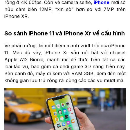
rộng ở 4K 60fps. Còn về camera selfie,
iPhone
mới sở
hữu cảm biến 12MP, “xịn sò” hơn so với 7MP trên
iPhone XR.
So sánh iPhone 11 và iPhone Xr về cấu hình
Về phần cứng, lại một điểm mạnh vượt trội của iPhone
11. Mặc dù vậy, iPhone Xr vẫn nổi bật với chipset
Apple A12 Bionic, mạnh mẽ để thực hiện tất cả các
loại tác vụ, bao gồm cả chơi game 3D nặng hiện nay.
Bên cạnh đó, máy đi kèm với RAM 3GB, đem đến một
không gian lưu trữ rộng rãi cùng các các vụ mượt mà.