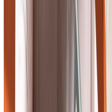
088.99999.33
Bán hàng doanh nghiệp B2B:
088.99999.22
HỖ TRỢ THANH TOÁN