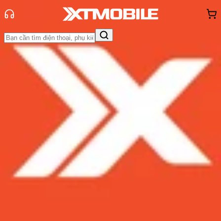
Trang chủ
Tin tức
So Sánh
Tin Mới
Đánh Giá - Trên Tay
So Sánh
Tư vấn
Khuyến
mãi
Thủ thuật
Hỏi đáp
App - Game
Thông báo
Khách
hàng - Sự kiện
So sánh iPhone 11 và iPhone Xr:
Khác biệt gì, có đáng để nâng cấp?
Admin
Ngày đăng:
10/08/2023
Cập nhật:
10/08/2023