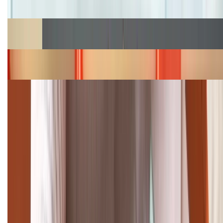
hấp dẫn
Cập nhật bảng giá Galaxy S23 (Plus, Ultra) cũ, mới
năm 2026
Bảng giá iPhone 15 cập nhật mới nhất tháng
08/2026
Cập nhật bảng giá điện thoại Samsung tháng 8:
Giảm đến 15.49 triệu
TỔNG ĐÀI HỖ TRỢ
(08H30 - 21H30)
Tư vấn mua hàng (miễn phí):
1800.6229
Khiếu nại - Góp ý: