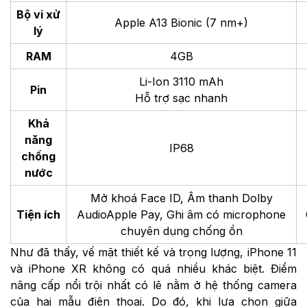
Bộ vi xử
Apple A13 Bionic (7 nm+)
lý
RAM
4GB
Li-Ion 3110 mAh
Pin
Hỗ trợ sạc nhanh
Khả
năng
IP68
chống
nước
Mở khoá Face ID, Âm thanh Dolby
Tiện ích
AudioApple Pay, Ghi âm có microphone
chuyên dụng chống ồn
Như đã thấy, vế mặt thiết kế và trọng lượng, iPhone 11
và iPhone XR không có quá nhiều khác biệt. Điểm
nâng cấp nổi trội nhất có lẽ nằm ở hệ thống camera
của hai mẫu điện thoại. Do đó, khi lựa chọn giữa