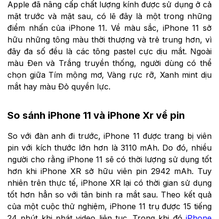
Apple đã nâng cấp chất lượng kính được sử dụng ở cả
mặt trước và mặt sau, có lẽ đây là một trong những
điểm nhấn của iPhone 11. Về màu sắc, iPhone 11 sở
hữu những tông màu thời thượng và trẻ trung hơn, vì
đây đa số đều là các tông pastel cực dịu mắt. Ngoài
màu Đen và Trắng truyền thống, người dùng có thể
chọn giữa Tím mộng mơ, Vàng rực rỡ, Xanh mint dịu
mắt hay màu Đỏ quyền lực.
So sánh iPhone 11 và iPhone Xr về pin
So với đàn anh đi trước, iPhone 11 được trang bị viên
pin với kích thước lớn hơn là 3110 mAh. Do đó, nhiều
người cho rằng iPhone 11 sẽ có thời lượng sử dụng tốt
hơn khi iPhone XR sở hữu viên pin 2942 mAh. Tuy
nhiên trên thực tế, iPhone XR lại có thời gian sử dụng
tốt hơn hẳn so với tân binh ra mắt sau. Theo kết quả
của một cuộc thử nghiệm, iPhone 11 trụ được
15 tiếng
24 phút khi phát video liên tục. Trong khi đó
iPhone