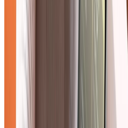
Giới thiệu về XTMobile
Liên hệ hợp tác
Hệ thống cửa hàng bán lẻ
Về trang chủ
Hỗ trợ khách hàng
Mua hàng trả góp
Mua hàng online
Dịch vụ bảo hành mở rộng
Hình thức thanh toán
Tra cứu bảo hành
Tra cứu điểm XTMember
Hướng dẫn mua hàng trả góp
Dịch vụ bán hàng B2B