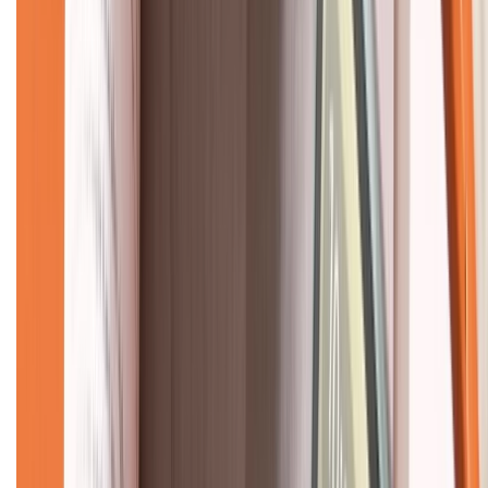
Về chúng tôi
Giới thiệu về XTMobile
Liên hệ hợp tác
Hệ thống cửa hàng bán lẻ
Về trang chủ
Hỗ trợ khách hàng
Mua hàng trả góp
Mua hàng online