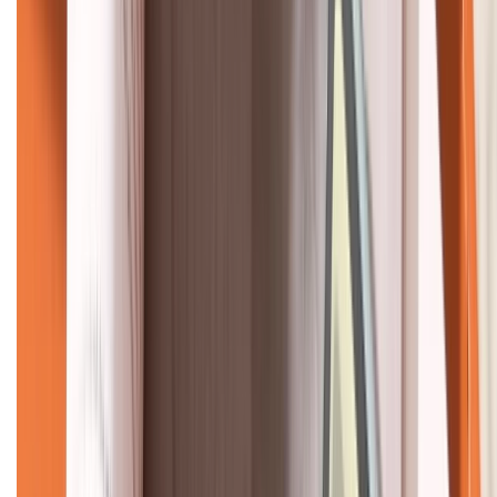
KẾT NỐI VỚI CHÚNG TÔI
CHỨNG NHẬN