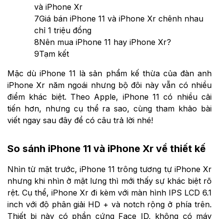
và iPhone Xr
7
Giá bán iPhone 11 và iPhone Xr chênh nhau
chỉ 1 triệu đồng
8
Nên mua iPhone 11 hay iPhone Xr?
9
Tạm kết
Mặc dù iPhone 11 là sản phẩm kế thừa của đàn anh
iPhone Xr năm ngoái nhưng bộ đôi này vẫn có nhiều
điểm khác biệt. Theo Apple, iPhone 11 có nhiều cải
tiến hơn, nhưng cụ thể ra sao, cùng tham khảo bài
viết ngay sau đây để có câu trả lời nhé!
So sánh iPhone 11 và iPhone Xr về thiết kế
Nhìn từ mặt trước, iPhone 11 trông tương tự iPhone Xr
nhưng khi nhìn ở mặt lưng thì mới thấy sự khác biệt rõ
rệt. Cụ thể, iPhone Xr đi kèm với màn hình IPS LCD 6.1
inch với độ phân giải HD + và notch rộng ở phía trên.
Thiết bị này có phần cứng Face ID, không có máy