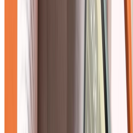
Dịch vụ bảo hành mở rộng
Hình thức thanh toán
Tra cứu bảo hành
Tra cứu điểm XTMember
Hướng dẫn mua hàng trả góp
Dịch vụ bán hàng B2B
Chính sách
Bảo hành mở rộng
Chính sách dùng sản phẩm 7 ngày miễn phí
Chính sách đổi trả
Chính sách bảo hành
Chính sách bảo mật thông tin
Chính sách kiểm hàng