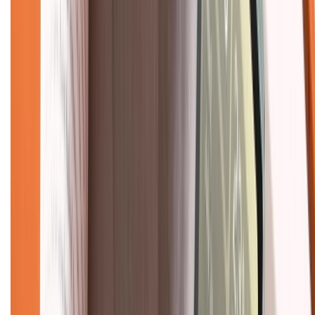
TỔNG ĐÀI HỖ TRỢ
Tư vấn mua hàng (miễn phí):
1800.6229
(08h30 - 21h30)
Khiếu nại - Góp ý:
088.99999.33
(09h00 - 18h00)
Trung tâm bảo hành:
028.710.89898
(08h30 - 21h00)
KẾT NỐI VỚI CHÚNG TÔI
Về chúng tôi