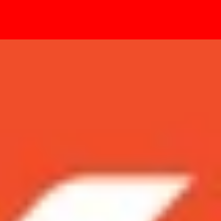
- Sự kiện
 thuyết phục bạn lên