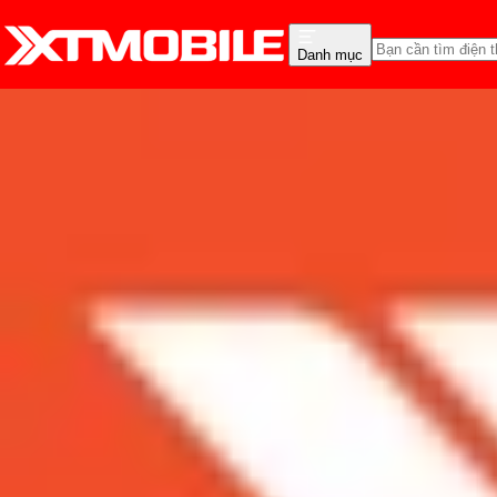
Danh mục
Trang chủ
Tin tức
So Sánh
Tin Mới
Đánh Giá - Trên Tay
So Sánh
Tư vấn
Khuy
So sánh iPhone 11 Pro v
đời?
Admin
Ngày đăng:
14/08/2023
Cập nhật:
14/08/2023