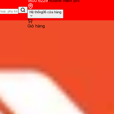
1800 6229
Hotline miễn phí
Hệ thống
06 cửa hàng
Giỏ hàng
ến mãi
Thủ thuật
Hỏi đáp
App - Game
Thông báo
Khách hàng 
à iPhone Xs: Nâng cấp lớn có