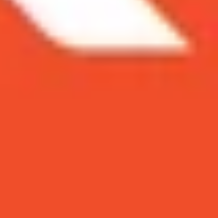
i tháng 9 năm 2019. Đây là phiên bản kế nhiệm
nay có gì nổi bật hơn iPhone Xs năm ngoái? Hãy