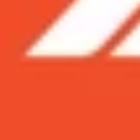
Xem nhanh
Ẩn
1
Thiết kế iPhone 11 Pro và iPhone Xs đủ đ
2
Màn hình iPhone 11 Pro sáng hơn, iPho
3
Camera iPhone 11 Pro vượt trội so với i
4
Hiệu năng iPhone 11 Pro mạnh mẽ, tiết k
5
So sánh thời lượng pin và sạc nhanh giữ
6
Giá bán iPhone 11 Pro và iPhone Xs chê
7
Nên chọn mua iPhone 11 Pro hay iPhon
Apple đã tung ra những chiếc iPhone mới nhấ
iPhone Xs, iPhone Xs Max và iPhone Xr giá rẻ.
cùng XTmobile đi so sánh ngay nhé.