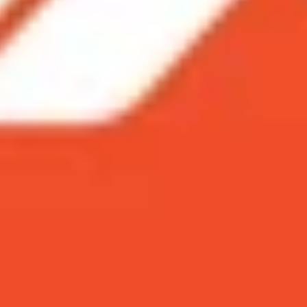
ể phân biệt
ne Xs vẫn đẹp
Phone Xs
iệm pin
a iPhone 11 Pro và iPhone Xs
nh nhau đến tận 2 triệu đồng
e Xs trong năm 2023?
t gồm
iPhone 11 Pro
, iPhone 11 Pro Max và iPhone 11 hồ
 Câu hỏi được mong đợi luôn là mẫu iPhone 11 Pro năm 