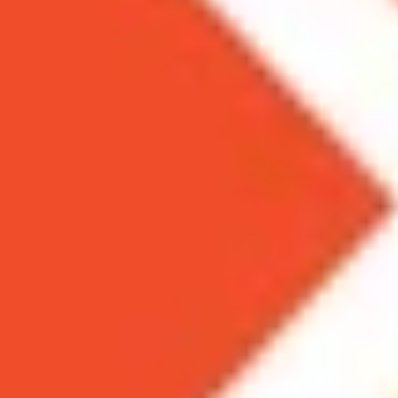
Theo dõi XTMobile trên