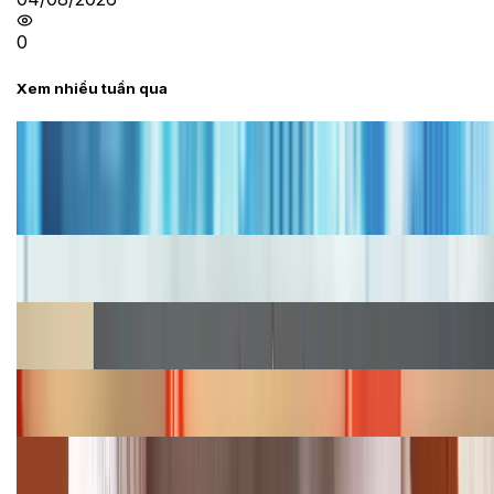
0
Xem nhiều tuần qua
Tư vấn
Bảng giá iPhone cũ mới nhất trong tháng 8 năm
2026, giá siêu hấp dẫn
Cập nhật bảng giá iPhone năm 2026: Giá tốt, ưu đãi
hấp dẫn
Cập nhật bảng giá Galaxy S23 (Plus, Ultra) cũ, mới
năm 2026
Bảng giá iPhone 15 cập nhật mới nhất tháng
08/2026
Cập nhật bảng giá điện thoại Samsung tháng 8:
Giảm đến 15.49 triệu