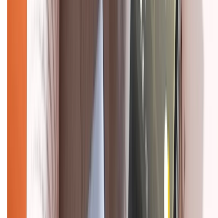
Chính sách kiểm hàng
HỖ TRỢ THANH TOÁN