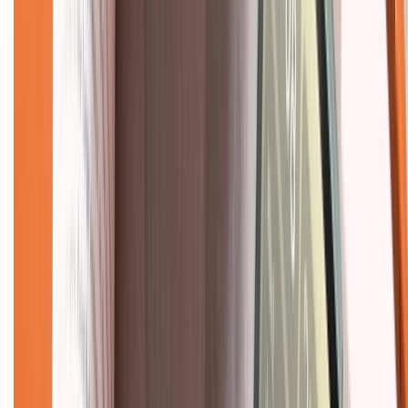
Chính sách
Bảo hành mở rộng
Chính sách dùng sản phẩm 7 ngày miễn phí
Chính sách đổi trả
Chính sách bảo hành
Chính sách bảo mật thông tin
Chính sách kiểm hàng
TỔNG ĐÀI HỖ TRỢ
Tư vấn mua hàng (miễn phí):
1800.6229
(08h30 - 21h30)
Khiếu nại - Góp ý:
088.99999.33
(09h00 - 18h00)