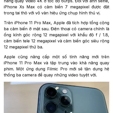
năng quay video 4K ở tốc độ 60fps. Đối với ảnh selfie,
iPhone Xs Max có cảm biến 7 megapixel được đặt
trong tai thỏ với vô vàn hiệu ứng chụp hình thú vị.
Trên iPhone 11 Pro Max, Apple đã tích hợp tổng cộng
ba cảm biến ở mặt sau. Điện thoại có camera chính là
ống kính góc rộng 12 megapixel với khẩu độ f / 1.8,
cảm biến tele 12 megapixel và cảm biến góc siêu rộng
12 megapixel thứ ba.
Apple cũng nâng cấp một số tính năng mới trên
iPhone 11 Pro Max và tập trung vào khả năng quay
phim. Một ứng dụng Filmic Pro mới sẽ tận dụng hệ
thống ba camera để quay những video tuyệt vời.