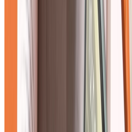
Liên hệ hợp tác
Hệ thống cửa hàng bán lẻ
Về trang chủ
Hỗ trợ khách hàng
Mua hàng trả góp
Mua hàng online
Dịch vụ bảo hành mở rộng
Hình thức thanh toán
Tra cứu bảo hành
Tra cứu điểm XTMember
Hướng dẫn mua hàng trả góp
Dịch vụ bán hàng B2B