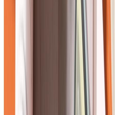
CHỨNG NHẬN
Về chúng tôi
Giới thiệu về XTMobile