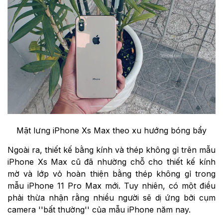
Mặt lưng iPhone Xs Max theo xu hướng bóng bẩy
Ngoài ra, thiết kế bằng kính và thép không gỉ trên mẫu
iPhone Xs Max cũ đã nhường chỗ cho thiết kế kính
mờ và lớp vỏ hoàn thiện bằng thép không gỉ trong
mẫu iPhone 11 Pro Max mới. Tuy nhiên, có một điều
phải thừa nhận rằng nhiều người sẽ dị ứng bởi cụm
camera ''bất thường'' của mẫu iPhone năm nay.