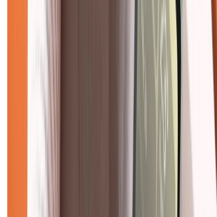
Trung tâm bảo hành:
028.710.89898
(08h30 - 21h00)
KẾT NỐI VỚI CHÚNG TÔI
Về chúng tôi
Giới thiệu về XTMobile
Liên hệ hợp tác
Hệ thống cửa hàng bán lẻ
Về trang chủ
Hỗ trợ khách hàng
Mua hàng trả góp