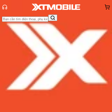
Trang chủ
Tin tức
So Sánh
Tin Mới
Đánh Giá - Trên Tay
So Sánh
Tư vấn
Khuyến
mãi
Thủ thuật
Hỏi đáp
App - Game
Thông báo
Khách
hàng - Sự kiện
So sánh iPhone 11 Pro Max và
iPhone Xs Max: Những khác biệt và
nâng cấp là gì
Admin
Ngày đăng:
15/08/2023