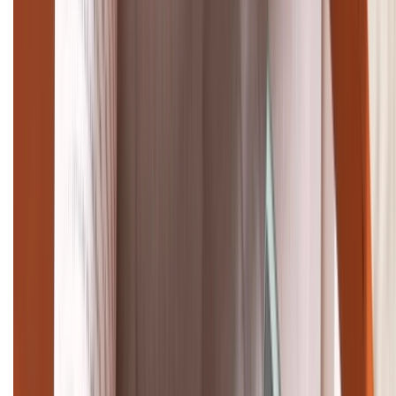
TỔNG ĐÀI HỖ TRỢ
(08H30 - 21H30)
Tư vấn mua hàng (miễn phí):
1800.6229
Khiếu nại - Góp ý:
088.99999.33
Bán hàng doanh nghiệp B2B:
088.99999.22
HỖ TRỢ THANH TOÁN