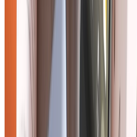
CHỨNG NHẬN
Điện thoại iPhone
iPhone 17 Pro Max
iPhone 17
Pro
iPhone 17
iPhone 16
iPhone 16 Pro Max
iPhone 15
Pro Max
iPhone 15
Điện thoại Samsung
Samsung S26
Ultra
Samsung S26
Samsung S25
iPhone cũ
iPhone 17
cũ
iPhone 16 cũ
iPhone 16 Pro Max cũ
Copyright @2012 HỘ KINH DOANH CỬA HÀNG ĐIỆN THOẠI DI ĐỘNG
XTMOBILE. Số GPKD: 41A8052143 – Cấp ngày 11/05/2023. Địa chỉ: 50
Trần Quang Khải, Phường Tân Định, Quận 1, TP.HCM. Điện thoại:
1800.6229 (Miễn Phí)
Email: xtmobile.sg@gmail.com. Chịu trách nhiệm nội dung: Lê Xuân