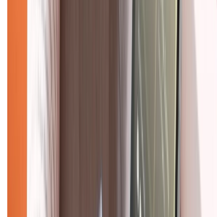
Mua hàng online
Dịch vụ bảo hành mở rộng
Hình thức thanh toán
Tra cứu bảo hành
Tra cứu điểm XTMember
Hướng dẫn mua hàng trả góp
Dịch vụ bán hàng B2B
Chính sách
Bảo hành mở rộng
Chính sách dùng sản phẩm 7 ngày miễn phí
Chính sách đổi trả
Chính sách bảo hành
Chính sách bảo mật thông tin