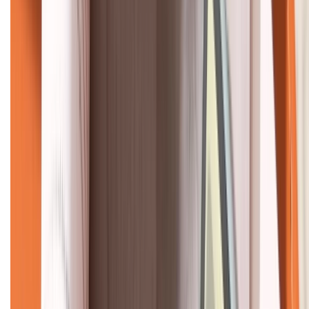
KẾT NỐI VỚI CHÚNG TÔI
CHỨNG NHẬN