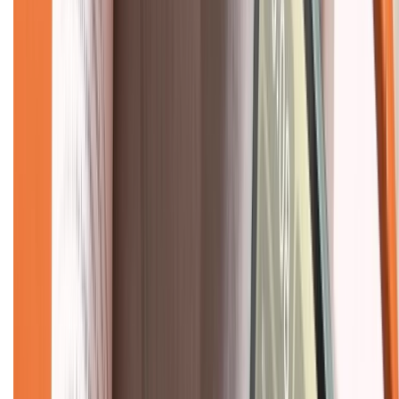
Hình thức thanh toán
Tra cứu bảo hành
Tra cứu điểm XTMember
Hướng dẫn mua hàng trả góp
Dịch vụ bán hàng B2B
Chính sách
Bảo hành mở rộng
Chính sách dùng sản phẩm 7 ngày miễn phí
Chính sách đổi trả
Chính sách bảo hành
Chính sách bảo mật thông tin
Chính sách kiểm hàng
TỔNG ĐÀI HỖ TRỢ