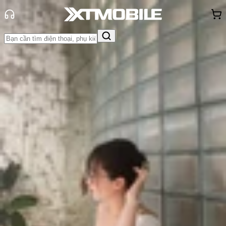
Trang chủ
Tin tức
Thủ thuật
Tin Mới
Đánh Giá - Trên Tay
So Sánh
Tư vấn
Khuyến
mãi
Thủ thuật
Hỏi đáp
App - Game
Thông báo
Khách
hàng - Sự kiện
10 mẹo kéo dài thời lượng pin Apple
Watch mà các iFan cần phải biết!
Triệu Vy
Ngày đăng:
22/05/2025
Cập nhật:
22/05/2025