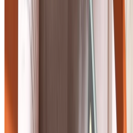
Bán hàng doanh nghiệp B2B:
088.99999.22
HỖ TRỢ THANH TOÁN