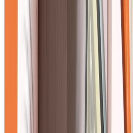
Về chúng tôi
Giới thiệu về XTMobile
Liên hệ hợp tác
Hệ thống cửa hàng bán lẻ
Về trang chủ
Hỗ trợ khách hàng
Mua hàng trả góp
Mua hàng online
Dịch vụ bảo hành mở rộng