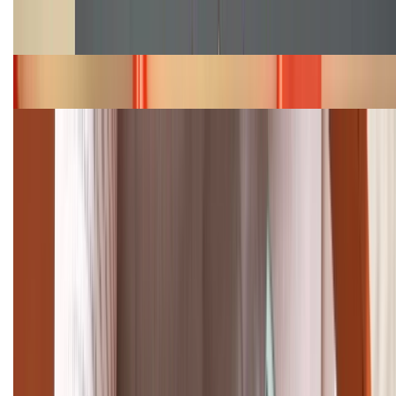
Cập nhật bảng giá Galaxy S23 (Plus, Ultra) cũ, mới
năm 2026
Bảng giá iPhone 15 cập nhật mới nhất tháng
08/2026
Cập nhật bảng giá điện thoại Samsung tháng 8:
Giảm đến 15.49 triệu
TỔNG ĐÀI HỖ TRỢ
(08H30 - 21H30)
Tư vấn mua hàng (miễn phí):
1800.6229
Khiếu nại - Góp ý:
088.99999.33