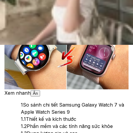
Cập nhật:
18/07/2024
Theo dõi XTMobile trên
Xem nhanh
Ẩn
1
So sánh chi tiết Samsung Galaxy Watch 7 và
Apple Watch Series 9
1.1
Thiết kế và kích thước
1.2
Phần mềm và các tính năng sức khỏe