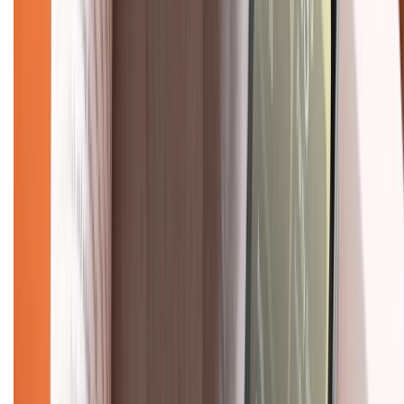
Giới thiệu về XTMobile
Liên hệ hợp tác
Hệ thống cửa hàng bán lẻ
Về trang chủ
Hỗ trợ khách hàng
Mua hàng trả góp
Mua hàng online
Dịch vụ bảo hành mở rộng
Hình thức thanh toán
Tra cứu bảo hành
Tra cứu điểm XTMember
Hướng dẫn mua hàng trả góp