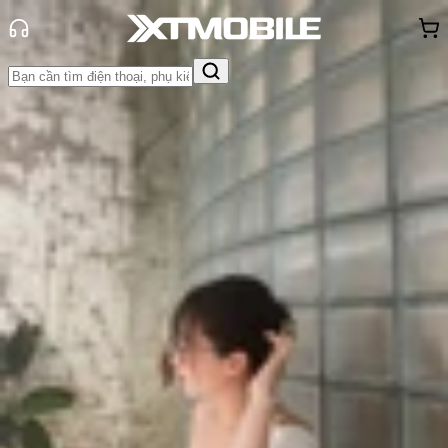
Trang chủ
Tin tức
So Sánh
Tin Mới
Đánh Giá - Trên Tay
So Sánh
Tư vấn
Khuyến
mãi
Thủ thuật
Hỏi đáp
App - Game
Thông báo
Khách
hàng - Sự kiện
So sánh Galaxy Watch 7 và Apple
Watch Series 9: Nên mua
smartwatch nào?
Triệu Vy
Ngày đăng:
18/07/2024