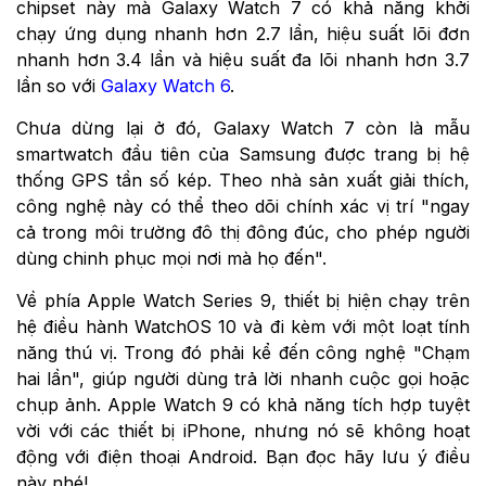
chipset này mà Galaxy Watch 7 có
khả năng khởi
chạy ứng dụng nhanh hơn 2.7 lần, hiệu suất lõi đơn
nhanh hơn 3.4 lần và hiệu suất đa lõi nhanh hơn 3.7
lần so với
Galaxy Watch 6
.
Chưa dừng lại ở đó, Galaxy Watch 7 còn là mẫu
smartwatch đầu tiên của Samsung được trang bị hệ
thống GPS tần số kép. Theo nhà sản xuất giải thích,
công nghệ này có thể theo dõi chính xác vị trí "ngay
cả trong môi trường đô thị đông đúc, cho phép người
dùng chinh phục mọi nơi mà họ đến".
Về phía Apple Watch Series 9, thiết bị hiện chạy trên
hệ điều hành WatchOS 10 và đi kèm với một loạt tính
năng thú vị. Trong đó phải kể đến công nghệ "Chạm
hai lần", giúp người dùng trả lời nhanh cuộc gọi hoặc
chụp ảnh. Apple Watch 9 có khả năng tích hợp tuyệt
vời với các thiết bị iPhone, nhưng nó sẽ không hoạt
động với điện thoại Android. Bạn đọc hãy lưu ý điều
này nhé!