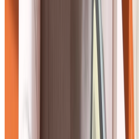
KẾT NỐI VỚI CHÚNG TÔI
CHỨNG NHẬN