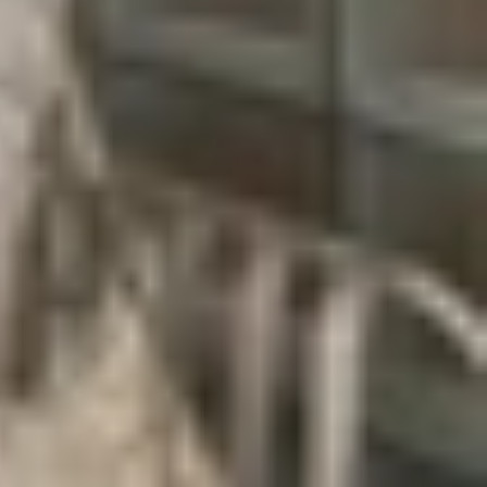
hiên bản tiêu chuẩn của iPhone được trang bị công
 LTPO OLED, cho phép màn hình điều chỉnh linh
 mà cao.