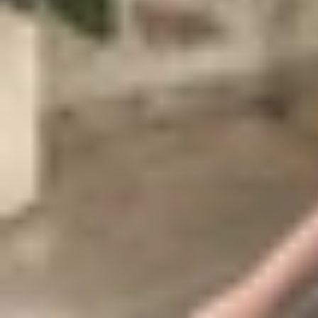
Màn hình iPhone 17 có kích thước 6.3 inch và hỗ 
nghệ ProMotion, vốn trước đây chỉ dành riêng
hoạt từ 1Hz đến 120Hz tùy theo nội dung hiển th