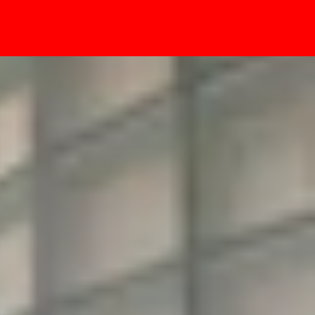
- Sự kiện
i bật?