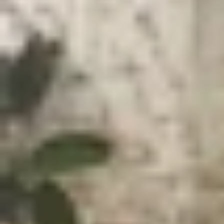
Xem nhanh
Ẩn
1
Màn hình iPhone 17 bao nhiêu Hz?
2
Những nâng cấp nổi bật của màn hình i
2.1
Kích thước màn hình 6.3 inch với beze
2.2
Hỗ trợ ProMotion 120Hz và Always-on
2.3
Trang bị kính Ceramic Shield 2 và lớp 
2.4
Độ sáng tối đa lên đến 3000 nits
3
Đánh giá màn hình iPhone 17: Có đáng 
4
Kết luận
Màn hình iPhone 17
là một trong những điểm nhấ
thiết bị hứa hẹn đem đến trải nghiệm hình ảnh 
web đến chơi game hoặc xem video.
Màn hình iPhone 17 bao nhiêu Hz?