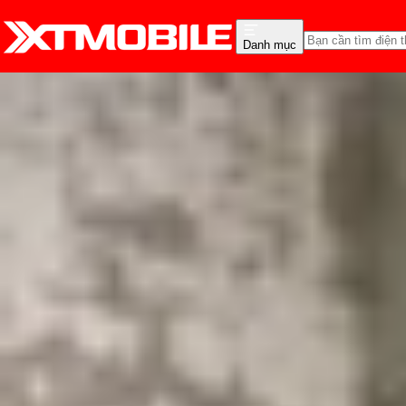
Danh mục
Trang chủ
Tin tức
Hỏi đáp
Tin Mới
Đánh Giá - Trên Tay
So Sánh
Tư vấn
Khuy
Màn hình iPhone 17 bao 
Triệu Vy
Ngày đăng:
09/09/2025
Cập nhật:
09/09/2025
Theo dõi XTMobile trên