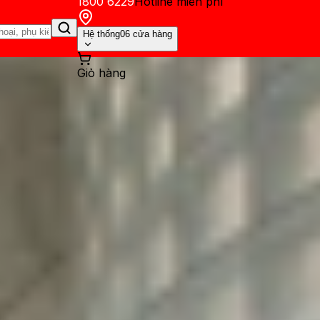
1800 6229
Hotline miễn phí
Hệ thống
06 cửa hàng
Giỏ hàng
ến mãi
Thủ thuật
Hỏi đáp
App - Game
Thông báo
Khách hàng 
nhiêu Hz? Có nâng cấp gì nổ