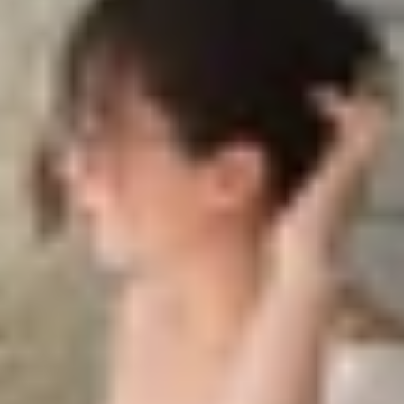
Phone 17
l nhỏ hơn
 Display
phủ chống lóa
để nâng cấp?
n nổi bật nhất trong sự kiện Awe Dropping vừa qua của A
mượt mà hơn bao giờ hết. Điều này giúp bạn dễ dàng the