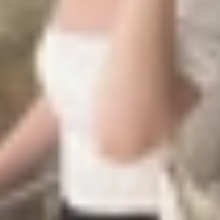
tr tần số quét lên đến 120Hz. Đây chính là lần đầu tiên p
 cho các mẫu Pro. ProMotion hoạt động dựa trên tấm nền
ị, giúp tiết kiệm pin hiệu quả hơn mà vẫn đảm bảo độ mượt