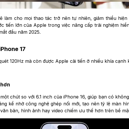
ẽ làm cho mọi thao tác trở nên tự nhiên, giảm thiểu hiệ
 tiến lớn của Apple trong việc nâng cấp trải nghiệm hiển
a mắt đầu năm 2025.
iPhone 17
quét 120Hz mà còn được Apple cải tiến ở nhiều khía cạnh 
 hơn
 một chút so với 6.1 inch của iPhone 16, giúp bạn có khôn
áng kể nhờ công nghệ ghép nối mới, tạo nên tỷ lệ màn hì
văn bản, hình ảnh hay video chiếm ưu thế hơn trên bề mặt