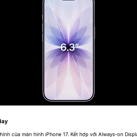
lay
ính của màn hình iPhone 17. Kết hợp với Always-on Disp