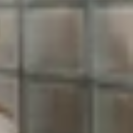
pple. Với việc nâng cấp lên tần số quét 120Hz,
o dõi các chuyển động nhanh chóng, từ việc lướt