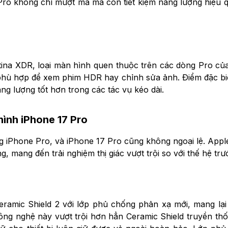
 Pro không chỉ mượt mà mà còn tiết kiệm năng lượng hiệu
ina XDR, loại màn hình quen thuộc trên các dòng Pro của
hù hợp để xem phim HDR hay chỉnh sửa ảnh. Điểm đặc biệt
ng lượng tốt hơn trong các tác vụ kéo dài.
ình iPhone 17 Pro
iPhone Pro, và iPhone 17 Pro cũng không ngoại lệ. Apple đã
, mang đến trải nghiệm thị giác vượt trội so với thế hệ trư
eramic Shield 2 với lớp phủ chống phản xạ mới, mang lạ
ng nghệ này vượt trội hơn hẳn Ceramic Shield truyền thốn