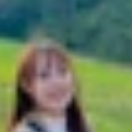
?
nh iPhone 17 Pro
ộ bền
iển thị lớn
ọn hơn
 trải nghiệm?
n và thiết kế, màn hình iPhone 17 Pro không chỉ đẹp mắt m
 bật của
màn hình iPhone 17 Pro
, giúp bạn hiểu rõ tại sa