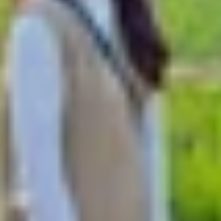
 ảnh hưởng trực tiếp đến trải nghiệm xem video, chơi game
lượng hiển thị và độ bền, đáp ứng nhu cầu ngày càng cao củ
yên kích thước so với iPhone 16 Pro
,
nhưng nổi bật với vi
ng làm tăng kích thước tổng thể của thiết bị. Người dùng
ại cảm giác chân thực.