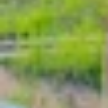
Tổng quan về màn hình iPhone 17 Pro
Màn hình luôn là tâm điểm của mọi chiếc iPhone,
17 Pro, Apple tiếp tục đầu tư để cải thiện chất 
Kích thước màn hình iPhone 17 Pro
iPhone 17 Pro
sở hữu màn hình 6.3 inch, giữ ngu
này giúp tăng diện tích hiển thị thực tế mà khô
hoặc tài liệu với không gian rộng rãi hơn, mang l