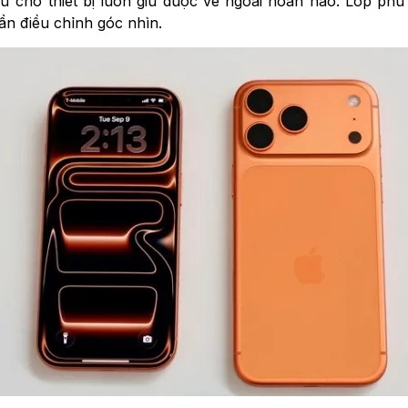
iữ cho thiết bị luôn giữ được vẻ ngoài hoàn hảo. Lớp ph
ần điều chỉnh góc nhìn.