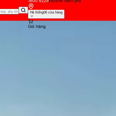
1800 6229
Hotline miễn phí
Hệ thống
06 cửa hàng
Giỏ hàng
ến mãi
Thủ thuật
Hỏi đáp
App - Game
Thông báo
Khách hàng 
 có gì mới? Những nâng cấp 