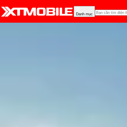
Danh mục
Trang chủ
Tin tức
Hỏi đáp
Tin Mới
Đánh Giá - Trên Tay
So Sánh
Tư vấn
Khuy
Màn hình iPhone 17 Pro
Thùy Nguyễn
Ngày đăng:
09/09/2025
Cập nhật:
09/09/2025
Theo dõi XTMobile trên