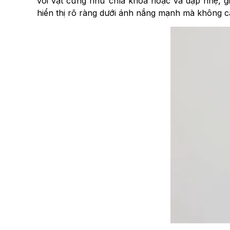
với vật cứng như chìa khóa hoặc va đập nhẹ, g
hiển thị rõ ràng dưới ánh nắng mạnh mà không c