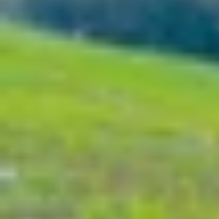
Xem nhanh
Ẩn
1
Tổng quan về màn hình iPhone 17 Pro
1.1
Kích thước màn hình iPhone 17 Pro
1.2
Màn hình iPhone 17 Pro bao nhiêu Hz
1.3
iPhone 17 Pro sở hữu màn hình gì?
2
Những nâng cấp đáng chú ý trên màn hì
2.1
Tích hợp kính chống xước mới, tăng đ
2.2
Viền màn hình mỏng hơn cho diện tích h
2.3
Dynamic Island được thiết kế lại nhỏ g
3
Màn hình iPhone 17 Pro có xứng đáng để
4
Kết luận
Với những cải tiến về công nghệ hiển thị, độ bề
của XTmobile sẽ phân tích chi tiết các điểm nổi
trên thị trường hiện nay.