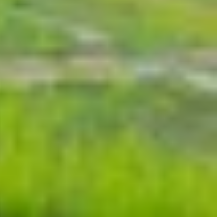
, hay thậm chí là làm việc hàng ngày. Với iPhone
a người dùng.
ền màn hình được làm mỏng hơn đáng kể. Thiết kế
 có thể thưởng thức nội dung như phim ảnh, game