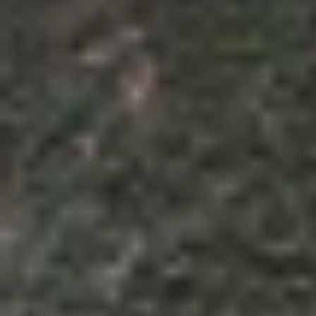
Theo dõi XTMobile trên