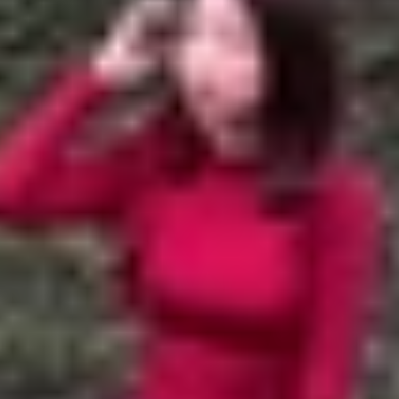
 Max/ iPhone Air
iêu inch?
ao nhiêu inch?
phù hợp?
c iPhone 17
ne 17 series đã trở thành tâm điểm chú ý với những thay đ
đại hơn. Mỗi model đều sở hữu những đặc điểm riêng biệt,
ích thước iPhone 17
tiêu chuẩn, iPhone Air, iPhone 17 Pr