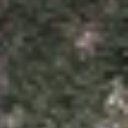
ổi vượt trội về kích thước, màn hình và thiết kế,
 đáp ứng đa dạng nhu cầu từ người dùng phổ thông
o và iPhone 17 Pro Max để xem đâu là phiên bản