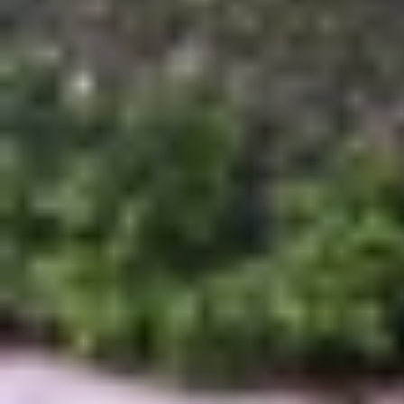
So sánh kích thước iPhone 17/ Pro/ Pr
Cả iPhone 17 và iPhone 17 Pro đều sở hữu màn 
dùng ưu tiên tính di động. Trong khi đó, iPhone 
trang.
Ngược lại, kích thước màn hình
iPhone 17 Pro 
giúp bạn dễ dàng hình dung, dưới đây là bảng so 
Model
iPhone 1
iPhone A
iPhone 17 
iPhone 17 Pr
Kích thước iPhone 17/ iPhone Air bao n