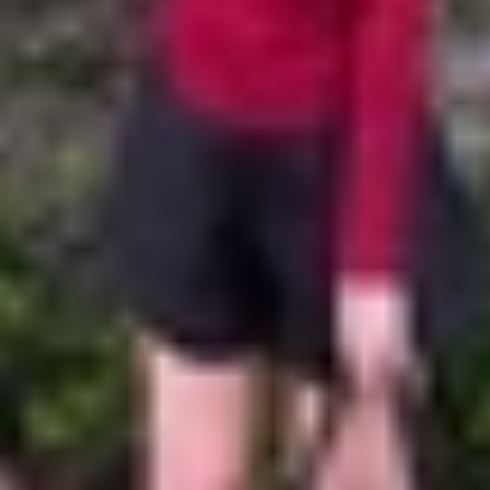
o Max/ iPhone Air
hình 6.3 inch, mang lại sự nhỏ gọn nhưng vẫn đảm bảo kh
Air nổi bật với độ mỏng ấn tượng 5.6 mm và màn hình 6.5 i
Max
đạt 6.9 inch, là lựa chọn tối ưu cho trải nghiệm giải tr
sánh chi tiết kích thước của từng phiên bản:
Kích thước màn hình
Kích thước máy
7
6.3 inch
149.6 x 71.5 x 7.95 mm
ir
6.5 inch
156.2 x 74.7 x 5.64 mm
Pro
6.3 inch
150.0 x 71.9 x 8.75 mm
o Max
6.9 inch
163.4 x 78.0 x 8.75 mm
hiêu inch?