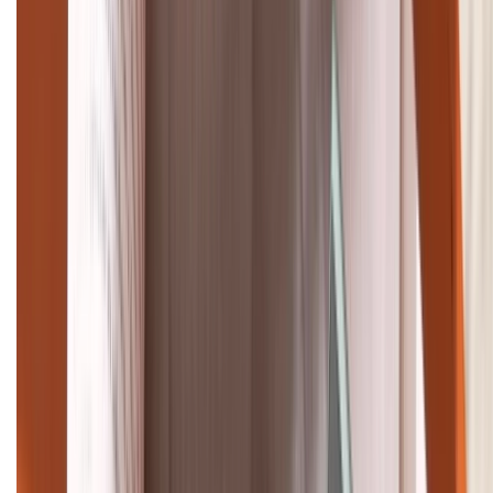
Tư vấn mua hàng (miễn phí):
1800.6229
Khiếu nại - Góp ý:
088.99999.33
Bán hàng doanh nghiệp B2B:
088.99999.22
HỖ TRỢ THANH TOÁN