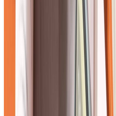
CHỨNG NHẬN
Về chúng tôi
Giới thiệu về XTMobile
Liên hệ hợp tác
Hệ thống cửa hàng bán lẻ