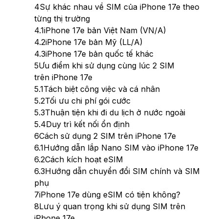
4
Sự khác nhau về SIM của iPhone 17e theo
từng thị trường
4.1
iPhone 17e bản Việt Nam (VN/A)
4.2
iPhone 17e bản Mỹ (LL/A)
4.3
iPhone 17e bản quốc tế khác
5
Ưu điểm khi sử dụng cùng lúc 2 SIM
trên iPhone 17e
5.1
Tách biệt công việc và cá nhân
5.2
Tối ưu chi phí gói cước
5.3
Thuận tiện khi đi du lịch ở nước ngoài
5.4
Duy trì kết nối ổn định
6
Cách sử dụng 2 SIM trên iPhone 17e
6.1
Hướng dẫn lắp Nano SIM vào iPhone 17e
6.2
Cách kích hoạt eSIM
6.3
Hướng dẫn chuyển đổi SIM chính và SIM
phụ
7
iPhone 17e dùng eSIM có tiện không?
8
Lưu ý quan trọng khi sử dụng SIM trên
iPhone 17e