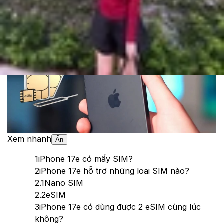
Theo dõi XTMobile trên
Xem nhanh
Ẩn
1
iPhone 17e có mấy SIM?
2
iPhone 17e hỗ trợ những loại SIM nào?
2.1
Nano SIM
2.2
eSIM
3
iPhone 17e có dùng được 2 eSIM cùng lúc
không?