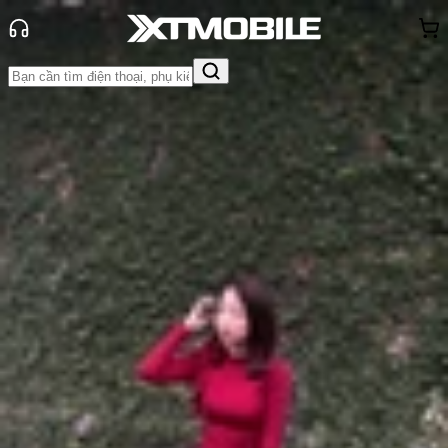
Trang chủ
Tin tức
Hỏi đáp
Tin Mới
Đánh Giá - Trên Tay
So Sánh
Tư vấn
Khuyến
mãi
Thủ thuật
Hỏi đáp
App - Game
Thông báo
Khách
hàng - Sự kiện
iPhone 17e có mấy SIM? Hỗ trợ
eSIM hay SIM vật lý tại Việt Nam?
Anh Thư
Ngày đăng:
16/03/2026
Cập nhật:
16/03/2026