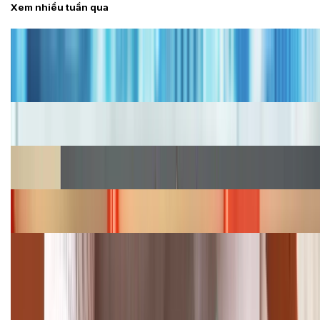
Xem nhiều tuần qua
Tư vấn
Bảng giá iPhone cũ mới nhất trong tháng 8 năm
2026, giá siêu hấp dẫn
Cập nhật bảng giá iPhone năm 2026: Giá tốt, ưu đãi
hấp dẫn
Cập nhật bảng giá Galaxy S23 (Plus, Ultra) cũ, mới
năm 2026
Bảng giá iPhone 15 cập nhật mới nhất tháng
08/2026
Cập nhật bảng giá điện thoại Samsung tháng 8:
Giảm đến 15.49 triệu
TỔNG ĐÀI HỖ TRỢ
(08H30 - 21H30)