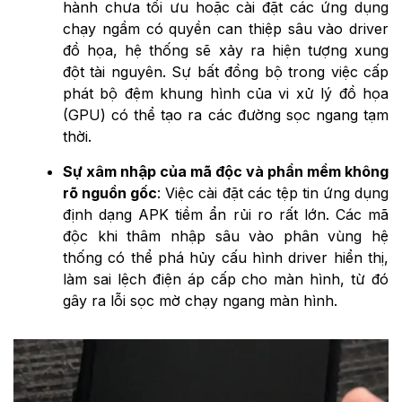
hành chưa tối ưu hoặc cài đặt các ứng dụng
chạy ngầm có quyền can thiệp sâu vào driver
đồ họa, hệ thống sẽ xảy ra hiện tượng xung
đột tài nguyên. Sự bất đồng bộ trong việc cấp
phát bộ đệm khung hình của vi xử lý đồ họa
(GPU) có thể tạo ra các đường sọc ngang tạm
thời.
Sự xâm nhập của mã độc và phần mềm không
rõ nguồn gốc
: Việc cài đặt các tệp tin ứng dụng
định dạng APK tiềm ẩn rủi ro rất lớn. Các mã
độc khi thâm nhập sâu vào phân vùng hệ
thống có thể phá hủy cấu hình driver hiển thị,
làm sai lệch điện áp cấp cho màn hình, từ đó
gây ra lỗi sọc mờ chạy ngang màn hình.