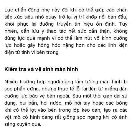
Lực chấn động nhẹ này đôi khi có thể giúp các chân
tiếp xúc siêu nhỏ quay trở lại vị trí khớp nối ban đầu,
khôi phục lại đường truyền tín hiệu ổn định. Tuy
nhiên, cần lưu ý thao tác hết sức cẩn thận, không
dùng lực quá mạnh vì có thể làm nứt vỡ kính cường
lực hoặc gây hỏng hóc nặng hơn cho các linh kiện
điện tử tinh vi bên trong.
Kiểm tra và vệ sinh màn hình
Nhiều trường hợp người dùng lầm tưởng màn hình bị
sọc phần cứng, nhưng thực tế lỗi lại đến từ miếng dán
cường lực bảo vệ bên ngoài. Sau một thời gian dài sử
dụng, bụi bẩn, hơi nước, mồ hôi tay hoặc các bóng
khí có thể lọt vào bên trong lớp keo dán, tạo ra các
vệt mờ có hình dáng rất giống sọc ngang khi có ánh
sáng xuyên qua.