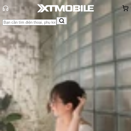
Trang chủ
Tin tức
Thủ thuật
Tin Mới
Đánh Giá - Trên Tay
So Sánh
Tư vấn
Khuyến
mãi
Thủ thuật
Hỏi đáp
App - Game
Thông báo
Khách
hàng - Sự kiện
Màn hình điện thoại bị sọc ngang
mờ: Nguyên nhân và cách khắc
phục triệt để
Triệu Vy
Ngày đăng:
26/06/2026