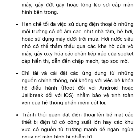
máy, gây đứt gãy hoặc lỏng lẻo sợi cáp màn
hình bên trong.
Hạn chế tối đa việc sử dụng điện thoại ở những
môi trường có độ ẩm cao như nhà tắm, bể bơi,
hoặc sử dụng máy dưới trời mưa. Hơi nước siêu
nhỏ có thể thẩm thấu qua các khe hở của vỏ
máy, gây oxy hóa các chân tiếp xúc của socket
cáp hiển thị, dẫn đến chập mạch, tạo sọc mờ.
Chỉ tải và cài đặt các ứng dụng từ những
nguồn chính thống, nói không với việc bẻ khóa
hệ điều hành (Root đối với Android hoặc
Jailbreak đối với iOS) nhằm bảo vệ tính toàn
vẹn của hệ thống phần mềm cốt lõi.
Tránh thói quen đặt điện thoại lên bề mặt các
thiết bị điện tử có công suất lớn hay các khu
vực có nguồn từ trường mạnh để ngăn ngừa
nguy cơ màn hình bị nhiễm từ.