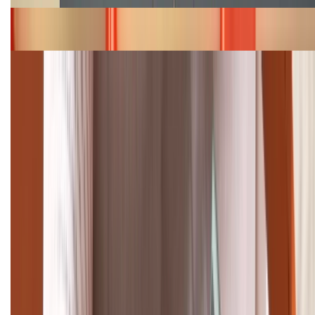
Bảng giá iPhone 15 cập nhật mới nhất tháng
08/2026
Cập nhật bảng giá điện thoại Samsung tháng 8:
Giảm đến 15.49 triệu
TỔNG ĐÀI HỖ TRỢ
(08H30 - 21H30)
Tư vấn mua hàng (miễn phí):
1800.6229
Khiếu nại - Góp ý:
088.99999.33
Bán hàng doanh nghiệp B2B:
088.99999.22