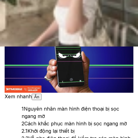
Cập nhật:
26/06/2026
Theo dõi XTMobile trên
Xem nhanh
Ẩn
1
Nguyên nhân màn hình điện thoại bị sọc
ngang mờ
2
Cách khắc phục màn hình bị sọc ngang mờ
2.1
Khởi động lại thiết bị