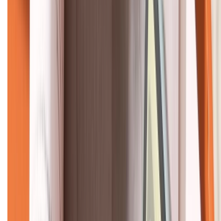
KẾT NỐI VỚI CHÚNG TÔI
CHỨNG NHẬN