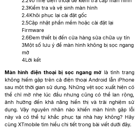
2.2
Vỗ nhẹ điện thoại để kiểm tra cáp màn hình
2.3
Kiểm tra và vệ sinh màn hình
2.4
Khôi phục lại cài đặt gốc
2.5
Cập nhật phần mềm hoặc cài đặt lại
Firmware
2.6
Đem thiết bị đến cửa hàng sửa chữa uy tín
3
Một số lưu ý để màn hình không bị sọc ngang
mờ
4
Lời kết
Màn hình điện thoại bị sọc ngang mờ
là tình trạng
không hiếm gặp trên cả điện thoại Android lẫn iPhone
sau một thời gian sử dụng. Những vệt sọc xuất hiện có
thể chỉ mờ nhẹ lúc đầu nhưng cũng có thể lan rộng,
ảnh hưởng đến khả năng hiển thị và trải nghiệm sử
dụng. Vậy nguyên nhân nào khiến màn hình gặp lỗi
này và có thể tự khắc phục tại nhà hay không? Hãy
cùng XTmobile tìm hiểu chi tiết trong bài viết dưới đây.