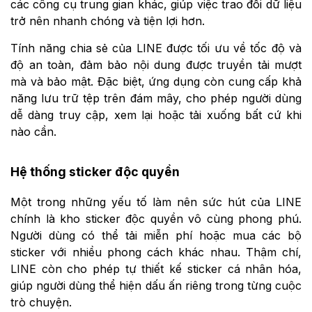
các công cụ trung gian khác, giúp việc trao đổi dữ liệu
trở nên nhanh chóng và tiện lợi hơn.
Tính năng chia sẻ của LINE được tối ưu về tốc độ và
độ an toàn, đảm bảo nội dung được truyền tải mượt
mà và bảo mật. Đặc biệt, ứng dụng còn cung cấp khả
năng lưu trữ tệp trên đám mây, cho phép người dùng
dễ dàng truy cập, xem lại hoặc tải xuống bất cứ khi
nào cần.
Hệ thống sticker độc quyền
Một trong những yếu tố làm nên sức hút của LINE
chính là kho sticker độc quyền vô cùng phong phú.
Người dùng có thể tải miễn phí hoặc mua các bộ
sticker với nhiều phong cách khác nhau. Thậm chí,
LINE còn cho phép tự thiết kế sticker cá nhân hóa,
giúp người dùng thể hiện dấu ấn riêng trong từng cuộc
trò chuyện.