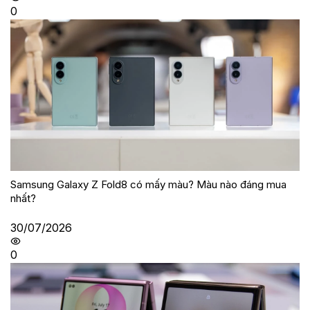
0
Samsung Galaxy Z Fold8 có mấy màu? Màu nào đáng mua
nhất?
30/07/2026
0