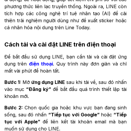
phương thức liên lạc truyền thống. Ngoài ra, LINE còn
tích hợp các công nghệ trí tuệ nhân tạo (AI) để cải
thiện trải nghiệm người dùng như đề xuất sticker hoặc
cá nhân hóa nội dung trên Line Today.
Cách tải và cài đặt LINE trên điện thoại
Để bắt đầu sử dụng LINE, bạn cần tải và cài đặt ứng
dụng trên
điện thoại
. Quy trình này đơn giản và chỉ
mất vài phút để hoàn tất.
Bước 1:
Mở
ứng dụng LINE
sau khi tải về, sau đó nhấn
vào mục
“Đăng ký”
để bắt đầu quá trình thiết lập tài
khoản mới.
Bước 2:
Chọn quốc gia hoặc khu vực bạn đang sinh
sống, sau đó nhấn
“Tiếp tục với Google”
hoặc
“Tiếp
tục với Apple”
để liên kết tài khoản email mà bạn
muốn sử dụng cho LINE.