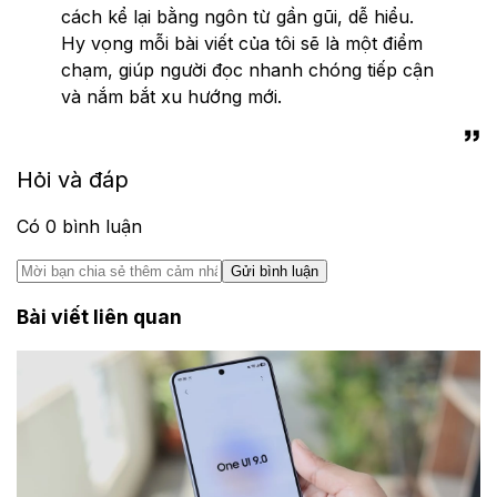
cách kể lại bằng ngôn từ gần gũi, dễ hiểu.
Hy vọng mỗi bài viết của tôi sẽ là một điểm
chạm, giúp người đọc nhanh chóng tiếp cận
và nắm bắt xu hướng mới.
Hỏi và đáp
Có
0
bình luận
Gửi bình luận
Bài viết liên quan