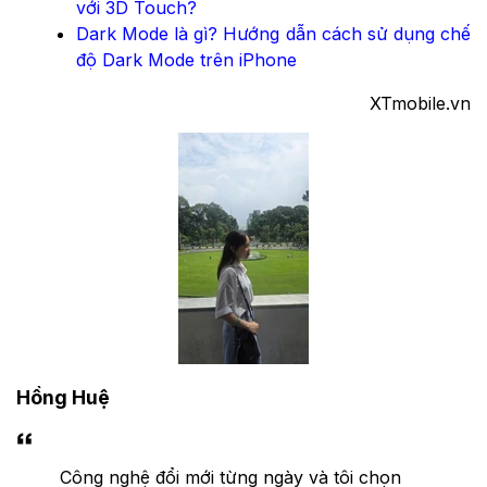
với 3D Touch?
Dark Mode là gì? Hướng dẫn cách sử dụng chế
độ Dark Mode trên iPhone
XTmobile.vn
Hồng Huệ
Công nghệ đổi mới từng ngày và tôi chọn