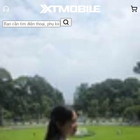
Trang chủ
Tin tức
Hỏi đáp
Tin Mới
Đánh Giá - Trên Tay
So Sánh
Tư vấn
Khuyến
mãi
Thủ thuật
Hỏi đáp
App - Game
Thông báo
Khách
hàng - Sự kiện
Line là gì? Hoạt động như thế nào?
Có nên sử dụng không?
Hồng Huệ
Ngày đăng:
23/10/2025
Cập nhật:
23/10/2025