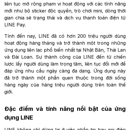
liên tục mở rộng phạm vi hoạt động với các tính năng
mới như bộ sticker độc quyền, trò chơi mini, dòng thời
gian chia sẻ trạng thái và dịch vụ thanh toán điện tử
LINE Pay.
Tính đến nay, LINE đã có hơn 200 triệu người dùng
hoạt động hàng tháng và trở thành một trong những
ứng dụng liên lạc phổ biến nhất tại Nhật Bản, Thái Lan
và Đài Loan. Sự thành công của LINE đến từ chiến
lược lấy người dùng làm trọng tâm, liên tục đổi mới để
đáp ứng nhu cầu ngày càng đa dạng. Ứng dụng này
đã trở thành một phần quen thuộc trong đời sống
hàng ngày của hàng triệu người dùng trên toàn thế
giới.
Đặc điểm và tính năng nổi bật của ứng
dụng LINE
LINE không chỉ dừng lại ở việc nhắn tin hay gọi điện