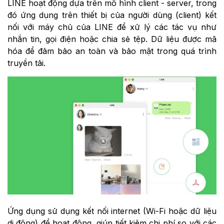
LINE hoạt động dựa trên mô hình client - server, trong
đó ứng dụng trên thiết bị của người dùng (client) kết
nối với máy chủ của LINE để xử lý các tác vụ như
nhắn tin, gọi điện hoặc chia sẻ tệp. Dữ liệu được mã
hóa để đảm bảo an toàn và bảo mật trong quá trình
truyền tải.
Ứng dụng sử dụng kết nối internet (Wi-Fi hoặc dữ liệu
di động) để hoạt động, giúp tiết kiệm chi phí so với các