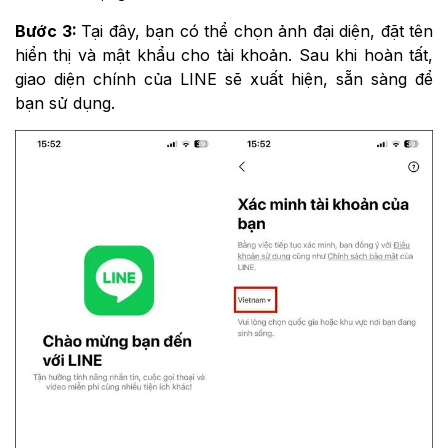
Bước 3:
Tại đây, bạn có thể chọn ảnh đại diện, đặt tên
hiển thị và mật khẩu cho tài khoản. Sau khi hoàn tất,
giao diện chính của LINE sẽ xuất hiện, sẵn sàng để
bạn sử dụng.