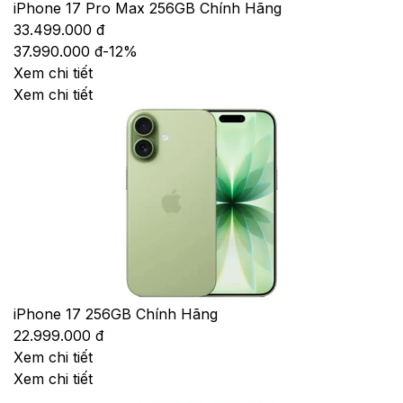
iPhone 17 Pro Max 256GB Chính Hãng
33.499.000 đ
37.990.000 đ
-
12
%
Xem chi tiết
Xem chi tiết
iPhone 17 256GB Chính Hãng
22.999.000 đ
Xem chi tiết
Xem chi tiết