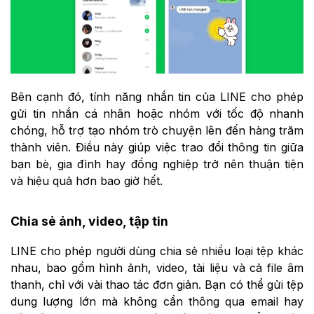
Bên cạnh đó, tính năng nhắn tin của LINE cho phép
gửi tin nhắn cá nhân hoặc nhóm với tốc độ nhanh
chóng, hỗ trợ tạo nhóm trò chuyện lên đến hàng trăm
thành viên. Điều này giúp việc trao đổi thông tin giữa
bạn bè, gia đình hay đồng nghiệp trở nên thuận tiện
và hiệu quả hơn bao giờ hết.
Chia sẻ ảnh, video, tập tin
LINE cho phép người dùng chia sẻ nhiều loại tệp khác
nhau, bao gồm hình ảnh, video, tài liệu và cả file âm
thanh, chỉ với vài thao tác đơn giản. Bạn có thể gửi tệp
dung lượng lớn mà không cần thông qua email hay