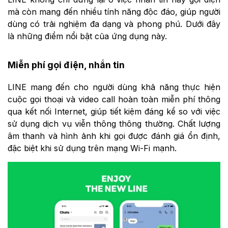
mà còn mang đến nhiều tính năng độc đáo, giúp người
dùng có trải nghiệm đa dạng và phong phú. Dưới đây
là những điểm nổi bật của ứng dụng này.
Miễn phí gọi điện, nhắn tin
LINE mang đến cho người dùng khả năng thực hiện
cuộc gọi thoại và video call hoàn toàn miễn phí thông
qua kết nối Internet, giúp tiết kiệm đáng kể so với việc
sử dụng dịch vụ viễn thông thông thường. Chất lượng
âm thanh và hình ảnh khi gọi được đánh giá ổn định,
đặc biệt khi sử dụng trên mạng Wi-Fi mạnh.