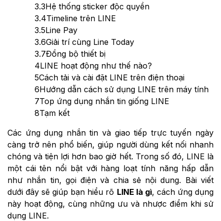
3.3
Hệ thống sticker độc quyền
3.4
Timeline trên LINE
3.5
Line Pay
3.6
Giải trí cùng Line Today
3.7
Đồng bộ thiết bị
4
LINE hoạt động như thế nào?
5
Cách tải và cài đặt LINE trên điện thoại
6
Hướng dẫn cách sử dụng LINE trên máy tính
7
Top ứng dụng nhắn tin giống LINE
8
Tạm kết
Các ứng dụng nhắn tin và giao tiếp trực tuyến ngày
càng trở nên phổ biến, giúp người dùng kết nối nhanh
chóng và tiện lợi hơn bao giờ hết. Trong số đó, LINE là
một cái tên nổi bật với hàng loạt tính năng hấp dẫn
như nhắn tin, gọi điện và chia sẻ nội dung. Bài viết
dưới đây sẽ giúp bạn hiểu rõ
LINE là gì
, cách ứng dụng
này hoạt động, cùng những ưu và nhược điểm khi sử
dụng LINE.