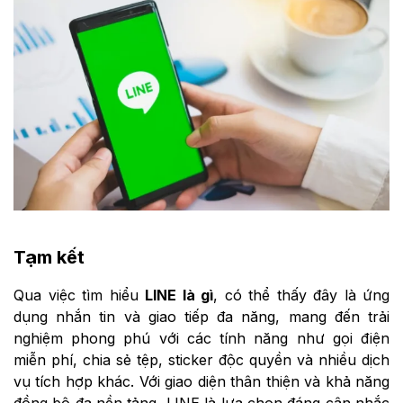
Tạm kết
Qua việc tìm hiểu
LINE là gì
, có thể thấy đây là ứng
dụng nhắn tin và giao tiếp đa năng, mang đến trải
nghiệm phong phú với các tính năng như gọi điện
miễn phí, chia sẻ tệp, sticker độc quyền và nhiều dịch
vụ tích hợp khác. Với giao diện thân thiện và khả năng