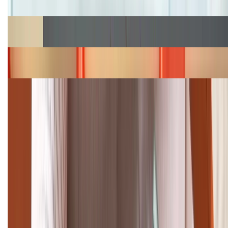
hấp dẫn
Cập nhật bảng giá Galaxy S23 (Plus, Ultra) cũ, mới
năm 2026
Bảng giá iPhone 15 cập nhật mới nhất tháng
08/2026
Cập nhật bảng giá điện thoại Samsung tháng 8:
Giảm đến 15.49 triệu
TỔNG ĐÀI HỖ TRỢ
(08H30 - 21H30)
Tư vấn mua hàng (miễn phí):
1800.6229
Khiếu nại - Góp ý:
088.99999.33