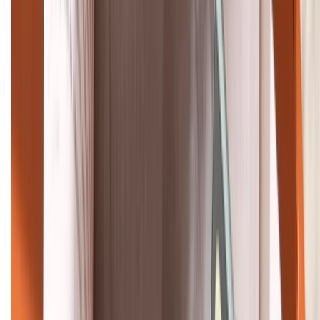
Bán hàng doanh nghiệp B2B:
088.99999.22
HỖ TRỢ THANH TOÁN