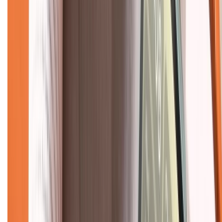
Dịch vụ bảo hành mở rộng
Hình thức thanh toán
Tra cứu bảo hành
Tra cứu điểm XTMember
Hướng dẫn mua hàng trả góp
Dịch vụ bán hàng B2B
Chính sách
Bảo hành mở rộng
Chính sách dùng sản phẩm 7 ngày miễn phí
Chính sách đổi trả
Chính sách bảo hành
Chính sách bảo mật thông tin
Chính sách kiểm hàng