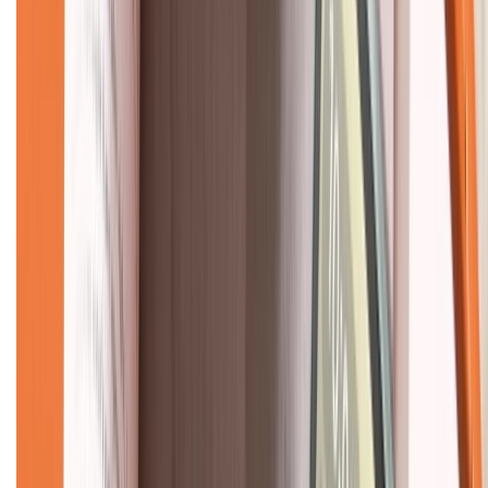
Về chúng tôi
Giới thiệu về XTMobile
Liên hệ hợp tác
Hệ thống cửa hàng bán lẻ
Về trang chủ
Hỗ trợ khách hàng
Mua hàng trả góp
Mua hàng online