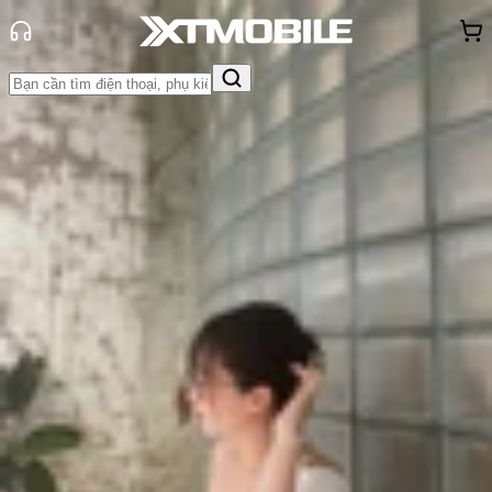
Trang chủ
Tin tức
Hỏi đáp
Tin Mới
Đánh Giá - Trên Tay
So Sánh
Tư vấn
Khuyến
mãi
Thủ thuật
Hỏi đáp
App - Game
Thông báo
Khách
hàng - Sự kiện
Modem C1X có trên iPhone nào?
Vai trò và sức mạnh ra sao?
Triệu Vy
Ngày đăng:
18/09/2025
Cập nhật:
18/09/2025