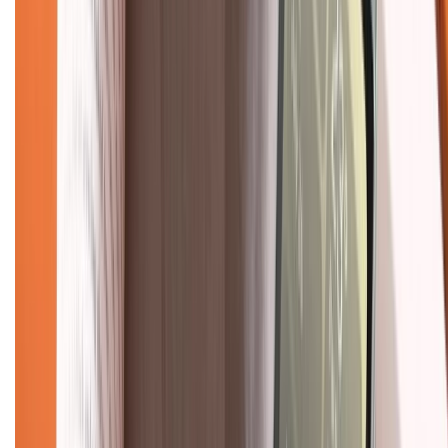
TỔNG ĐÀI HỖ TRỢ
Tư vấn mua hàng (miễn phí):
1800.6229
(08h30 - 21h30)
Khiếu nại - Góp ý:
088.99999.33
(09h00 - 18h00)
Trung tâm bảo hành:
028.710.89898
(08h30 - 21h00)
KẾT NỐI VỚI CHÚNG TÔI
Về chúng tôi