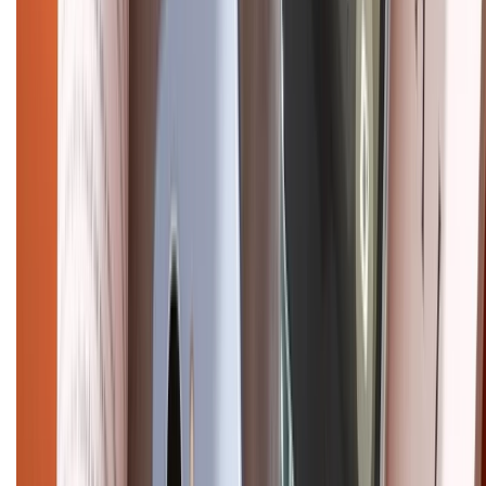
Pro
iPhone 17
iPhone 16
iPhone 16 Pro Max
iPhone 15
Pro Max
iPhone 15
Điện thoại Samsung
Samsung S26
Ultra
Samsung S26
Samsung S25
iPhone cũ
iPhone 17
cũ
iPhone 16 cũ
iPhone 16 Pro Max cũ
Copyright @2012 HỘ KINH DOANH CỬA HÀNG ĐIỆN THOẠI DI ĐỘNG
XTMOBILE. Số GPKD: 41A8052143 – Cấp ngày 11/05/2023. Địa chỉ: 50
Trần Quang Khải, Phường Tân Định, Quận 1, TP.HCM. Điện thoại:
1800.6229 (Miễn Phí)
Email: xtmobile.sg@gmail.com. Chịu trách nhiệm nội dung: Lê Xuân
Hoà