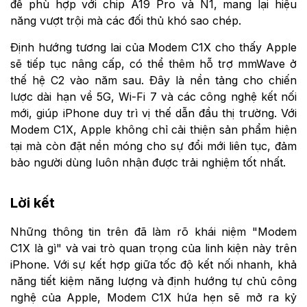
để phù hợp với chip A19 Pro và N1, mang lại hiệu
năng vượt trội mà các đối thủ khó sao chép.
Định hướng tương lai của Modem C1X cho thấy Apple
sẽ tiếp tục nâng cấp, có thể thêm hỗ trợ mmWave ở
thế hệ C2 vào năm sau. Đây là nền tảng cho chiến
lược dài hạn về 5G, Wi-Fi 7 và các công nghệ kết nối
mới, giúp iPhone duy trì vị thế dẫn đầu thị trường. Với
Modem C1X, Apple không chỉ cải thiện sản phẩm hiện
tại mà còn đặt nền móng cho sự đổi mới liên tục, đảm
bảo người dùng luôn nhận được trải nghiệm tốt nhất.
Lời kết
Những thông tin trên đã làm rõ khái niệm "Modem
C1X là gì" và vai trò quan trọng của linh kiện này trên
iPhone. Với sự kết hợp giữa tốc độ kết nối nhanh, khả
năng tiết kiệm năng lượng và định hướng tự chủ công
nghệ của Apple, Modem C1X hứa hẹn sẽ mở ra kỷ