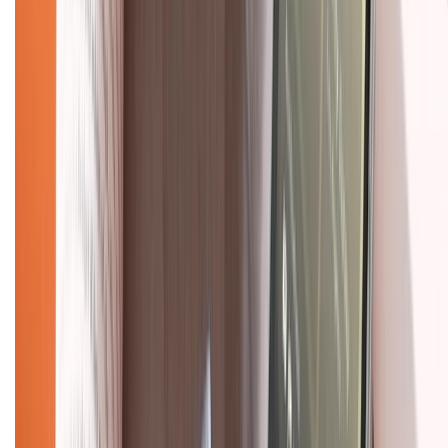
Giới thiệu về XTMobile
Liên hệ hợp tác
Hệ thống cửa hàng bán lẻ
Về trang chủ
Hỗ trợ khách hàng
Mua hàng trả góp
Mua hàng online
Dịch vụ bảo hành mở rộng
Hình thức thanh toán
Tra cứu bảo hành
Tra cứu điểm XTMember
Hướng dẫn mua hàng trả góp
Dịch vụ bán hàng B2B