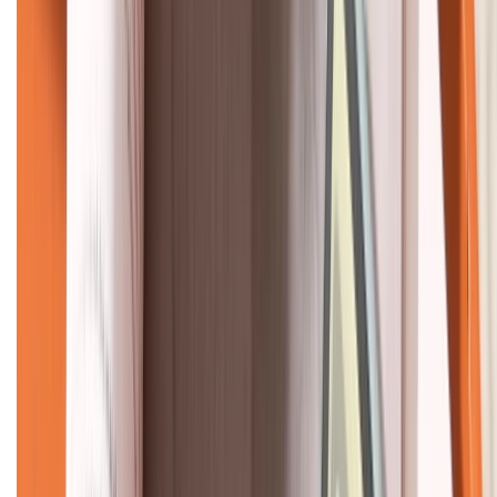
KẾT NỐI VỚI CHÚNG TÔI
CHỨNG NHẬN