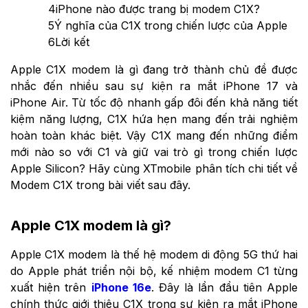
4
iPhone nào được trang bị modem C1X?
5
Ý nghĩa của C1X trong chiến lược của Apple
6
Lời kết
Apple C1X modem là gì đang trở thành chủ đề được
nhắc đến nhiều sau sự kiện ra mắt iPhone 17 và
iPhone Air. Từ tốc độ nhanh gấp đôi đến khả năng tiết
kiệm năng lượng, C1X hứa hẹn mang đến trải nghiệm
hoàn toàn khác biệt. Vậy C1X mang đến những điểm
mới nào so với C1 và giữ vai trò gì trong chiến lược
Apple Silicon? Hãy cùng XTmobile phân tích chi tiết về
Modem C1X trong bài viết sau đây.
Apple C1X modem là gì?
Apple C1X modem là thế hệ modem di động 5G thứ hai
do Apple phát triển nội bộ, kế nhiệm modem C1 từng
xuất hiện trên
iPhone 16e
. Đây là lần đầu tiên Apple
chính thức giới thiệu C1X trong sự kiện ra mắt iPhone