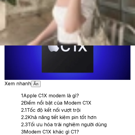
Theo dõi XTMobile trên
Xem nhanh
Ẩn
1
Apple C1X modem là gì?
2
Điểm nổi bật của Modem C1X
2.1
Tốc độ kết nối vượt trội
2.2
Khả năng tiết kiệm pin tốt hơn
2.3
Tối ưu hóa trải nghiệm người dùng
3
Modem C1X khác gì C1?