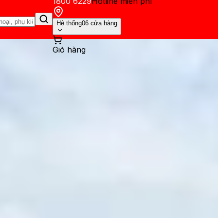
1800 6229
Hotline miễn phí
Hệ thống
06 cửa hàng
Giỏ hàng
ến mãi
Thủ thuật
Hỏi đáp
App - Game
Thông báo
Khách hàng 
ZP/A là của nước nào? Dùng 