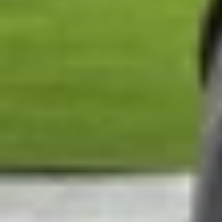
đã mở rộng áp dụng cho một số quốc gia Đông Na
hóa logistics.