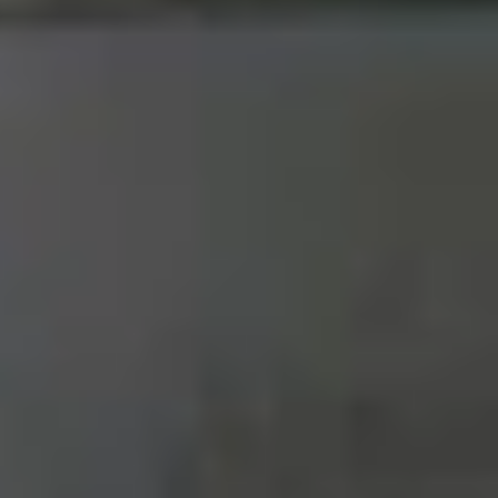
series mới nhất, camera cao cấp và hệ điều hành
g) và một số tinh chỉnh phần mềm nhỏ như ngôn
 trợ đầy đủ 5G toàn cầu và FaceTime không giới
 hưởng đến trải nghiệm cốt lõi. Đây là lựa chọn
 Apple, nên chất lượng của từng chiếc iPhone là
ác mã khác. Những mẫu máy này đều sử dụng linh