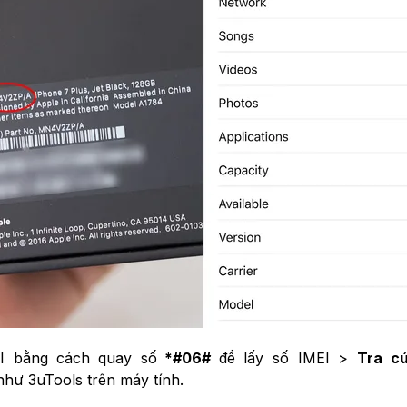
EI bằng cách
quay số
*#06#
để lấy số IMEI >
Tra cứ
hư 3uTools trên máy tính.