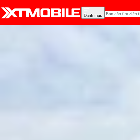
Danh mục
Trang chủ
Tin tức
Hỏi đáp
Tin Mới
Đánh Giá - Trên Tay
So Sánh
Tư vấn
Khuy
ZP/A là bản gì? iPhone 
Hồng Huệ
Ngày đăng:
12/11/2025
Cập nhật:
12/11/2025
Theo dõi XTMobile trên