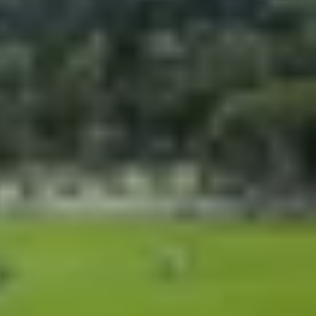
c biệt khi thị trường iPhone xách tay ngày càng đa
hối chính thức tại các khu vực này. Đây là loại
 hãng. Theo cập nhật mới nhất từ Apple, mã ZP/A