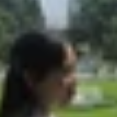
 dụng
hắc mắc
ZP/A là bản gì
, có gì đặc biệt và xuất xứ từ đâu, đặ
 tiết về mã ZP/A, giúp bạn yên tâm hơn khi chọn mua.
ành cho thị trường Hong Kong và Macau, được Apple phân p
y về Việt Nam với giá cạnh tranh hơn so với hàng chính