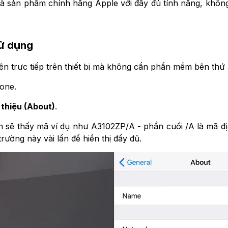
ó là sản phẩm chính hãng Apple với đầy đủ tính năng, khô
sử dụng
ện trực tiếp trên thiết bị mà không cần phần mềm bên thứ
one.
 thiệu (About)
.
n sẽ thấy mã ví dụ như A3102ZP/A - phần cuối /A là mã 
rường này vài lần để hiển thị đầy đủ.