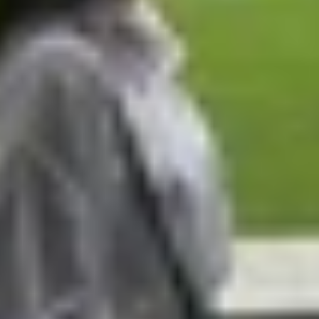
m Á như Singapore, Thái Lan, Malaysia và Đài Loan, phả