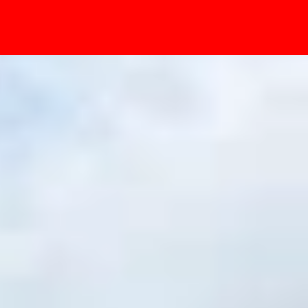
- Sự kiện
có tốt không?