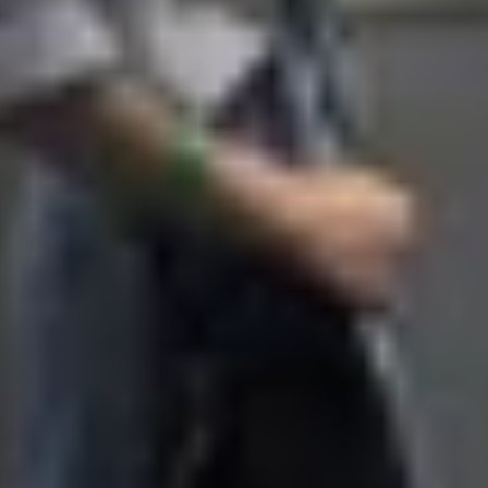
ần cứng so với các mã khác vì tất cả đều sử dụng chip A-
ter sạc (thường là loại 3 chấu phù hợp chuẩn Hong Kon
 bạn đang dùng iPhone 16 series với mã ZP/A, máy sẽ hỗ
le, giúp phân loại sản phẩm theo thị trường mà không ảnh
 khẩu thấp hơn.
ều được lắp ráp tại các nhà máy theo quy chuẩn chung của
ữu về độ bền, hiệu suất hay độ tin cậy giữa ZP/A và c
kỹ thuật thống nhất của Apple.