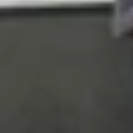
Về cấu hình, iPhone ZP/A không khác biệt về ph
iOS mượt mà. Điểm khác biệt chính nằm ở adap
ngữ mặc định hoặc hỗ trợ mạng địa phương. Nếu
hạn, giống như bất kỳ mẫu iPhone nào khác.
Nhìn chung, ZP/A chỉ là "dấu ấn địa lý" của App
phổ biến cho người dùng Việt Nam nhờ giá nhập
iPhone ZP/A có tốt không?
Tất cả iPhone trên thế giới, bao gồm mã ZP/A, đ
đồng đều như nhau. Không có sự khác biệt cố h
kiện cao cấp, với tuổi thọ pin và các tiêu chuẩn 