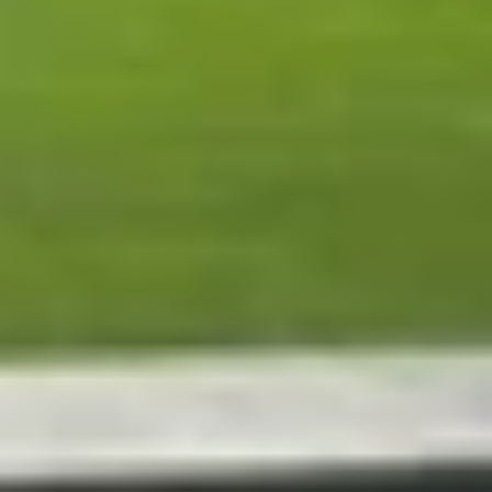
n ánh sự điều chỉnh phân phối khu vực để tối ưu