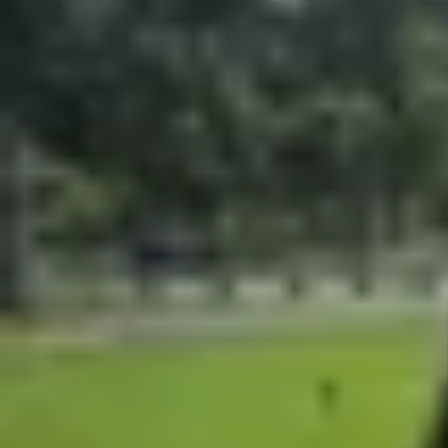
Xem nhanh
Ẩn
1
iPhone ZP/A là bản gì?
2
iPhone ZP/A có tốt không?
3
Cách nhận biết mã máy iPhone đang sử
4
So sánh iPhone ZP/A với iPhone VN/A
5
Có nên mua iPhone ZP/A không?
6
Những lưu ý khi mua iPhone ZP/A
7
Tạm kết
Nhiều người dùng iPhone tại Việt Nam thường t
dạng. Bài viết này của XTmobile sẽ giải thích chi
iPhone ZP/A là bản gì?
iPhone ZP/A là mã model chỉ phiên bản
iPhone
d
máy bản quốc tế, thường được nhập khẩu xách ta