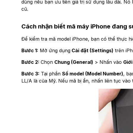
dùng nếu bạn ưu tiên giá trị sử dụng lâu dài. N
cũ.
Cách nhận biết mã máy iPhone đang 
Để kiểm tra mã model iPhone, bạn có thể thực hi
Bước 1:
Mở ứng dụng
Cài đặt (Settings)
trên iPh
Bước 2:
Chọn
Chung (General)
> Nhấn vào
Giới
Bước 3:
Tại phần
Số model (Model Number)
, bạ
LL/A là của Mỹ. Nếu mã bị ẩn, nhấn liên tục vào t