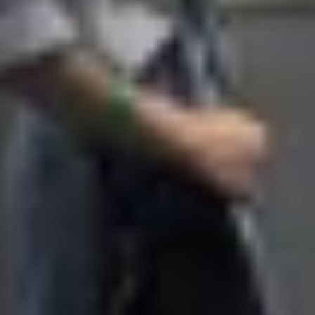
 iPhone mới, iPhone CPO hiện đang trở thành lựa chọn lý tư
giúp iPhone CPO giữ được độ tin cậy cao, gần như không t
g CPO?
ránh hàng giả, người dùng cần chú ý các dấu hiệu nhận b
 kế tối giản, thường màu trắng, in dòng chữ “
Apple Cert
t sau ghi số serial và mã IMEI, đôi khi kèm ký hiệu “
RFB
chính thức của Apple, nhập mã IMEI từ hộp hoặc thân m
áng, đó là iPhone CPO chưa kích hoạt.
le Store hoặc các đại lý ủy quyền để đảm bảo tính xác th