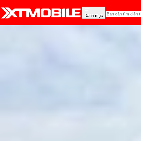
Danh mục
Trang chủ
Tin tức
Hỏi đáp
Tin Mới
Đánh Giá - Trên Tay
So Sánh
Tư vấn
Khuy
iPhone CPO là gì? Có n
Hồng Huệ
Ngày đăng:
25/08/2025
Cập nhật:
25/08/2025
Theo dõi XTMobile trên