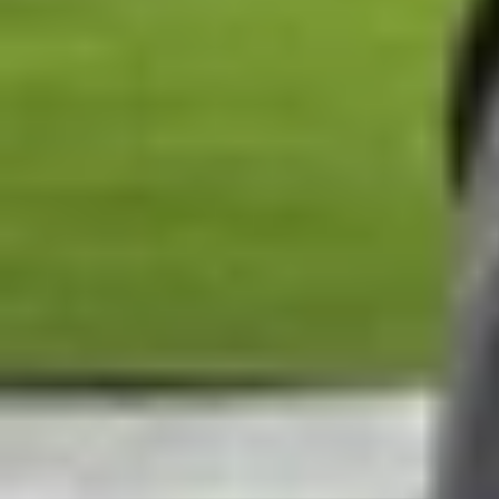
iPhone CPO là gì?
iPhone CPO, viết tắt của Certified Pre-Owned, l
kỹ lưỡng và tân trang lại bằng linh kiện chính 
với iPhone mới. Sau khi được sửa chữa, iPhone 