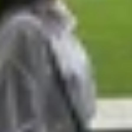
à những chiếc
iPhone
đã qua sử dụng hoặc gặp lỗi nhỏ trong 
hãng. Những thiết bị này trải qua quy trình kiểm định ngh
CPO được cấp mã IMEI mới, đóng gói nguyên seal, đi kèm đ