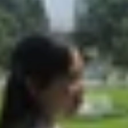
CPO?
gì nhau?
 gì nhau?
 tinh tế và hiệu năng vượt trội. Tuy nhiên, không phải ai
xuất hiện như một lựa chọn hấp dẫn, mang đến cơ hội tr
ưới đây của XTmobile sẽ cung cấp mọi thông tin chi tiết, g