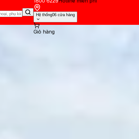
1800 6229
Hotline miễn phí
Hệ thống
06 cửa hàng
Giỏ hàng
ến mãi
Thủ thuật
Hỏi đáp
App - Game
Thông báo
Khách hàng 
ên mua iPhone CPO không?