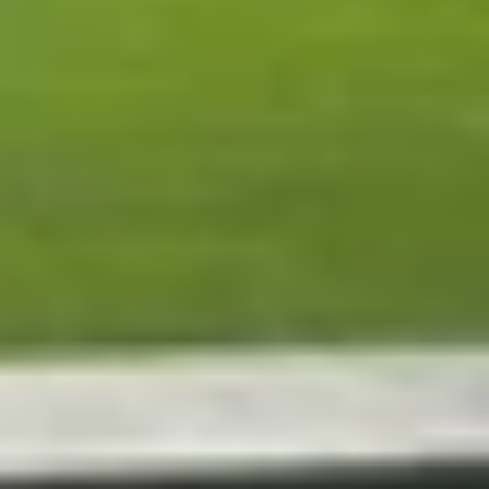
quá trình sản xuất, được Apple thu hồi, kiểm tra
iêm ngặt, đảm bảo chất lượng gần như tương đương
ầy đủ phụ kiện và bảo hành chính hãng 12 tháng.