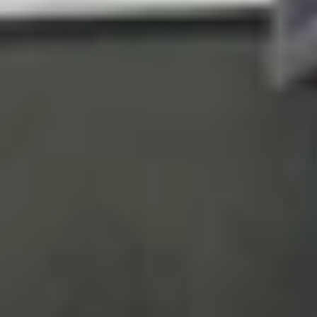
Với mức giá thấp hơn từ 1 - 3 triệu đồng so với
mà vẫn tiết kiệm chi phí. Sự đảm bảo từ Apple 
Làm thế nào để nhận biết iPhone hàn
Để đảm bảo mua đúng iPhone CPO chính hãng và t
Kiểm tra vỏ hộp:
Hộp iPhone CPO có thiết
hình ảnh sản phẩm như hộp iPhone mới. Mặ
Xác minh mã IMEI:
Truy cập trang web 
activate your iPhone
” và bảo hành 12 th
Mua từ nguồn uy tín:
Ưu tiên mua tại App
gốc.