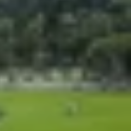
 cũng đủ ngân sách để sở hữu một chiếc iPhone mới
ải nghiệm sản phẩm Apple chất lượng cao với mức
iúp bạn đưa ra quyết định mua sắm thông minh.