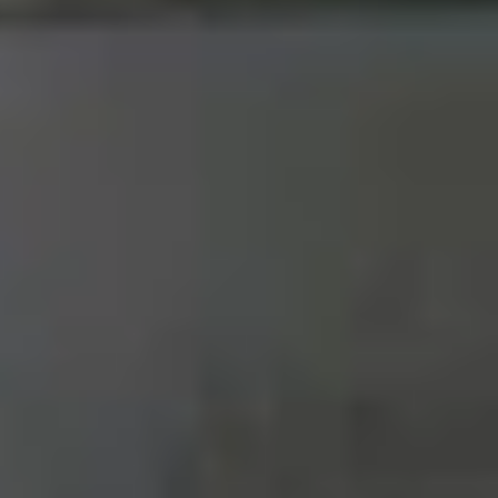
ởng cho những ai muốn sở hữu thiết bị chính hãng
hua kém sản phẩm mới xuất xưởng.
iết sau:
ified Pre-Owned
” rõ ràng ở mặt trước, không có
” (Refurbished).
áy để kiểm tra. Nếu kết quả hiển thị “
Please
ực, tránh rủi ro từ các cửa hàng không rõ nguồn