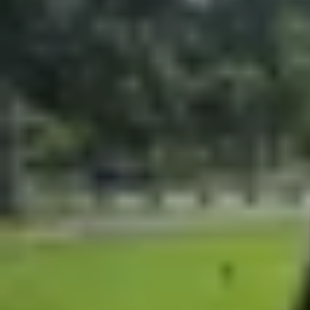
Xem nhanh
Ẩn
1
iPhone CPO là gì?
2
Làm thế nào để nhận biết iPhone hàng 
3
Ưu và nhược điểm của iPhone CPO
3.1
Ưu điểm
3.2
Nhược điểm
4
iPhone CPO và iPhone chính hãng khác 
5
iPhone CPO và iPhone Refurbished khác
6
Có nên mua iPhone CPO không?
7
Tạm kết
iPhone luôn giữ vững vị thế dẫn đầu với thiết kế
nguyên đai nguyên kiện. Đây là lúc iPhone CPO 
giá phải chăng. Vậy
iPhone CPO là gì
? Bài viết d