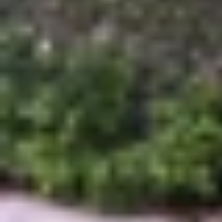
Dù vẫn xuất hiện khá nhiều trên thị trường với 
hợp lý. Các mẫu này đều chạy trên chip Apple A1
cập nhật iOS cho những model này, đồng nghĩa v