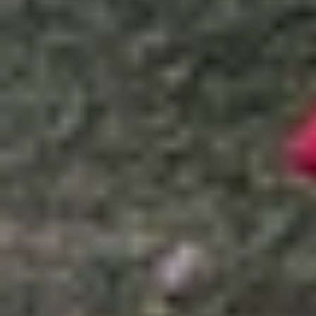
Xem nhanh
Ẩn
1
Top mẫu iPhone không còn đáng "xuống ti
1.1
iPhone 8, iPhone 7 trở về trước
1.2
iPhone X
1.3
iPhone 12 mini, iPhone 13 mini
1.4
iPhone 13 Pro, iPhone 13 Pro Max
1.5
Nên mua iPhone đời cũ ở đâu chất lượn
Top mẫu iPhone không còn đáng "xuống
Trong năm 2025, thị trường iPhone vẫn vô cùng s
nào cũng đáng để đầu tư, nhất là khi Apple đã
trường. Nếu bạn đang phân vân giữa các mẫu 
để đưa ra lựa chọn thông minh hơn.
iPhone 8, iPhone 7 trở về trước