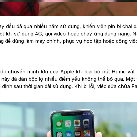
y đều đã qua nhiều năm sử dụng, khiến viên pin bị chai đá
biệt khi sử dụng 4G, gọi video hoặc chạy ứng dụng nặng. 
g để dùng làm máy chính, phục vụ học tập hoặc công việc 
c chuyển mình lớn của Apple khi loại bỏ nút Home vật lý 
này đã dần bộc lộ nhiều điểm yếu không thể bỏ qua. Một t
nh sau thời gian dài sử dụng. Khi bị lỗi, việc sửa chữa Fa