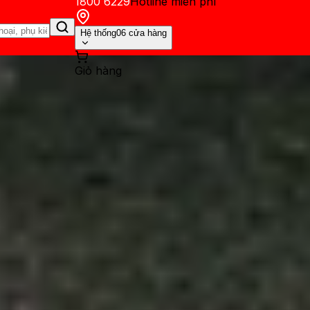
1800 6229
Hotline miễn phí
Hệ thống
06 cửa hàng
Giỏ hàng
ến mãi
Thủ thuật
Hỏi đáp
App - Game
Thông báo
Khách hàng 
Phone không nên mua trong