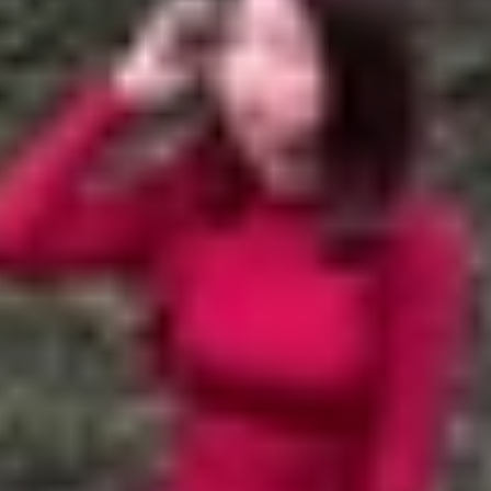
ền" ở thời điểm hiện tại
g, bảo hành uy tín
 tiền" ở thời điểm hiện tại
ôi động với hàng loạt lựa chọn trải dài từ iPhone 7 cho đế
 ngừng hỗ trợ phần mềm hoặc những model này bộc lộ nh
iPhone trong năm nay, hãy tham khảo ngay danh sách n