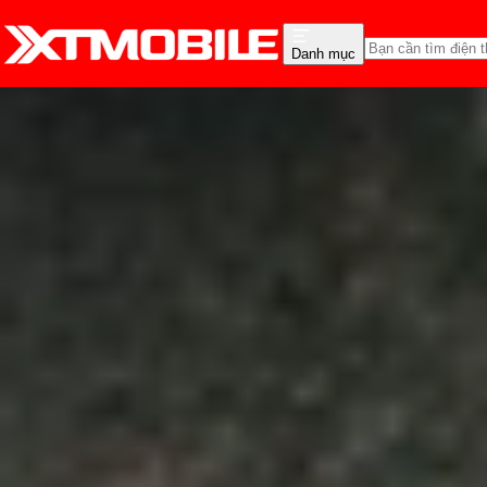
Danh mục
Trang chủ
Tin tức
Tư vấn
Tin Mới
Đánh Giá - Trên Tay
So Sánh
Tư vấn
Khuy
Danh sách những mẫu i
Anh Thư
Ngày đăng:
11/06/2025
Cập nhật:
11/06/2025
Theo dõi XTMobile trên