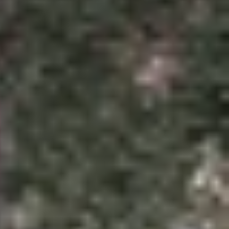
n iPhone 16. Tuy nhiên, không phải iPhone đời cũ
iều điểm yếu sau thời gian dài có mặt trên thị
hững mẫu iPhone không nên mua trong năm 2025