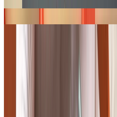
năm 2026
Bảng giá iPhone 15 cập nhật mới nhất tháng
08/2026
Cập nhật bảng giá điện thoại Samsung tháng 8:
Giảm đến 15.49 triệu
TỔNG ĐÀI HỖ TRỢ
(08H30 - 21H30)
Tư vấn mua hàng (miễn phí):
1800.6229
Khiếu nại - Góp ý:
088.99999.33
Bán hàng doanh nghiệp B2B: