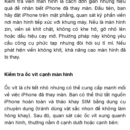
Kiểm tra viền màn hình là cách đơn giản nhưng hiệu
quả để nhận biết iPhone đã thay màn. Đầu tiên, bạn
hãy đặt iPhone trên mặt phẳng, quan sát kỹ phần viền
nơi màn hình tiếp xúc với khung máy. Nếu là màn hình
zin, viền sẽ
khít chặt, không có khe hở, gờ nhô lên
hoặc dấu hiệu cạy mở. Phương pháp này không yêu
cầu công cụ phức tạp nhưng đòi hỏi sự tỉ mỉ. Nếu
phát hiện viền không khít, khả năng cao màn hình đã
bị thay.
Kiểm tra ốc vít cạnh màn hình
Ốc vít là chi tiết nhỏ nhưng có thể cung cấp manh mối
về việc iPhone đã thay màn. Bạn có thể thử tắt nguồn
iPhone hoàn toàn và tháo khay SIM bằng dụng cụ
chuyên dụng (tránh dùng vật sắc nhọn để không làm
hỏng khay). Sau đó, quan sát các ốc vít xung quanh
màn hình, thường nằm ở cạnh dưới hoặc cạnh bên: