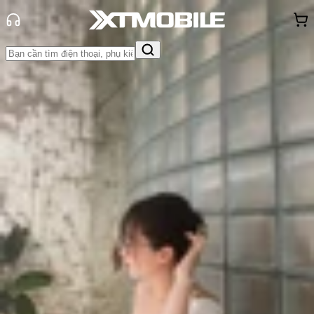
Trang chủ
Tin tức
Hỏi đáp
Tin Mới
Đánh Giá - Trên Tay
So Sánh
Tư vấn
Khuyến
mãi
Thủ thuật
Hỏi đáp
App - Game
Thông báo
Khách
hàng - Sự kiện
Có nên mua iPhone đã thay màn
hay không? Cách nhận biết iPhone
thay màn
Triệu Vy
Ngày đăng:
03/06/2025