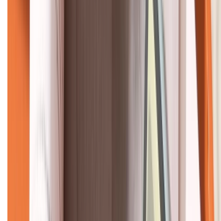
KẾT NỐI VỚI CHÚNG TÔI
CHỨNG NHẬN