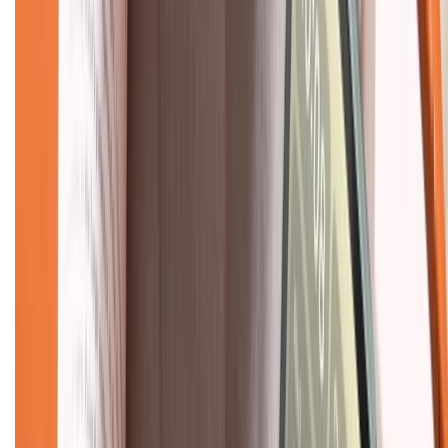
Về chúng tôi
Giới thiệu về XTMobile
Liên hệ hợp tác
Hệ thống cửa hàng bán lẻ
Về trang chủ
Hỗ trợ khách hàng
Mua hàng trả góp