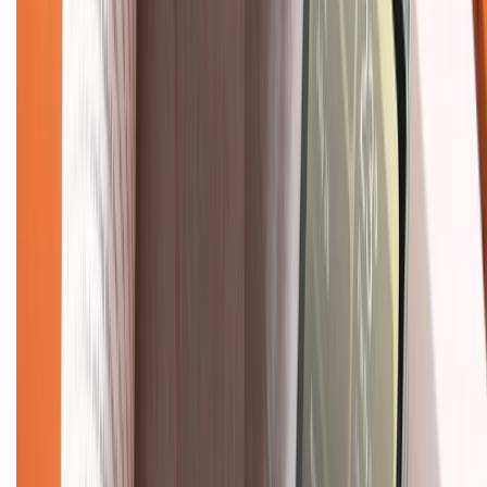
Mua hàng online
Dịch vụ bảo hành mở rộng
Hình thức thanh toán
Tra cứu bảo hành
Tra cứu điểm XTMember
Hướng dẫn mua hàng trả góp
Dịch vụ bán hàng B2B
Chính sách
Bảo hành mở rộng
Chính sách dùng sản phẩm 7 ngày miễn phí
Chính sách đổi trả
Chính sách bảo hành