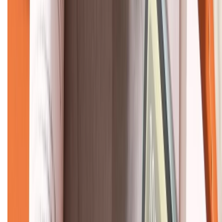
KẾT NỐI VỚI CHÚNG TÔI
CHỨNG NHẬN