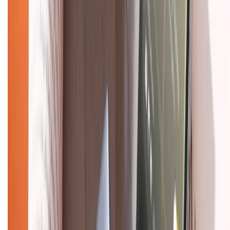
Chính sách bảo mật thông tin
Chính sách kiểm hàng
TỔNG ĐÀI HỖ TRỢ
Tư vấn mua hàng (miễn phí):
1800.6229
(08h30 - 21h30)
Khiếu nại - Góp ý:
088.99999.33
(09h00 - 18h00)
Trung tâm bảo hành:
028.710.89898
(08h30 - 21h00)
KẾT NỐI VỚI CHÚNG TÔI