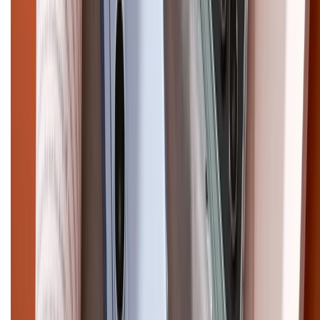
Điện thoại iPhone
iPhone 17 Pro Max
iPhone 17
Pro
iPhone 17
iPhone 16
iPhone 16 Pro Max
iPhone 15
Pro Max
iPhone 15
Điện thoại Samsung
Samsung S26
Ultra
Samsung S26
Samsung S25
iPhone cũ
iPhone 17
cũ
iPhone 16 cũ
iPhone 16 Pro Max cũ
Copyright @2012 HỘ KINH DOANH CỬA HÀNG ĐIỆN THOẠI DI ĐỘNG
XTMOBILE. Số GPKD: 41A8052143 – Cấp ngày 11/05/2023. Địa chỉ: 50
Trần Quang Khải, Phường Tân Định, Quận 1, TP.HCM. Điện thoại:
1800.6229 (Miễn Phí)
Email: xtmobile.sg@gmail.com. Chịu trách nhiệm nội dung: Lê Xuân
Hoà