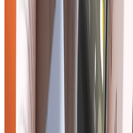
Về chúng tôi
Giới thiệu về XTMobile
Liên hệ hợp tác
Hệ thống cửa hàng bán lẻ
Về trang chủ
Hỗ trợ khách hàng
Mua hàng trả góp
Mua hàng online
Dịch vụ bảo hành mở rộng
Hình thức thanh toán
Tra cứu bảo hành
Tra cứu điểm XTMember