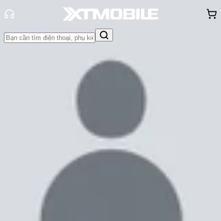
Trang chủ
Tin tức
Tin Mới
Tin Mới
Đánh Giá - Trên Tay
So Sánh
Tư vấn
Khuyến
mãi
Thủ thuật
Hỏi đáp
App - Game
Thông báo
Khách
hàng - Sự kiện
iOS 18 beta 3 đã có mặt để khắc
phục lỗi và bổ sung một số tính
năng mới
Cam Ngoan
Ngày đăng:
09/07/2024