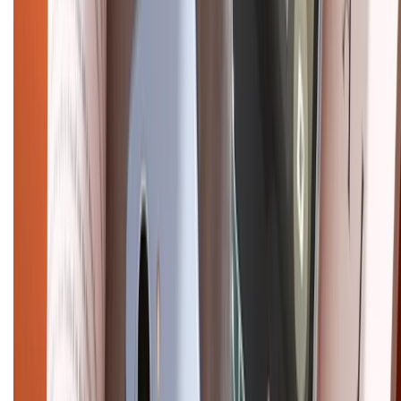
Hướng dẫn mua hàng trả góp
Dịch vụ bán hàng B2B
Chính sách
Bảo hành mở rộng
Chính sách dùng sản phẩm 7 ngày miễn phí
Chính sách đổi trả
Chính sách bảo hành
Chính sách bảo mật thông tin
Chính sách kiểm hàng
HỖ TRỢ THANH TOÁN