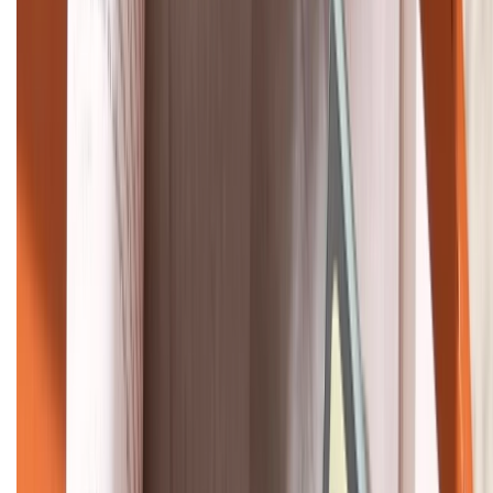
Khiếu nại - Góp ý:
088.99999.33
Bán hàng doanh nghiệp B2B:
088.99999.22
HỖ TRỢ THANH TOÁN