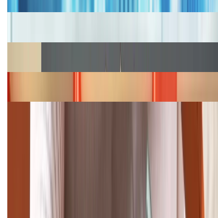
Cập nhật bảng giá iPhone năm 2026: Giá tốt, ưu đãi
hấp dẫn
Cập nhật bảng giá Galaxy S23 (Plus, Ultra) cũ, mới
năm 2026
Bảng giá iPhone 15 cập nhật mới nhất tháng
08/2026
Cập nhật bảng giá điện thoại Samsung tháng 8:
Giảm đến 15.49 triệu
TỔNG ĐÀI HỖ TRỢ
(08H30 - 21H30)
Tư vấn mua hàng (miễn phí):
1800.6229