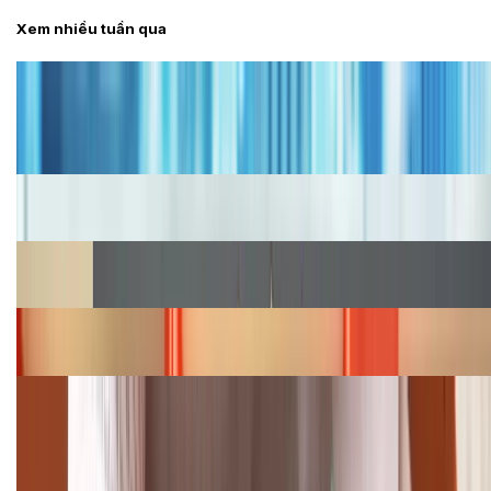
Xem nhiều tuần qua
Tư vấn
Bảng giá iPhone cũ mới nhất trong tháng 8 năm
2026, giá siêu hấp dẫn
Cập nhật bảng giá iPhone năm 2026: Giá tốt, ưu đãi
hấp dẫn
Cập nhật bảng giá Galaxy S23 (Plus, Ultra) cũ, mới
năm 2026
Bảng giá iPhone 15 cập nhật mới nhất tháng
08/2026
Cập nhật bảng giá điện thoại Samsung tháng 8:
Giảm đến 15.49 triệu
TỔNG ĐÀI HỖ TRỢ