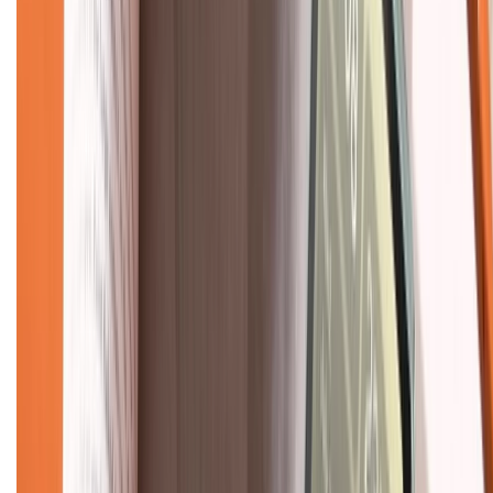
Hệ thống cửa hàng bán lẻ
Về trang chủ
Hỗ trợ khách hàng
Mua hàng trả góp
Mua hàng online
Dịch vụ bảo hành mở rộng
Hình thức thanh toán
Tra cứu bảo hành
Tra cứu điểm XTMember
Hướng dẫn mua hàng trả góp
Dịch vụ bán hàng B2B
Chính sách
Bảo hành mở rộng