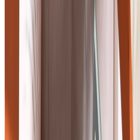
(08H30 - 21H30)
Tư vấn mua hàng (miễn phí):
1800.6229
Khiếu nại - Góp ý:
088.99999.33
Bán hàng doanh nghiệp B2B:
088.99999.22
HỖ TRỢ THANH TOÁN