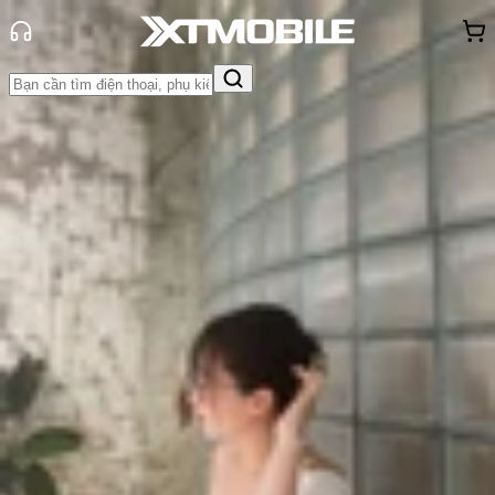
Trang chủ
Tin tức
Thủ thuật
Tin Mới
Đánh Giá - Trên Tay
So Sánh
Tư vấn
Khuyến
mãi
Thủ thuật
Hỏi đáp
App - Game
Thông báo
Khách
hàng - Sự kiện
Cách điều khiển iPhone bằng mắt
với Eye Tracking trên iOS 18
Triệu Vy
Ngày đăng:
04/07/2024
Cập nhật:
04/07/2024