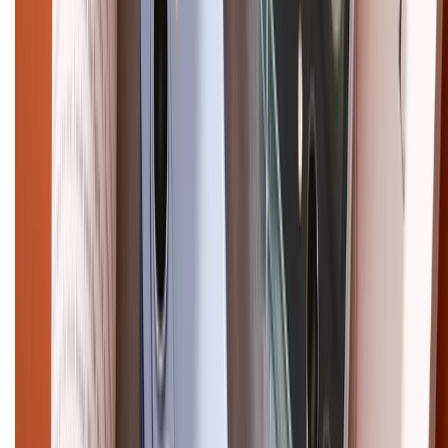
Điện thoại iPhone
iPhone 17 Pro Max
iPhone 17
Pro
iPhone 17
iPhone 16
iPhone 16 Pro Max
iPhone 15
Pro Max
iPhone 15
Điện thoại Samsung
Samsung S26
Ultra
Samsung S26
Samsung S25
iPhone cũ
iPhone 17
cũ
iPhone 16 cũ
iPhone 16 Pro Max cũ
Copyright @2012 HỘ KINH DOANH CỬA HÀNG ĐIỆN THOẠI DI ĐỘNG
XTMOBILE. Số GPKD: 41A8052143 – Cấp ngày 11/05/2023. Địa chỉ: 50
Trần Quang Khải, Phường Tân Định, Quận 1, TP.HCM. Điện thoại:
1800.6229 (Miễn Phí)
Email: xtmobile.sg@gmail.com. Chịu trách nhiệm nội dung: Lê Xuân
Hoà