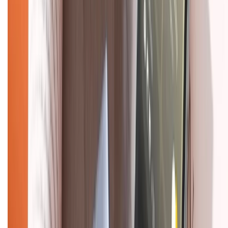
KẾT NỐI VỚI CHÚNG TÔI
Về chúng tôi
Giới thiệu về XTMobile
Liên hệ hợp tác
Hệ thống cửa hàng bán lẻ
Về trang chủ
Hỗ trợ khách hàng
Mua hàng trả góp
Mua hàng online
Dịch vụ bảo hành mở rộng