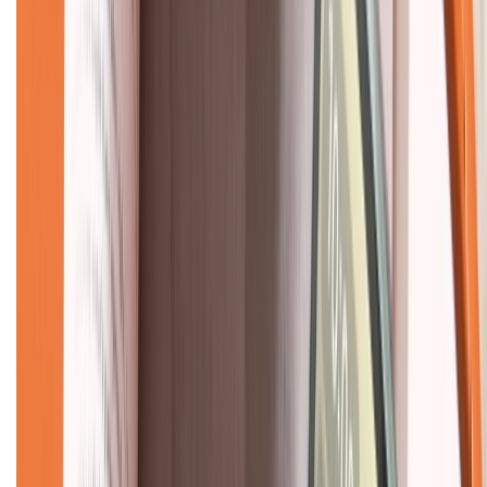
CHỨNG NHẬN
Về chúng tôi
Giới thiệu về XTMobile
Liên hệ hợp tác