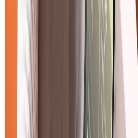
Chính sách dùng sản phẩm 7 ngày miễn phí
Chính sách đổi trả
Chính sách bảo hành
Chính sách bảo mật thông tin
Chính sách kiểm hàng
TỔNG ĐÀI HỖ TRỢ
Tư vấn mua hàng (miễn phí):
1800.6229
(08h30 - 21h30)
Khiếu nại - Góp ý:
088.99999.33
(09h00 - 18h00)
Trung tâm bảo hành:
028.710.89898
(08h30 - 21h00)