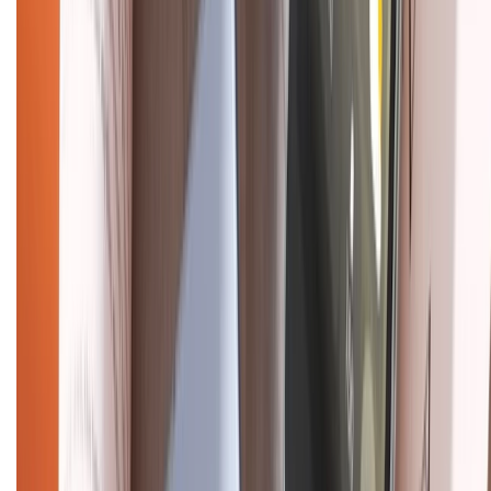
Hình thức thanh toán
Tra cứu bảo hành
Tra cứu điểm XTMember
Hướng dẫn mua hàng trả góp
Dịch vụ bán hàng B2B
Chính sách
Bảo hành mở rộng
Chính sách dùng sản phẩm 7 ngày miễn phí
Chính sách đổi trả
Chính sách bảo hành
Chính sách bảo mật thông tin
Chính sách kiểm hàng