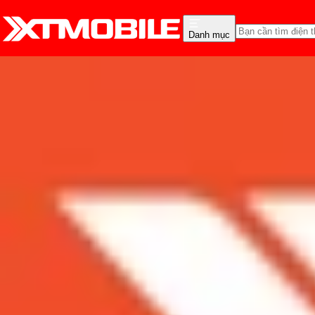
Danh mục
Trang chủ
Tin tức
Thủ thuật
Tin Mới
Đánh Giá - Trên Tay
So Sánh
Tư vấn
Khuy
Hướng dẫn 7 cách tối ư
Admin
Ngày đăng:
23/03/2024
Cập nhật:
28/05/2026
Theo dõi XTMobile trên