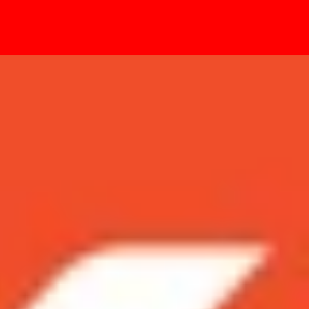
- Sự kiện
k