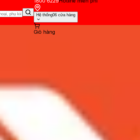
1800 6229
Hotline miễn phí
Hệ thống
06 cửa hàng
Giỏ hàng
ến mãi
Thủ thuật
Hỏi đáp
App - Game
Thông báo
Khách hàng 
u thời lượng pin trên MacBoo