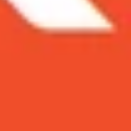
ăng mạnh mẽ và hệ điều hành MacOS độc đáo. Tuy
dòng laptop khác. Để giúp bạn có thể sử dụng