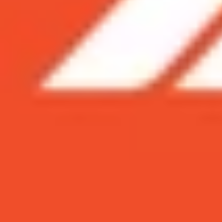
Xem nhanh
Ẩn
1
Đây là 7 cách giúp bạn tối ưu thời lượng
1.1
Giảm độ sáng màn hình để tiết kiệm pin
1.2
Tắt đèn nền bàn phím khi không sử dụ
1.3
Tắt các kết nối Bluetooth và Wi-Fi khôn
1.4
Tắt “Power Nap” để tiết kiệm năng lượ
1.5
Kiểm tra việc sử dụng năng lượng của
1.6
Thoát hoàn toàn các ứng dụng khi kh
1.7
Cập nhật phiên bản hệ điều hành Mac
1.8
Xem video ở chế độ toàn màn hình
1.9
Kết luận
Đây là 7 cách giúp bạn tối ưu thời lượ
MacBook là một trong những dòng laptop được y
nhiên, một trong những điểm yếu của MacBook