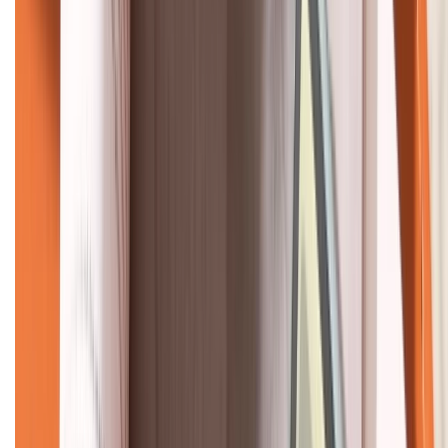
KẾT NỐI VỚI CHÚNG TÔI
CHỨNG NHẬN