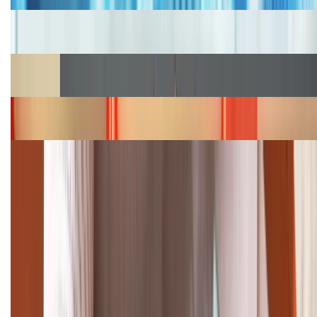
Cập nhật bảng giá iPhone năm 2026: Giá tốt, ưu đãi
hấp dẫn
Cập nhật bảng giá Galaxy S23 (Plus, Ultra) cũ, mới
năm 2026
Bảng giá iPhone 15 cập nhật mới nhất tháng
08/2026
Cập nhật bảng giá điện thoại Samsung tháng 8:
Giảm đến 15.49 triệu
TỔNG ĐÀI HỖ TRỢ
(08H30 - 21H30)
Tư vấn mua hàng (miễn phí):
1800.6229