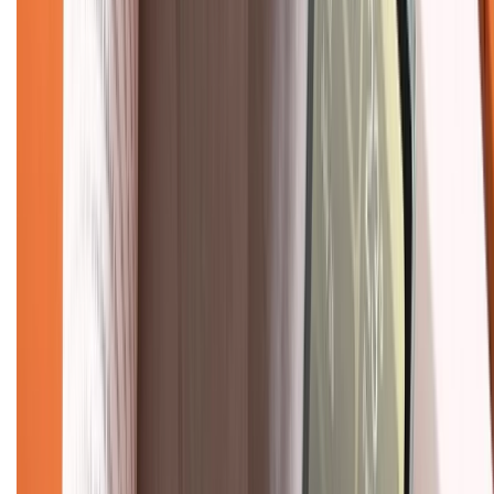
Chính sách kiểm hàng
TỔNG ĐÀI HỖ TRỢ
Tư vấn mua hàng (miễn phí):
1800.6229
(08h30 - 21h30)
Khiếu nại - Góp ý:
088.99999.33
(09h00 - 18h00)
Trung tâm bảo hành:
028.710.89898
(08h30 - 21h00)
KẾT NỐI VỚI CHÚNG TÔI