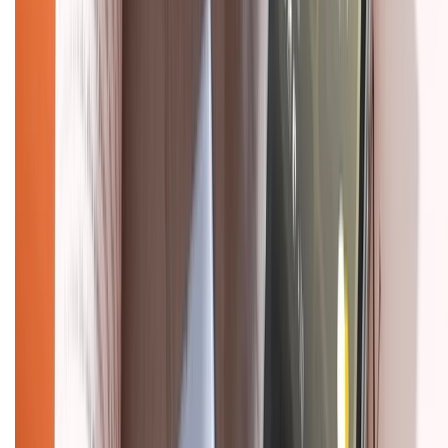
Dịch vụ bán hàng B2B
Chính sách
Bảo hành mở rộng
Chính sách dùng sản phẩm 7 ngày miễn phí
Chính sách đổi trả
Chính sách bảo hành
Chính sách bảo mật thông tin
Chính sách kiểm hàng
HỖ TRỢ THANH TOÁN