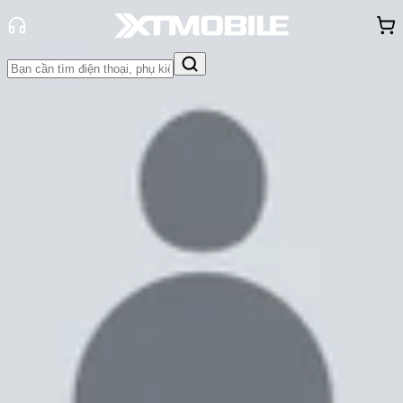
Trang chủ
Tin tức
Thủ thuật
Tin Mới
Đánh Giá - Trên Tay
So Sánh
Tư vấn
Khuyến
mãi
Thủ thuật
Hỏi đáp
App - Game
Thông báo
Khách
hàng - Sự kiện
Tại sao iPhone của bạn nhanh hết
pin? Cách để kéo dài tuổi thọ pin
iPhone
Cam Ngoan
Ngày đăng:
27/05/2024