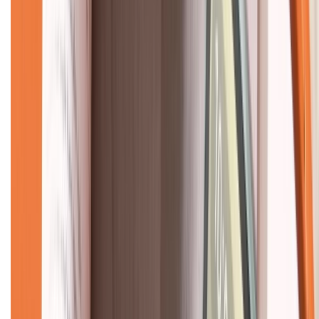
Về chúng tôi
Giới thiệu về XTMobile
Liên hệ hợp tác
Hệ thống cửa hàng bán lẻ
Về trang chủ
Hỗ trợ khách hàng
Mua hàng trả góp