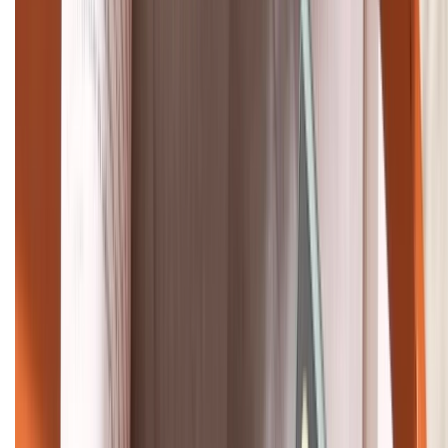
Khiếu nại - Góp ý:
088.99999.33
Bán hàng doanh nghiệp B2B:
088.99999.22
HỖ TRỢ THANH TOÁN