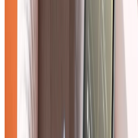
Về chúng tôi
Giới thiệu về XTMobile
Liên hệ hợp tác
Hệ thống cửa hàng bán lẻ
Về trang chủ
Hỗ trợ khách hàng
Mua hàng trả góp
Mua hàng online
Dịch vụ bảo hành mở rộng
Hình thức thanh toán
Tra cứu bảo hành
Tra cứu điểm XTMember
Hướng dẫn mua hàng trả góp