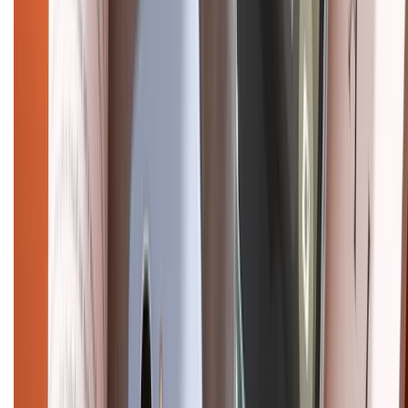
Điện thoại iPhone
iPhone 17 Pro Max
iPhone 17
Pro
iPhone 17
iPhone 16
iPhone 16 Pro Max
iPhone 15
Pro Max
iPhone 15
Điện thoại Samsung
Samsung S26
Ultra
Samsung S26
Samsung S25
iPhone cũ
iPhone 17
cũ
iPhone 16 cũ
iPhone 16 Pro Max cũ
Copyright @2012 HỘ KINH DOANH CỬA HÀNG ĐIỆN THOẠI DI ĐỘNG
XTMOBILE. Số GPKD: 41A8052143 – Cấp ngày 11/05/2023. Địa chỉ: 50
Trần Quang Khải, Phường Tân Định, Quận 1, TP.HCM. Điện thoại:
1800.6229 (Miễn Phí)
Email: xtmobile.sg@gmail.com. Chịu trách nhiệm nội dung: Lê Xuân
Hoà