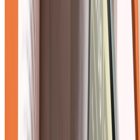
Mua hàng online
Dịch vụ bảo hành mở rộng
Hình thức thanh toán
Tra cứu bảo hành
Tra cứu điểm XTMember
Hướng dẫn mua hàng trả góp
Dịch vụ bán hàng B2B
Chính sách
Bảo hành mở rộng
Chính sách dùng sản phẩm 7 ngày miễn phí
Chính sách đổi trả
Chính sách bảo hành
Chính sách bảo mật thông tin