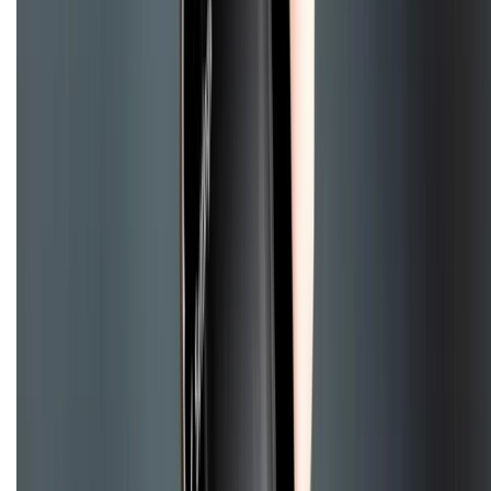
Hình thức thanh toán
Tra cứu bảo hành
Tra cứu điểm XTMember
Hướng dẫn mua hàng trả góp
Dịch vụ bán hàng B2B
Chính sách
Bảo hành mở rộng
Chính sách dùng sản phẩm 7 ngày miễn phí
Chính sách đổi trả
Chính sách bảo hành
Chính sách bảo mật thông tin
Chính sách kiểm hàng