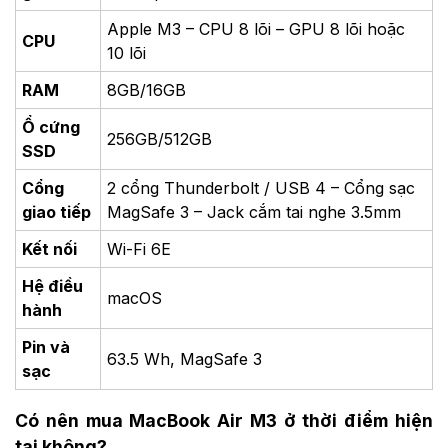
Apple M3 – CPU 8 lõi – GPU 8 lõi hoặc
CPU
10 lõi
RAM
8GB/16GB
Ổ cứng
256GB/512GB
SSD
Cổng
2 cổng Thunderbolt / USB 4 – Cổng sạc
giao tiếp
MagSafe 3 – Jack cắm tai nghe 3.5mm
Kết nối
Wi-Fi 6E
Hệ điều
macOS
hành
Pin và
63.5 Wh, MagSafe 3
sạc
Có nên mua MacBook Air M3 ở thời điểm hiện
tại không?