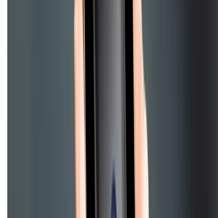
Điện thoại iPhone
iPhone 17 Pro Max
iPhone 17
Pro
iPhone 17
iPhone 16
iPhone 16 Pro Max
iPhone 15
Pro Max
iPhone 15
Điện thoại Samsung
Samsung S26
Ultra
Samsung S26
Samsung S25
iPhone cũ
iPhone 17
cũ
iPhone 16 cũ
iPhone 16 Pro Max cũ
Copyright @2012 HỘ KINH DOANH CỬA HÀNG ĐIỆN THOẠI DI ĐỘNG
XTMOBILE. Số GPKD: 41A8052143 – Cấp ngày 11/05/2023. Địa chỉ: 50
Trần Quang Khải, Phường Tân Định, Quận 1, TP.HCM. Điện thoại:
1800.6229 (Miễn Phí)
Email: xtmobile.sg@gmail.com. Chịu trách nhiệm nội dung: Lê Xuân
Hoà