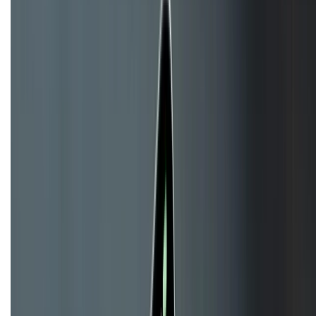
HỖ TRỢ THANH TOÁN
KẾT NỐI VỚI CHÚNG TÔI