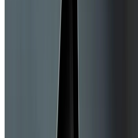
Giới thiệu về XTMobile
Liên hệ hợp tác
Hệ thống cửa hàng bán lẻ
Về trang chủ
Hỗ trợ khách hàng
Mua hàng trả góp
Mua hàng online
Hình thức thanh toán
Tra cứu bảo hành
Tra cứu điểm XTMember
Hướng dẫn mua hàng trả góp
Dịch vụ bán hàng B2B
Chính sách