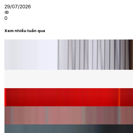
29/07/2026
0
Xem nhiều tuần qua
Tư vấn
Bảng giá Samsung S24 Ultra tại XTmobile tháng 8,
giảm sâu, ưu đãi bất ngờ
Cấu hình Samsung Galaxy Z Flip 8: Ra mắt với hai
phiên bản chip khác nhau
Siêu sale 8.8 - Săn deal rẻ vô đối: Mua điện thoại
giảm thêm đến 400K tại XTmobile!
Nên mua iPhone VN/A hay LL/A: So sánh chi tiết
máy nào tốt hơn?
Đây là cách sử dụng nút Action Button trên iPhone