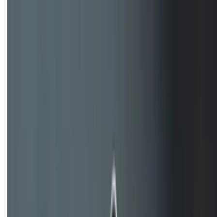
hiệu quả hơn!
TỔNG ĐÀI HỖ TRỢ
(08H30 - 21H30)
Tư vấn mua hàng (miễn phí):
1800.6229
Khiếu nại - Góp ý:
088.99999.33
Bán hàng doanh nghiệp B2B:
088.99999.22