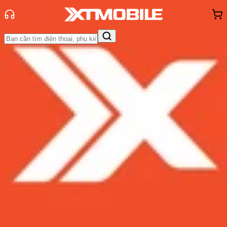
Trang chủ
Tin tức
Đánh Giá - Trên Tay
Tin Mới
Đánh Giá - Trên Tay
So Sánh
Tư vấn
Khuyến
mãi
Thủ thuật
Hỏi đáp
App - Game
Thông báo
Khách
hàng - Sự kiện
Đánh giá cấu hình MacBook Air M3:
Chip Apple M3 có mạnh như lời
đồn?
Admin
Ngày đăng:
07/03/2024