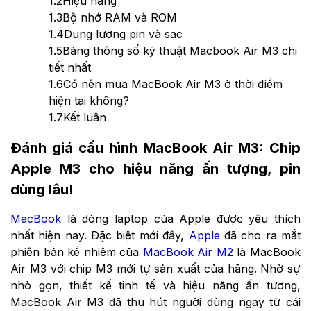
1.2
Hiệu năng
1.3
Bộ nhớ RAM và ROM
1.4
Dung lượng pin và sạc
1.5
Bảng thông số kỹ thuật Macbook Air M3 chi
tiết nhất
1.6
Có nên mua MacBook Air M3 ở thời điểm
hiện tại không?
1.7
Kết luận
Đánh giá cấu hình MacBook Air M3: Chip
Apple M3 cho hiệu năng ấn tượng, pin
dùng lâu!
MacBook
là dòng laptop của Apple được yêu thích
nhất hiện nay. Đặc biệt mới đây,
Apple
đã cho ra mắt
phiên bản kế nhiệm của
MacBook Air M2
là MacBook
Air M3 với chip M3 mới tự sản xuất của hãng. Nhờ sự
nhỏ gọn, thiết kế tinh tế và hiệu năng ấn tượng,
MacBook Air M3 đã thu hút người dùng ngay từ cái