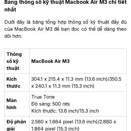
Bảng thông số kỹ thuật Macbook Air M3 chi tiết
nhất
Dưới đây là bảng tổng hợp thông số kỹ thuật đầy đủ
của MacBook Air M3 để bạn đọc có thể dễ dàng theo
dõi hơn.
Thông
số kỹ
MacBook Air M3
thuật
Kích
304.1 x 215.4 x 11.3 mm (13.6 inch)/350.5
thước
x 240.1 x 11.3 mm (15.3 inch)
True Tone
Màn
Độ sáng: 500 nits
hình
Kích thước: 13.6 inch/15.3 inch
Độ phân
2.560 x 1.664 pixel (13.6 inch)/2.880 x
giải
1.864 pixel (15.3 inch)