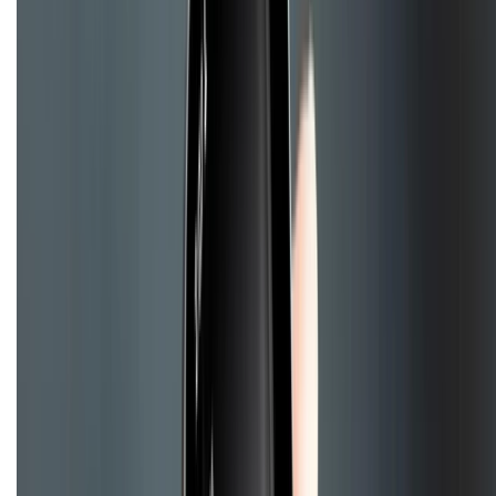
028.710.89898
(08h30 - 21h00)
KẾT NỐI VỚI CHÚNG TÔI
Về chúng tôi
Giới thiệu về XTMobile
Liên hệ hợp tác
Hệ thống cửa hàng bán lẻ
Về trang chủ
Hỗ trợ khách hàng
Mua hàng trả góp
Mua hàng online