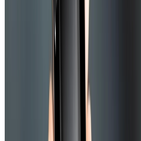
HỖ TRỢ THANH TOÁN
CHỨNG NHẬN