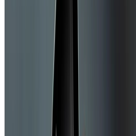
Bảo hành mở rộng
Chính sách dùng sản phẩm 7 ngày miễn phí
Chính sách đổi trả
Chính sách bảo hành
Chính sách bảo mật thông tin
Chính sách kiểm hàng
TỔNG ĐÀI HỖ TRỢ
Tư vấn mua hàng (miễn phí):
1800.6229
(08h30 - 21h30)
Khiếu nại - Góp ý:
088.99999.33
(09h00 - 18h00)
Trung tâm bảo hành: