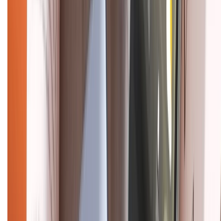
CHỨNG NHẬN
Điện thoại iPhone
iPhone 17 Pro Max
iPhone 17
Pro
iPhone 17
iPhone 16
iPhone 16 Pro Max
iPhone 15
Pro Max
iPhone 15
Điện thoại Samsung
Samsung S26
Ultra
Samsung S26
Samsung S25
iPhone cũ
iPhone 17