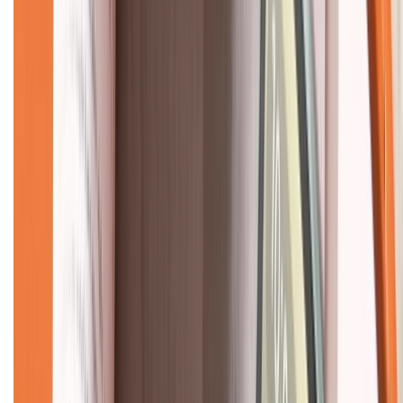
Về chúng tôi
Giới thiệu về XTMobile
Liên hệ hợp tác
Hệ thống cửa hàng bán lẻ
Về trang chủ
Hỗ trợ khách hàng
Mua hàng trả góp
Mua hàng online
Dịch vụ bảo hành mở rộng
Hình thức thanh toán