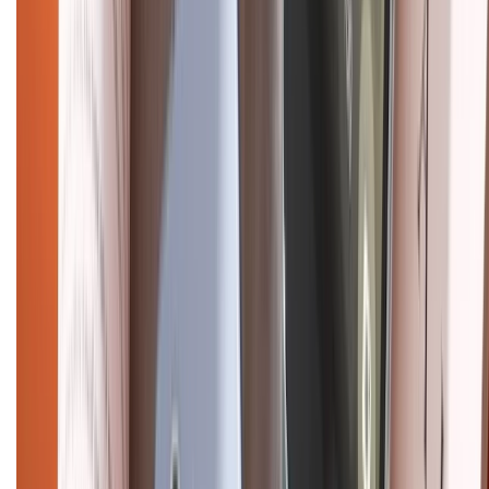
cũ
iPhone 16 cũ
iPhone 16 Pro Max cũ
Copyright @2012 HỘ KINH DOANH CỬA HÀNG ĐIỆN THOẠI DI ĐỘNG
XTMOBILE. Số GPKD: 41A8052143 – Cấp ngày 11/05/2023. Địa chỉ: 50
Trần Quang Khải, Phường Tân Định, Quận 1, TP.HCM. Điện thoại:
1800.6229 (Miễn Phí)
Email: xtmobile.sg@gmail.com. Chịu trách nhiệm nội dung: Lê Xuân
Hoà