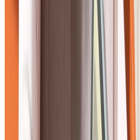
KẾT NỐI VỚI CHÚNG TÔI
CHỨNG NHẬN