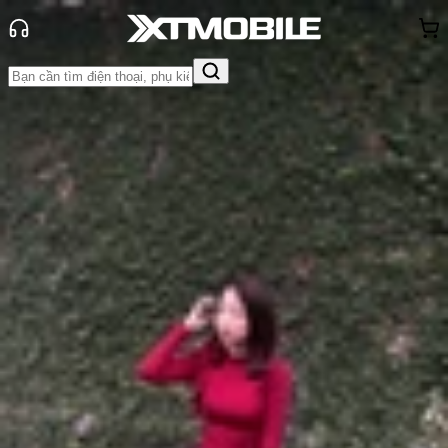
Trang chủ
Tin tức
Tư vấn
Tin Mới
Đánh Giá - Trên Tay
So Sánh
Tư vấn
Khuyến
mãi
Thủ thuật
Hỏi đáp
App - Game
Thông báo
Khách
hàng - Sự kiện
Liệu có nên mua Macbook Air M3
vừa được ra mắt hay không?
Anh Thư
Ngày đăng:
09/03/2024
Cập nhật:
29/05/2026