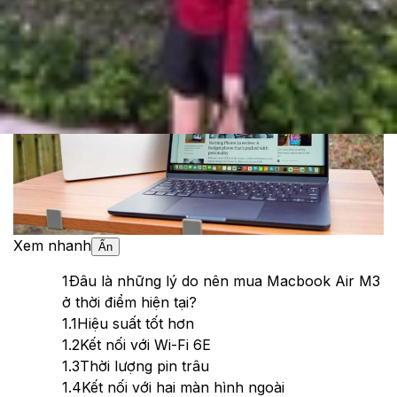
Theo dõi XTMobile trên
Xem nhanh
Ẩn
1
Đâu là những lý do nên mua Macbook Air M3
ở thời điểm hiện tại?
1.1
Hiệu suất tốt hơn
1.2
Kết nối với Wi-Fi 6E
1.3
Thời lượng pin trâu
1.4
Kết nối với hai màn hình ngoài