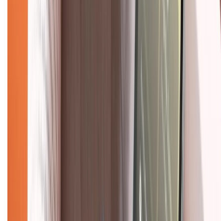
Hệ thống cửa hàng bán lẻ
Về trang chủ
Hỗ trợ khách hàng
Mua hàng trả góp
Mua hàng online
Dịch vụ bảo hành mở rộng
Hình thức thanh toán
Tra cứu bảo hành
Tra cứu điểm XTMember
Hướng dẫn mua hàng trả góp
Dịch vụ bán hàng B2B
Chính sách
Bảo hành mở rộng