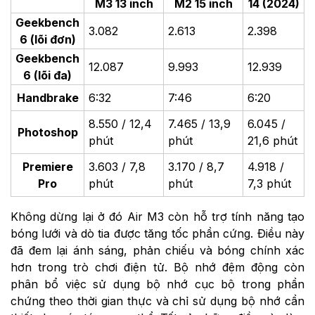
M3 13 inch
M2 15 inch
14 (2024)
Geekbench
3.082
2.613
2.398
6 (lõi đơn)
Geekbench
12.087
9.993
12.939
6 (lõi đa)
Handbrake
6:32
7:46
6:20
8.550 / 12,4
7.465 / 13,9
6.045 /
Photoshop
phút
phút
21,6 phút
Premiere
3.603 / 7,8
3.170 / 8,7
4.918 /
Pro
phút
phút
7,3 phút
Không dừng lại ở đó Air M3 còn hỗ trợ tính năng tạo
bóng lưới và dò tia được tăng tốc phần cứng. Điều này
đã đem lại ánh sáng, phản chiếu và bóng chính xác
hơn trong trò chơi điện tử. Bộ nhớ đệm động còn
phân bổ việc sử dụng bộ nhớ cục bộ trong phần
chứng theo thời gian thực và chỉ sử dụng bộ nhớ cần