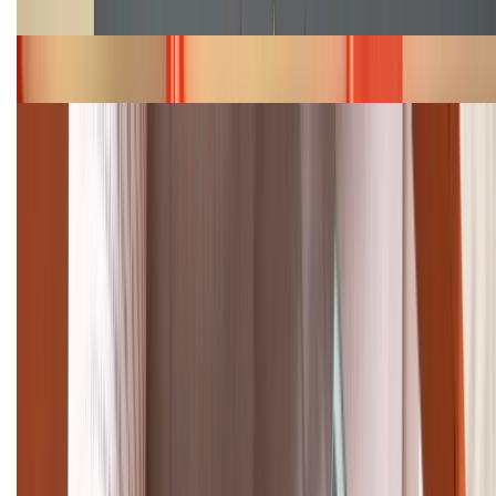
năm 2026
Bảng giá iPhone 15 cập nhật mới nhất tháng
08/2026
Cập nhật bảng giá điện thoại Samsung tháng 8:
Giảm đến 15.49 triệu
TỔNG ĐÀI HỖ TRỢ
(08H30 - 21H30)
Tư vấn mua hàng (miễn phí):
1800.6229
Khiếu nại - Góp ý:
088.99999.33
Bán hàng doanh nghiệp B2B: