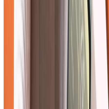
Tư vấn mua hàng (miễn phí):
1800.6229
(08h30 - 21h30)
Khiếu nại - Góp ý:
088.99999.33
(09h00 - 18h00)
Trung tâm bảo hành:
028.710.89898
(08h30 - 21h00)
KẾT NỐI VỚI CHÚNG TÔI
Về chúng tôi
Giới thiệu về XTMobile
Liên hệ hợp tác