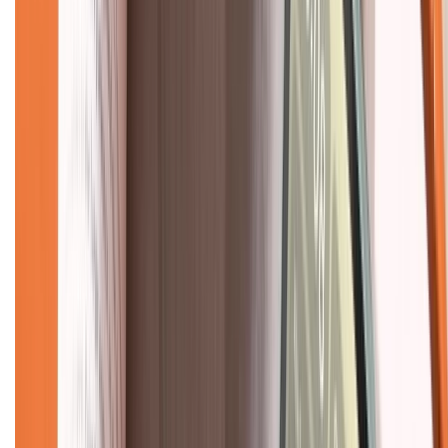
Tra cứu bảo hành
Tra cứu điểm XTMember
Hướng dẫn mua hàng trả góp
Dịch vụ bán hàng B2B
Chính sách
Bảo hành mở rộng
Chính sách dùng sản phẩm 7 ngày miễn phí
Chính sách đổi trả
Chính sách bảo hành
Chính sách bảo mật thông tin
Chính sách kiểm hàng
TỔNG ĐÀI HỖ TRỢ